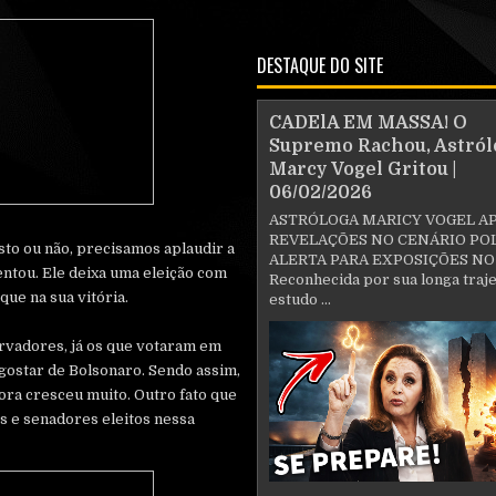
DESTAQUE DO SITE
CADElA EM MASSA! O
Supremo Rachou, Astról
Marcy Vogel Gritou |
06/02/2026
ASTRÓLOGA MARICY VOGEL A
REVELAÇÕES NO CENÁRIO POL
usto ou não, precisamos aplaudir a
ALERTA PARA EXPOSIÇÕES NO
ntou. Ele deixa uma eleição com
Reconhecida por sua longa traje
que na sua vitória.
estudo ...
rvadores, já os que votaram em
gostar de Bolsonaro. Sendo assim,
ra cresceu muito. Outro fato que
os e senadores eleitos nessa