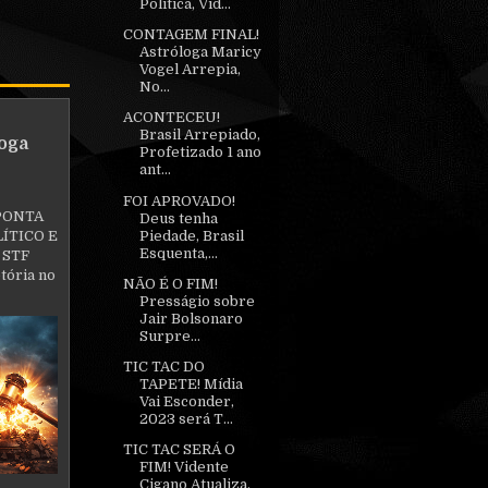
Política, Vid...
CONTAGEM FINAL!
Astróloga Maricy
Vogel Arrepia,
No...
ACONTECEU!
Brasil Arrepiado,
oga
Profetizado 1 ano
ant...
FOI APROVADO!
PONTA
Deus tenha
Piedade, Brasil
ÍTICO E
Esquenta,...
 STF
tória no
NÃO É O FIM!
Presságio sobre
Jair Bolsonaro
Surpre...
TIC TAC DO
TAPETE! Mídia
Vai Esconder,
2023 será T...
TIC TAC SERÁ O
FIM! Vidente
Cigano Atualiza,