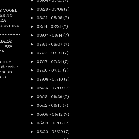
►
09/04 - 09/11
(7)
►
08/28 - 09/04
(7)
Y VOGEL
ES NO
►
08/21 - 08/28
(7)
ARA
a por sua
►
08/14 - 08/21
(7)
►
08/07 - 08/14
(7)
BARÁ!
►
07/31 - 08/07
(7)
, Hugo
na
►
07/24 - 07/31
(7)
►
07/17 - 07/24
(7)
otta e
põe crise
►
07/10 - 07/17
(7)
e sobre
e o
►
07/03 - 07/10
(7)
►
06/26 - 07/03
(7)
►
06/19 - 06/26
(7)
►
06/12 - 06/19
(7)
►
06/05 - 06/12
(7)
►
05/29 - 06/05
(7)
►
05/22 - 05/29
(7)