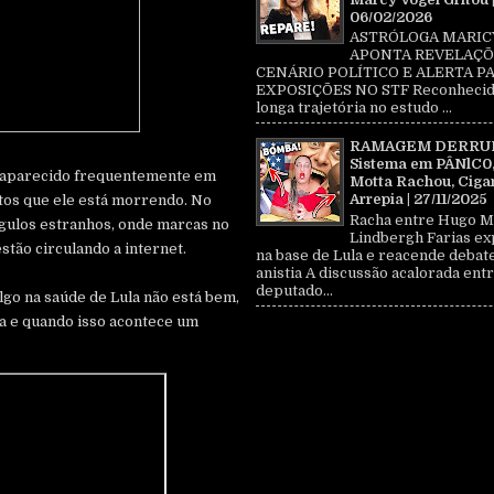
06/02/2026
ASTRÓLOGA MARIC
APONTA REVELAÇÕ
CENÁRIO POLÍTICO E ALERTA P
EXPOSIÇÕES NO STF Reconhecid
longa trajetória no estudo ...
RAMAGEM DERRU
Sistema em PÂNlC0
em aparecido frequentemente em
Motta Rachou, Ciga
Arrepia | 27/11/2025
atos que ele está morrendo. No
Racha entre Hugo M
ngulos estranhos, onde marcas no
Lindbergh Farias ex
estão circulando a internet.
na base de Lula e reacende debat
anistia A discussão acalorada entr
deputado...
lgo na saúde de Lula não está bem,
a e quando isso acontece um