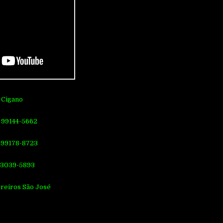
 Cigano
 99144-5662
 99178-8723
) 3039-5893
reiros São José