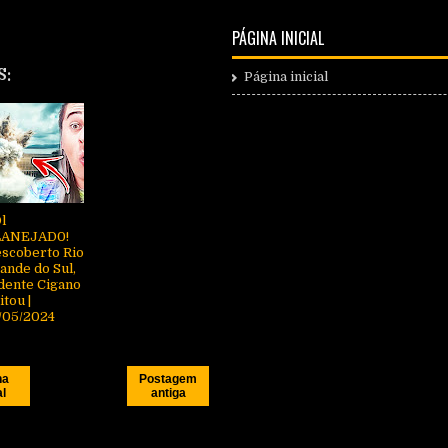
PÁGINA INICIAL
S:
Página inicial
l
LANEJAD0!
scoberto Rio
ande do Sul,
dente Cigano
itou |
/05/2024
na
Postagem
al
antiga