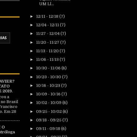
UM LÍ...
►
12/11 - 12/18
(7)
►
12/04 - 12/11
(7)
►
11/27 - 12/04
(7)
RIAS
►
11/20 - 11/27
(7)
►
11/13 - 11/20
(7)
►
11/06 - 11/13
(7)
►
10/30 - 11/06
(6)
►
10/23 - 10/30
(7)
AVIER?
►
10/16 - 10/23
(7)
TATO
2019.
►
10/09 - 10/16
(7)
cou a
 no Brasil
►
10/02 - 10/09
(6)
Francisco
►
09/25 - 10/02
(6)
o. Em 28
►
09/18 - 09/25
(7)
 O
►
09/11 - 09/18
(6)
tróloga
|