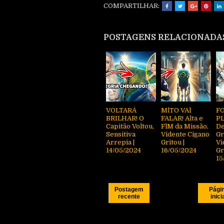
COMPARTILHAR:
POSTAGENS RELACIONADA
VOLTARÁ
MlTO VAl
FO
BRILHAR! O
FALAR! Alta e
P
Capitão Voltou,
FlM da Missão,
De
Sensitiva
Vidente Cigano
Gr
Arrepia |
Gritou |
Vi
14/05/2024
16/05/2024
Gr
15
Postagem
Pági
recente
inici