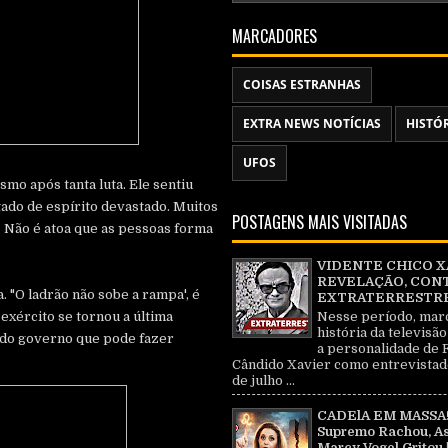
MARCADORES
COISAS ESTRANHAS
EXTRA NEWS NOTÍCIAS
HISTÓ
UFOS
mo após tanta luta. Ele sentiu
tado de espírito devastado. Muitos
POSTAGENS MAIS VISITADAS
. Não é atoa que as pessoas forma
VIDENTE CHICO X
REVELAÇÃO, CON
 "O ladrão não sobe a rampa', é
EXTRATERRESTRE 
Nesse período, mar
exército se tornou a última
história da televisão
a do governo que pode fazer
a personalidade de 
Cândido Xavier como entrevistad
de julho ...
CADElA EM MASSA!
Supremo Rachou, As
Marcy Vogel Gritou 