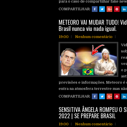
para o caso de compartilhar fake news
COMPARTILHAR:
METEORO VAI MUDAR TUDO! Vide
Brasil nunca viu nada igual.
19:00
Nenhum comentário
Vid
sob
rea
vez
o p
ast
previsões e informações. Meteoro é 
entra na atmosfera terrestre mas não c
COMPARTILHAR:
SENSITIVA ÂNGELA ROMPEU O S
2022 | SE PREPARE BRASIL
19:00
Nenhum comentário