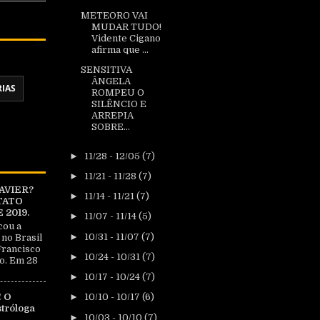
METEORO VAI
MUDAR TUDO!
Vidente Cigano
afirma que ...
SENSITIVA
ÂNGELA
RIAS
ROMPEU O
SILÊNCIO E
ARREPIA
SOBRE...
►
11/28 - 12/05
(7)
►
11/21 - 11/28
(7)
AVIER?
►
11/14 - 11/21
(7)
TATO
2019.
►
11/07 - 11/14
(5)
cou a
►
10/31 - 11/07
(7)
 no Brasil
Francisco
►
10/24 - 10/31
(7)
o. Em 28
►
10/17 - 10/24
(7)
 O
►
10/10 - 10/17
(6)
tróloga
►
10/03 - 10/10
(7)
|