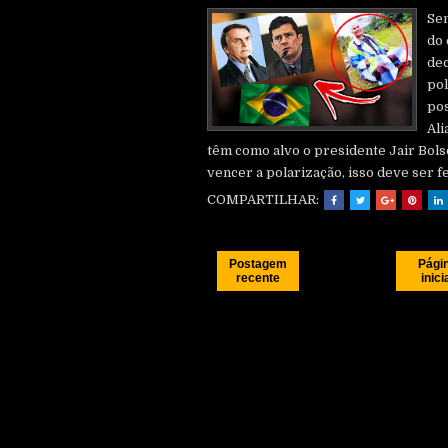
Sen
do 
dec
pol
pos
Ali
têm como alvo o presidente Jair Bols
vencer a polarização, isso deve ser fei
COMPARTILHAR:
Postagem
Pági
recente
inici