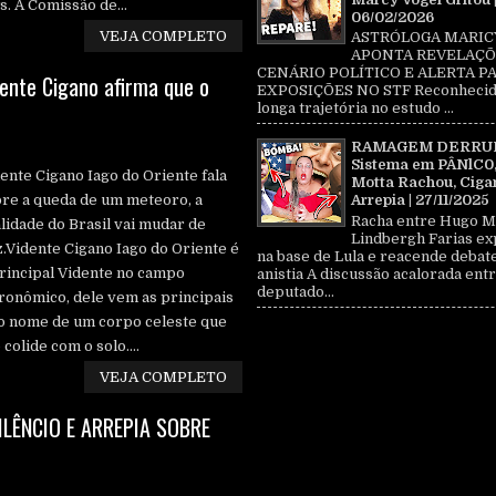
. A Comissão de...
06/02/2026
VEJA COMPLETO
ASTRÓLOGA MARIC
APONTA REVELAÇÕ
CENÁRIO POLÍTICO E ALERTA P
nte Cigano afirma que o
EXPOSIÇÕES NO STF Reconhecid
longa trajetória no estudo ...
RAMAGEM DERRU
Sistema em PÂNlC0
ente Cigano Iago do Oriente fala
Motta Rachou, Ciga
re a queda de um meteoro, a
Arrepia | 27/11/2025
Racha entre Hugo M
lidade do Brasil vai mudar de
Lindbergh Farias ex
.Vidente Cigano Iago do Oriente é
na base de Lula e reacende debat
rincipal Vidente no campo
anistia A discussão acalorada entr
deputado...
ronômico, dele vem as principais
o nome de um corpo celeste que
olide com o solo....
VEJA COMPLETO
ILÊNCIO E ARREPIA SOBRE