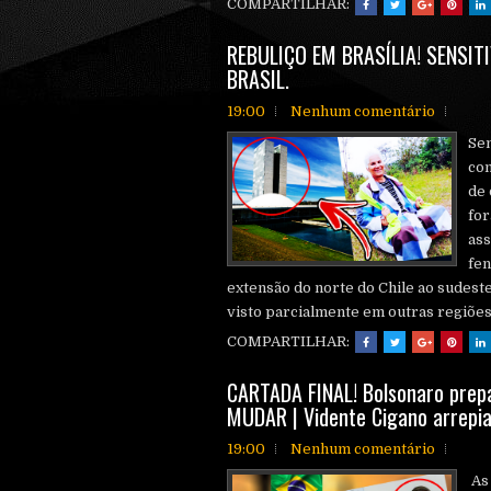
COMPARTILHAR:
REBULIÇO EM BRASÍLIA! SENSITI
BRASIL.
19:00
Nenhum comentário
Sen
con
de
for
ass
fen
extensão do norte do Chile ao sudes
visto parcialmente em outras regiões d
COMPARTILHAR:
CARTADA FINAL! Bolsonaro prep
MUDAR | Vidente Cigano arrepi
19:00
Nenhum comentário
As 