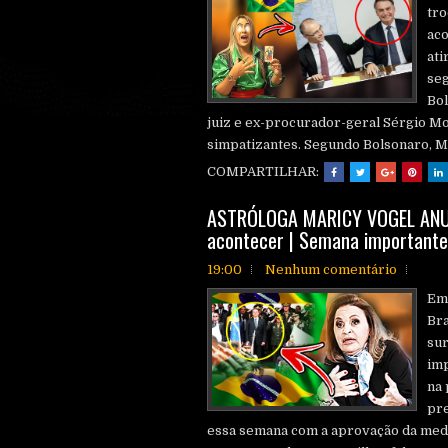
tro
aco
ati
seg
Bol
juiz e ex-procurador-geral Sérgio 
simpatizantes. Segundo Bolsonaro, Mo
COMPARTILHAR:
ASTRÓLOGA MARICY VOGEL ANUNC
acontecer | Semana importante 
19:00
Nenhum comentário
Em 
Bra
sur
imp
na 
pre
essa semana com a aprovação da medi