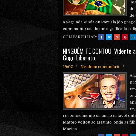
Jes
des
de 
a Segunda Vinda ou Parusia (do grego
comumente usado em significado religi
COMPARTILHAR:
NINGUÉM TE CONTOU! Vidente a
Gugu Liberato.
19:00
Nenhum comentário
Alg
pro
rev
en
apr
rep
reconhecimento da união estável ent
Matteo voltou ao assunto, onde as fi
Marina...