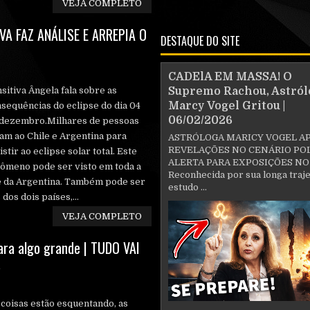
VEJA COMPLETO
VA FAZ ANÁLISE E ARREPIA O
DESTAQUE DO SITE
CADElA EM MASSA! O
sitiva Ângela fala sobre as
Supremo Rachou, Astról
Marcy Vogel Gritou |
sequências do eclipse do dia 04
06/02/2026
 dezembro.Milhares de pessoas
am ao Chile e Argentina para
ASTRÓLOGA MARICY VOGEL A
REVELAÇÕES NO CENÁRIO POL
istir ao eclipse solar total. Este
ALERTA PARA EXPOSIÇÕES NO
ômeno pode ser visto em toda a
Reconhecida por sua longa traje
te da Argentina. Também pode ser
estudo ...
os dois países,...
VEJA COMPLETO
ara algo grande | TUDO VAI
a
coisas estão esquentando, as