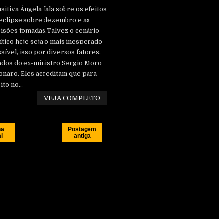
sitiva Ângela fala sobre os efeitos
eclipse sobre dezembro e as
isões tomadas.Talvez o cenário
ítico hoje seja o mais inesperado
sível, isso por diversos fatores.
ados do ex-ministro Sergio Moro
onaro. Eles acreditam que para
to no...
VEJA COMPLETO
na
Postagem
al
antiga