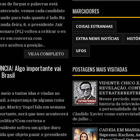
cas de farpas e palavras está
MARCADORES
ntecendo, vemos cada candidato
rando para tudo quanto é lado.Na
unda-feira, 6, o presidente Jair
COISAS ESTRANHAS
sonaro (PL) voltou a criticar o ex-
Moro em conversa com
EXTRA NEWS NOTÍCIAS
HISTÓ
ro aceitou a posição...
UFOS
VEJA COMPLETO
IA! Algo importante vai
POSTAGENS MAIS VISITADAS
Brasil
VIDENTE CHICO X
REVELAÇÃO, CON
EXTRATERRESTRE 
meio a tantas idas e vindas no
Nesse período, mar
sil, a esperança de alguma coisa
história da televisão
ge, Maricy Vogel fala em semana
a personalidade de 
Cândido Xavier como entrevistad
ortante, será que isso acontecerá
de julho ...
política?Com certeza o
sidente sofreu um golpe duro
CADElA EM MASSA!
da que objeta punir o presidente
Supremo Rachou, As
Marcy Vogel Gritou 