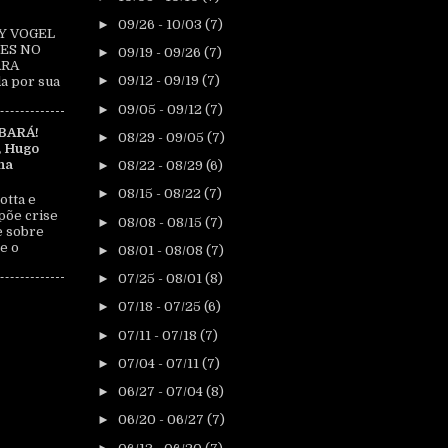
►
09/26 - 10/03
(7)
Y VOGEL
ES NO
►
09/19 - 09/26
(7)
ARA
►
09/12 - 09/19
(7)
a por sua
►
09/05 - 09/12
(7)
BARÁ!
►
08/29 - 09/05
(7)
, Hugo
na
►
08/22 - 08/29
(6)
►
08/15 - 08/22
(7)
otta e
põe crise
►
08/08 - 08/15
(7)
e sobre
e o
►
08/01 - 08/08
(7)
►
07/25 - 08/01
(8)
►
07/18 - 07/25
(6)
►
07/11 - 07/18
(7)
►
07/04 - 07/11
(7)
►
06/27 - 07/04
(8)
►
06/20 - 06/27
(7)