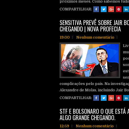
próximos meses. Como sabemos tudo n
COMPARTILHAR:
SENSITIVA PREVÊ SOBRE JAIR 
CHEGANDO | NOVA PROFECIA
19:00
Nenhum comentário
Liv
mui
pod
so
est
sem
complicações pelo país. Na investigaçã
Alexandre de Molas, incluindo Jair Bol
COMPARTILHAR:
STF E BOLSONARO O QUE ESTÁ 
ALGO GRANDE CHEGANDO.
12:59
Nenhum comentário