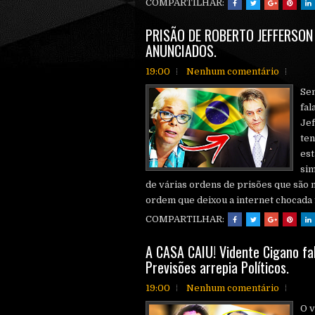
COMPARTILHAR:
PRISÃO DE ROBERTO JEFFERSO
ANUNCIADOS.
19:00
Nenhum comentário
Sen
fal
Jef
ten
est
sim
de várias ordens de prisões que são 
ordem que deixou a internet chocada fo
COMPARTILHAR:
A CASA CAIU! Vidente Cigano fal
Previsões arrepia Políticos.
19:00
Nenhum comentário
O v