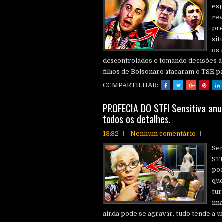
esp
rev
pre
sit
os 
descontrolados e tomando decisões ap
filhos de Bolsonaro atacaram o TSE pa
COMPARTILHAR:
PROFECIA DO STF! Sensitiva anun
todos os detalhes.
13:32
Nenhum comentário
Sen
STF
po
qu
tur
ima
ainda pode se agravar, tudo tende a