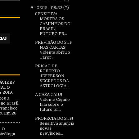
▼
08/15 - 08/22
(7)
SENSITIVA
MOSTRA OS
CAMINHOS DO
BRASIL |
FUTURO PR...
RIAS
PREVISÃO DO STF
NAS CARTAS!
Vidente abriu o
Tarot ...
PRISÃO DE
ROBERTO
JEFFERSON
SEGREDOS DA
AVIER?
ASTROLOGIA...
TATO
2019.
A CASA CAIU!
cou a
Vidente Cigano
 no Brasil
fala sobre o
Francisco
futuro pr...
o. Em 28
PROFECIA DO STF!
Sensitiva anuncia
novas
 O
previsões...
tróloga
|