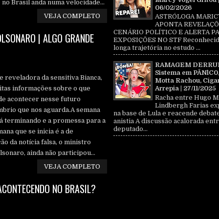
o Brasil anda numa velocidade...
06/02/2026
VEJA COMPLETO
ASTRÓLOGA MARIC
APONTA REVELAÇÕ
CENÁRIO POLÍTICO E ALERTA P
BOLSONARO | ALGO GRANDE
EXPOSIÇÕES NO STF Reconhecid
longa trajetória no estudo ...
RAMAGEM DERRU
Sistema em PÂNlC0
e reveladora da sensitiva Bianca,
Motta Rachou, Ciga
tas informações sobre o que
Arrepia | 27/11/2025
Racha entre Hugo M
e acontecer nesse futuro
Lindbergh Farias ex
mbrio que nos aguarda.A semana
na base de Lula e reacende debat
á terminando e a promessa para a
anistia A discussão acalorada entr
deputado...
ana que se inicia é a de
o da notícia falsa, o ministro
sonaro, ainda não participou...
VEJA COMPLETO
ACONTECENDO NO BRASIL?