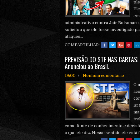
ple
Ele
em 
administrativo contra Jair Bolsonaro,
solicitou que ele fosse investigado p
ataques...
COMPARTILHAR:
PREVISÃO DO STF NAS CARTAS! V
Anunciou ao Brasil.
19:00
Nenhum comentário
O m
aco
com
Bra
mas
tra
como fonte de conhecimento e decisõ
o que ele diz. Nesse sentido ele está f