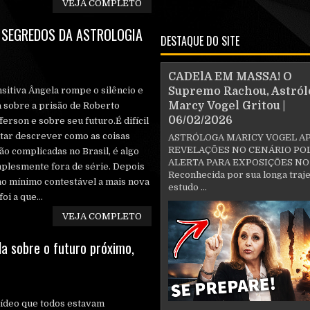
VEJA COMPLETO
N SEGREDOS DA ASTROLOGIA
DESTAQUE DO SITE
CADElA EM MASSA! O
sitiva Ângela rompe o silêncio e
Supremo Rachou, Astról
Marcy Vogel Gritou |
a sobre a prisão de Roberto
06/02/2026
ferson e sobre seu futuro.É difícil
tar descrever como as coisas
ASTRÓLOGA MARICY VOGEL A
REVELAÇÕES NO CENÁRIO POL
ão complicadas no Brasil, é algo
ALERTA PARA EXPOSIÇÕES NO
plesmente fora de série. Depois
Reconhecida por sua longa traje
no mínimo contestável a mais nova
estudo ...
i a que...
VEJA COMPLETO
a sobre o futuro próximo,
ídeo que todos estavam