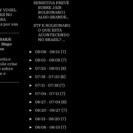
SENSITIVA PREVÊ
SOBRE JAIR
Y VOGEL
BOLSONARO |
ES NO
ALGO GRANDE...
ARA
a por sua
STF E BOLSONARO
O QUE ESTÁ
ACONTECENDO
BARÁ!
NO BRASIL? ...
, Hugo
na
►
08/08 - 08/15
(7)
otta e
►
08/01 - 08/08
(7)
põe crise
►
07/25 - 08/01
(8)
e sobre
e o
►
07/18 - 07/25
(6)
►
07/11 - 07/18
(7)
►
07/04 - 07/11
(7)
►
06/27 - 07/04
(8)
►
06/20 - 06/27
(7)
►
06/13 - 06/20
(7)
►
06/06 - 06/13
(7)