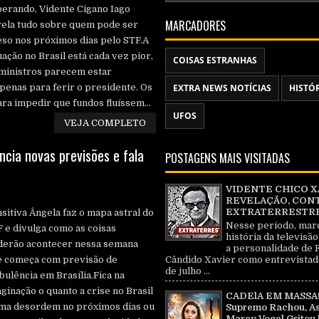
erando, Vidente Cigano Iago
MARCADORES
ela tudo sobre quem pode ser
so nos próximos dias pelo STF.A
uação no Brasil está cada vez pior,
COISAS ESTRANHAS
ministros parecem estar
enas para ferir o presidente. Os
EXTRA NEWS NOTÍCIAS
HISTÓ
ra impedir que fundos fluíssem...
UFOS
VEJA COMPLETO
cia novas previsões e fala
POSTAGENS MAIS VISITADAS
VIDENTE CHICO X
REVELAÇÃO, CON
EXTRATERRESTRE 
sitiva Ângela faz o mapa astral do
Nesse período, mar
 e divulga como as coisas
história da televisão
derão acontecer nessa semana
a personalidade de 
Cândido Xavier como entrevistad
e começa com previsão de
de julho ...
bulência em Brasília.Fica na
ginação o quanto a crise no Brasil
CADElA EM MASSA!
 uma desordem no próximos dias ou
Supremo Rachou, As
Marcy Vogel Gritou 