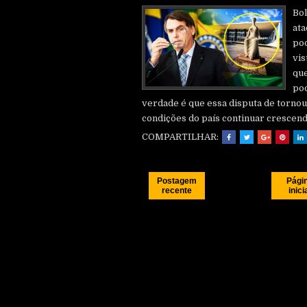
Bol
ata
pod
vis
que
pod
verdade é que essa disputa de tornou 
condições do país continuar crescend
COMPARTILHAR:
Postagem
Pági
recente
inici