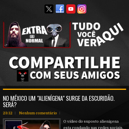
NO MÉXICO UM "ALIENÍGENA" SURGE DA ESCURIDÃO.
SERÁ?
23:12
Nenhum comentário
O vídeo do suposto alienígena
esta rondando nas redes sociais,