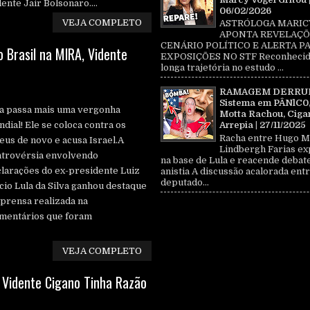
ente Jair Bolsonaro....
06/02/2026
VEJA COMPLETO
ASTRÓLOGA MARIC
APONTA REVELAÇÕ
CENÁRIO POLÍTICO E ALERTA P
Brasil na MlRA, Vidente
EXPOSIÇÕES NO STF Reconhecid
longa trajetória no estudo ...
RAMAGEM DERRU
Sistema em PÂNlC0
a passa mais uma vergonha
Motta Rachou, Ciga
dial! Ele se coloca contra os
Arrepia | 27/11/2025
Racha entre Hugo M
eus de novo e acusa Israel.A
Lindbergh Farias ex
ntrovérsia envolvendo
na base de Lula e reacende debat
larações do ex-presidente Luiz
anistia A discussão acalorada entr
deputado...
cio Lula da Silva ganhou destaque
mprensa realizada na
comentários que foram
VEJA COMPLETO
 Vidente Cigano Tinha Razão