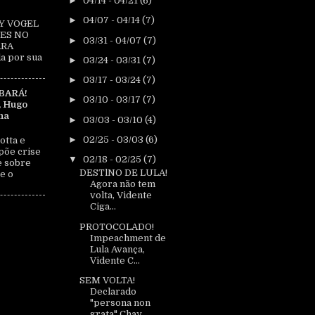
►
04/14 - 04/21
(6)
►
04/07 - 04/14
(7)
Y VOGEL
ES NO
►
03/31 - 04/07
(7)
ARA
a por sua
►
03/24 - 03/31
(7)
►
03/17 - 03/24
(7)
BARÁ!
►
03/10 - 03/17
(7)
, Hugo
na
►
03/03 - 03/10
(4)
►
02/25 - 03/03
(6)
otta e
põe crise
▼
02/18 - 02/25
(7)
e sobre
DESTlNO DE LULA!
e o
Agora não tem
volta, Vidente
Ciga...
PROTOCOLADO!
Impeachment de
Lula Avança,
Vidente C...
SEM VOLTA!
Declarado
"persona non
grata" Chay