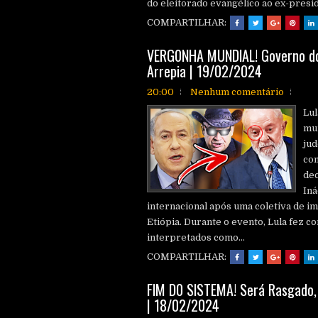
do eleitorado evangélico ao ex-presid
COMPARTILHAR:
VERG0NHA MUNDlAL! Governo do 
Arrepia | 19/02/2024
20:00
Nenhum comentário
Lul
mun
jud
co
dec
Iná
internacional após uma coletiva de i
Etiópia. Durante o evento, Lula fez 
interpretados como...
COMPARTILHAR:
FlM D0 SlSTEMA! Será Rasgado,
| 18/02/2024