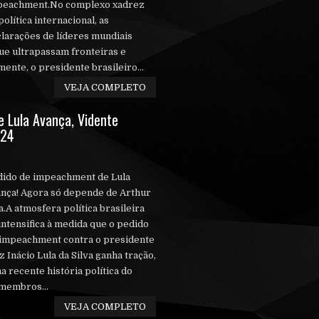
peachment.No complexo xadrez
política internacional, as
larações de líderes mundiais
e ultrapassam fronteiras e
ente, o presidente brasileiro...
VEJA COMPLETO
Lula Avança, Vidente
024
dido de impeachment de Lula
nça! Agora só depende de Arthur
a.A atmosfera política brasileira
intensifica à medida que o pedido
impeachment contra o presidente
z Inácio Lula da Silva ganha tração,
 recente história política do
 membros...
VEJA COMPLETO