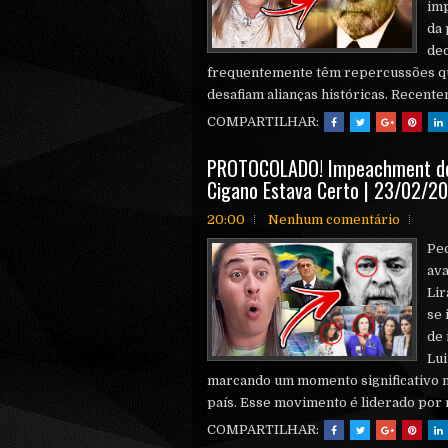
im
da 
dec
frequentemente têm repercussões qu
desafiam alianças históricas. Recentem
COMPARTILHAR:
PROTOCOLADO! Impeachment de 
Cigano Estava Certo | 23/02/2
20:00
Nenhum comentário
Pe
ava
Lir
se 
de 
Lui
marcando um momento significativo na
país. Esse movimento é liderado por
COMPARTILHAR: