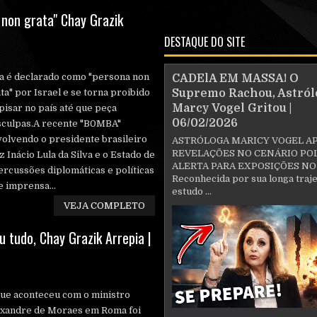
non grata" Chay Grazik
DESTAQUE DO SITE
a é declarado como "persona non
CADElA EM MASSA! O
ta" por Israel e se torna proibido
Supremo Rachou, Astról
Marcy Vogel Gritou |
pisar no país até que peça
06/02/2026
sculpas.A recente "B0MBA"
olvendo o presidente brasileiro
ASTRÓLOGA MARICY VOGEL A
REVELAÇÕES NO CENÁRIO POL
z Inácio Lula da Silva e o Estado de
ALERTA PARA EXPOSIÇÕES NO
ercussões diplomáticas e políticas
Reconhecida por sua longa traje
e imprensa...
estudo ...
VEJA COMPLETO
 tudo, Chay Grazik Arrepia |
ue aconteceu com o ministro
exandre de Moraes em Roma foi