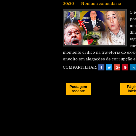
20:30
Nenhum comentário
O e
pod
um 
din
Iag
car
momento crítico na trajetória do ex-
envolto em alegações de corrupção e 
COMPARTILHAR:
Postagem
Pági
recente
inici