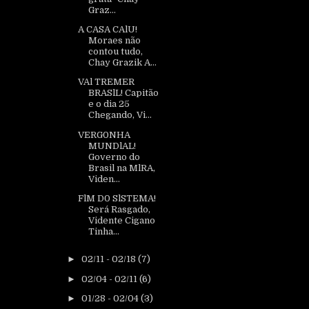
Graz...
A CASA CAlU!
Moraes não
contou tudo,
Chay Grazik A...
VAl TREMER
BRASlL! Capitão
e o dia 25
Chegando, Vi...
VERG0NHA
MUNDlAL!
Governo do
Brasil na MlRA,
Viden...
FlM D0 SlSTEMA!
Será Rasgado,
Vidente Cigano
Tinha...
►
02/11 - 02/18
(7)
►
02/04 - 02/11
(6)
►
01/28 - 02/04
(3)