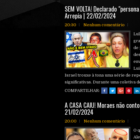
SEM VOLTA! Declarado "persona 
Arrepia | 22/02/2024
20:30
Nenhum comentário
Lul
gra
de 
de
env
Lui
Israel trouxe à tona uma série de rep
significativas. Durante uma coletiva d
COMPARTILHAR:
A CASA CAlU! Moraes não contou
21/02/2024
20:00
Nenhum comentário
O q
Al