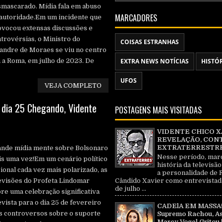
mascarado. Mídia fala em abuso
MARCADORES
autoridade.Em um incidente que
vocou extensas discussões e
trovérsias, o Ministro do
COISAS ESTRANHAS
andre de Moraes se viu no centro
a Roma, em julho de 2023. De
EXTRA NEWS NOTÍCIAS
HISTÓ
UFOS
VEJA COMPLETO
 dia 25 Chegando, Vidente
POSTAGENS MAIS VISITADAS
VIDENTE CHICO X
REVELAÇÃO, CON
EXTRATERRESTRE 
ande mídia mente sobre Bolsonaro
Nesse período, mar
s uma vez!Em um cenário político
história da televisão
ional cada vez mais polarizado, as
a personalidade de 
Cândido Xavier como entrevistad
visões do Profeta Lindomar
de julho ...
re uma celebração significativa
vista para o dia 25 de fevereiro
CADElA EM MASSA!
s controversos sobre o suporte
Supremo Rachou, As
Marcy Vogel Gritou 