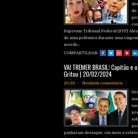
des
de 
pro
con
Supremo Tribunal Federal (STF) Alex
de uma polêmica durante uma viagem 
acordo...
COMPARTILHAR:
VAl TREMER BRASlL! Capitão e o
Gritou | 20/02/2024
20:30
Nenhum comentário
Gr
mai
nac
pre
sob
pre
ganharam destaque, em meio a relato