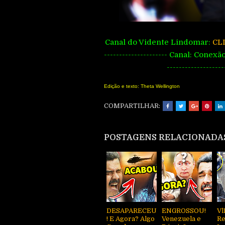
Canal do Vidente Lindomar:
CL
--------------------- Canal: Conexã
-------------------
Edição e texto: Theta Wellington
COMPARTILHAR:
POSTAGENS RELACIONADA
DESAPARECEU
ENGROSSOU!
Vl
! E Agora? Algo
Venezuela e
Re