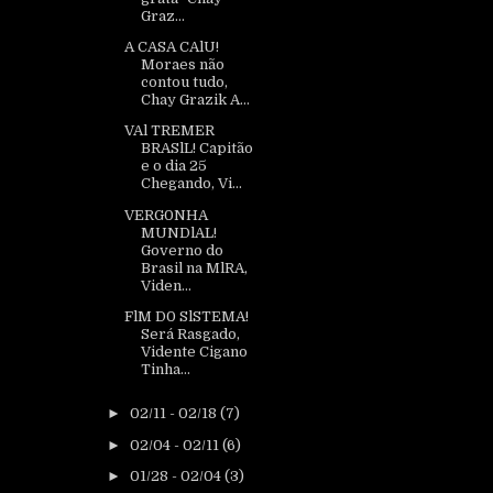
Graz...
A CASA CAlU!
Moraes não
contou tudo,
Chay Grazik A...
VAl TREMER
BRASlL! Capitão
e o dia 25
Chegando, Vi...
VERG0NHA
MUNDlAL!
Governo do
Brasil na MlRA,
Viden...
FlM D0 SlSTEMA!
Será Rasgado,
Vidente Cigano
Tinha...
►
02/11 - 02/18
(7)
►
02/04 - 02/11
(6)
►
01/28 - 02/04
(3)