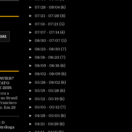
►
07/28 - 08/04
(6)
►
07/21 - 07/28
(8)
►
07/14 - 07/21
(5)
►
07/07 - 07/14
(4)
RIAS
►
06/30 - 07/07
(5)
►
06/23 - 06/30
(7)
►
06/16 - 06/23
(7)
►
06/09 - 06/16
(6)
►
06/02 - 06/09
(6)
AVIER?
►
05/26 - 06/02
(6)
TATO
2019.
►
05/19 - 05/26
(6)
cou a
 no Brasil
►
05/12 - 05/19
(6)
Francisco
►
05/05 - 05/12
(7)
o. Em 28
►
04/28 - 05/05
(6)
 O
►
04/21 - 04/28
(6)
tróloga
|