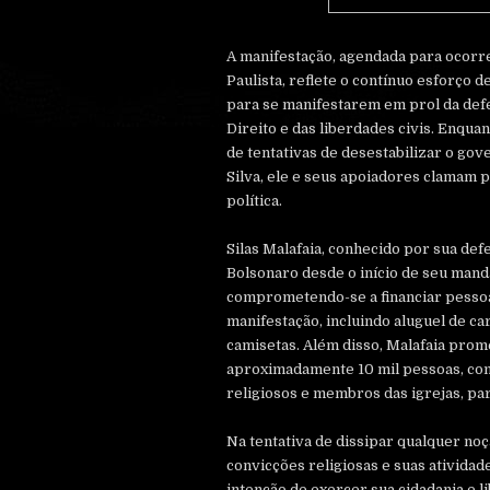
A manifestação, agendada para ocorr
Paulista, reflete o contínuo esforço 
para se manifestarem em prol da def
Direito e das liberdades civis. Enqu
de tentativas de desestabilizar o gove
Silva, ele e seus apoiadores clamam 
política.
Silas Malafaia, conhecido por sua d
Bolsonaro desde o início de seu manda
comprometendo-se a financiar pessoa
manifestação, incluindo aluguel de ca
camisetas. Além disso, Malafaia prom
aproximadamente 10 mil pessoas, com
religiosos e membros das igrejas, par
Na tentativa de dissipar qualquer noç
convicções religiosas e suas atividade
intenção de exercer sua cidadania e 