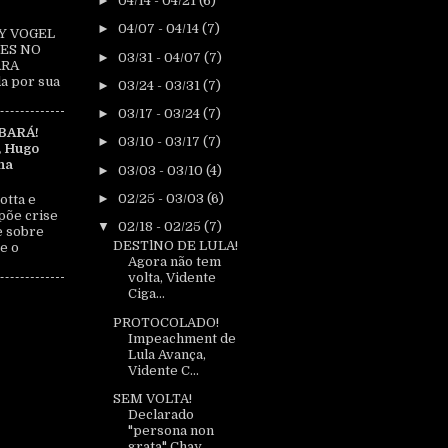
►
04/14 - 04/21
(6)
►
04/07 - 04/14
(7)
Y VOGEL
ES NO
►
03/31 - 04/07
(7)
ARA
a por sua
►
03/24 - 03/31
(7)
►
03/17 - 03/24
(7)
BARÁ!
►
03/10 - 03/17
(7)
, Hugo
na
►
03/03 - 03/10
(4)
►
02/25 - 03/03
(6)
otta e
põe crise
▼
02/18 - 02/25
(7)
e sobre
DESTlNO DE LULA!
e o
Agora não tem
volta, Vidente
Ciga...
PROTOCOLADO!
Impeachment de
Lula Avança,
Vidente C...
SEM VOLTA!
Declarado
"persona non
grata" Chay