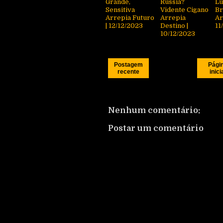
Grande,
Rússia?
Lu
Sensitiva
Vidente Cigano
Br
Arrepia Futuro
Arrepia
Ar
| 12/12/2023
Destino |
11
10/12/2023
Postagem
Pági
recente
inici
Nenhum comentário:
Postar um comentário