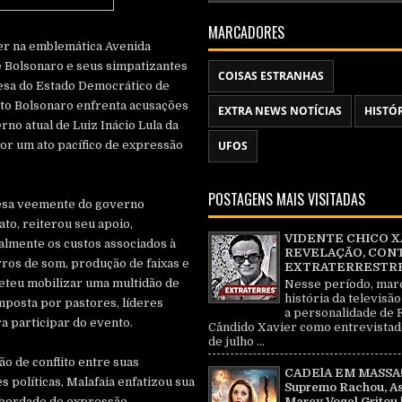
MARCADORES
er na emblemática Avenida
de Bolsonaro e seus simpatizantes
COISAS ESTRANHAS
esa do Estado Democrático de
anto Bolsonaro enfrenta acusações
EXTRA NEWS NOTÍCIAS
HISTÓ
rno atual de Luiz Inácio Lula da
por um ato pacífico de expressão
UFOS
POSTAGENS MAIS VISITADAS
efesa veemente do governo
to, reiterou seu apoio,
VIDENTE CHICO X
lmente os custos associados à
REVELAÇÃO, CON
rros de som, produção de faixas e
EXTRATERRESTRE 
eteu mobilizar uma multidão de
Nesse período, mar
história da televisão
posta por pastores, líderes
a personalidade de 
a participar do evento.
Cândido Xavier como entrevistad
de julho ...
ão de conflito entre suas
CADElA EM MASSA!
s políticas, Malafaia enfatizou sua
Supremo Rachou, As
Marcy Vogel Gritou 
liberdade de expressão,