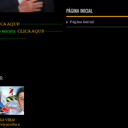
PÁGINA INICIAL
Página inicial
ICA AQUI!
------------------------
o sucata:
CLICA AQUI!
----------
----------------
S:
RA VlRA!
viravolta e