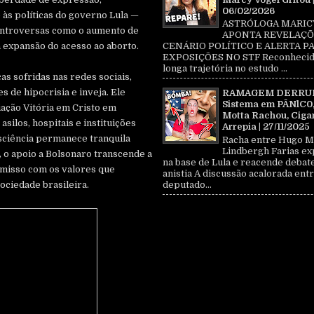
06/02/2026
 às políticas do governo Lula —
ASTRÓLOGA MARIC
ontroversas como o aumento de
APONTA REVELAÇÕ
a expansão do acesso ao aborto.
CENÁRIO POLÍTICO E ALERTA P
EXPOSIÇÕES NO STF Reconhecid
longa trajetória no estudo ...
as sofridas nas redes sociais,
 de hipocrisia e inveja. Ele
RAMAGEM DERRU
Sistema em PÂNlC0
ação Vitória em Cristo em
Motta Rachou, Ciga
asilos, hospitais e instituições
Arrepia | 27/11/2025
sciência permanece tranquila
Racha entre Hugo M
Lindbergh Farias ex
, o apoio a Bolsonaro transcende a
na base de Lula e reacende debat
omisso com os valores que
anistia A discussão acalorada entr
ociedade brasileira.
deputado...