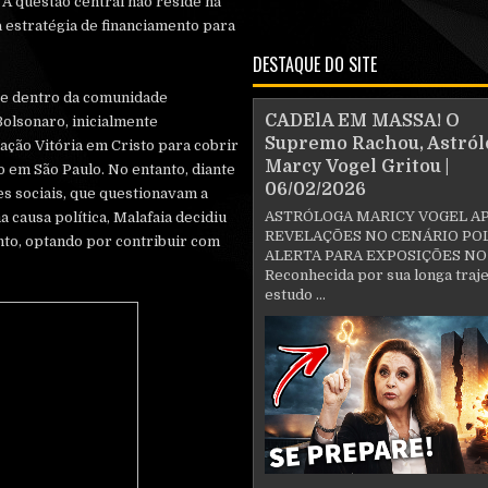
 A questão central não reside na
da estratégia de financiamento para
DESTAQUE DO SITE
nte dentro da comunidade
CADElA EM MASSA! O
Bolsonaro, inicialmente
Supremo Rachou, Astról
ação Vitória em Cristo para cobrir
Marcy Vogel Gritou |
 em São Paulo. No entanto, diante
06/02/2026
es sociais, que questionavam a
ASTRÓLOGA MARICY VOGEL A
 causa política, Malafaia decidiu
REVELAÇÕES NO CENÁRIO POL
nto, optando por contribuir com
ALERTA PARA EXPOSIÇÕES NO
Reconhecida por sua longa traje
estudo ...