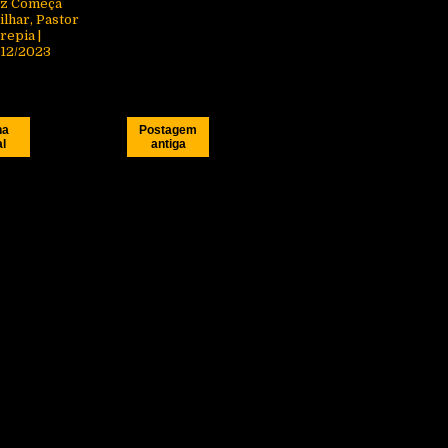
z Começa
ilhar, Pastor
repia |
/12/2023
na
Postagem
al
antiga