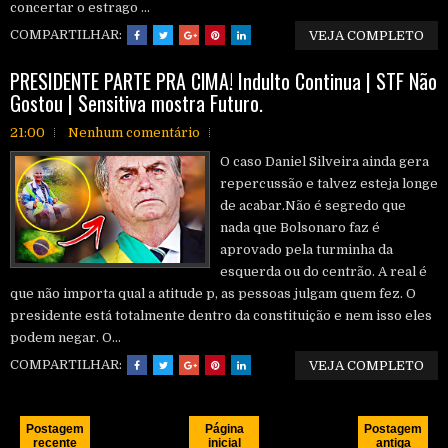
concertar o estrago ...
COMPARTILHAR:
VEJA COMPLETO
PRESIDENTE PARTE PRA ClMA! Indulto Continua | STF Não
Gostou | Sensitiva mostra Futuro.
21:00
Nenhum comentário
O caso Daniel Silveira ainda gera
repercussão e talvez esteja longe
de acabar.Não é segredo que
nada que Bolsonaro faz é
aprovado pela turminha da
esquerda ou do centrão. A real é
que não importa qual a atitude p, as pessoas julgam quem fez. O
presidente está totalmente dentro da constituição e nem isso eles
podem negar. O...
COMPARTILHAR:
VEJA COMPLETO
Postagem
Página
Postagem
recente
inicial
antiga