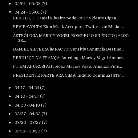
►
05/01 - 05/08
(7)
▼
04/24 - 05/01
(7)
REBULIÇO! Daniel Silveira pode Cair? Vidente Cigan...
REVIRAVOLTA! Elon Musk Arrepiou, Twitter vai Mudar...
ASTRÓLOGA MARICY VOGEL ROMPEU O SILÊNCIO | ALGO
GR...
DANIEL SILVEIRA lMPACT0! Sensitiva Anuncia Destino...
REBULIÇO NA FRANÇA! Astróloga Maricy Vogel Anuncia...
PT EM APUR0S! Astróloga Maricy Vogel Atualiza Futu...
PRESIDENTE PARTE PRA ClMA! Indulto Continua | STF ...
►
04/17 - 04/24
(7)
►
04/10 - 04/17
(7)
►
04/03 - 04/10
(7)
►
03/27 - 04/03
(7)
►
03/20 - 03/27
(7)
►
03/13 - 03/20
(7)