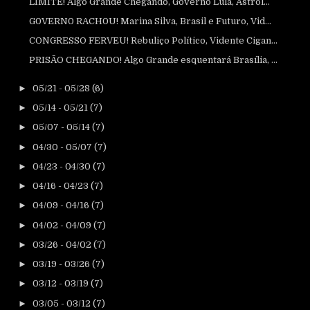
LIMITE! Algo Grande Chegando, Governo Lula, Astról...
G0VERN0 RACH0U! Marina Silva, Brasil e Futuro, Vid...
CONGRESSO FERVEU! Rebuliço Político, Vidente Cigan...
PRISÃO CHEGANDO! Algo Grande esquentará Brasília, ...
►
05/21 - 05/28
(6)
►
05/14 - 05/21
(7)
►
05/07 - 05/14
(7)
►
04/30 - 05/07
(7)
►
04/23 - 04/30
(7)
►
04/16 - 04/23
(7)
►
04/09 - 04/16
(7)
►
04/02 - 04/09
(7)
►
03/26 - 04/02
(7)
►
03/19 - 03/26
(7)
►
03/12 - 03/19
(7)
►
03/05 - 03/12
(7)