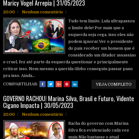
Maricy Vogel Arrepia | 31/05/2023
20:00
Nenhum comentário
Tudo tem limite, Lula ultrapassou
o limite dele! Por mais que a
esquerda seja cega, isso eles não
podem ignorar.Ver o presidente
do país receber um homem que é
considerado um ditador assassino
e cruel, fez até parte da esquerda questionar e principalmente
criticar isso. Nem mesmo a querida Globo conseguiu passar pano
pra isso. Ainda...
COMPARTILHAR:
VEJA COMPLETO
G0VERN0 RACH0U! Marina Silva, Brasil e Futuro, Vidente
Cigano lmpacta | 30/05/2023
20:00
Nenhum comentário
Racha do governo com Marina
Silva fica evidenciado cada vez
mais.Não bastasse o atual