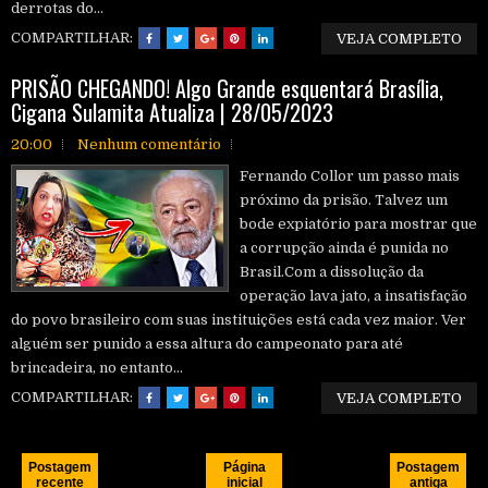
derrotas do...
COMPARTILHAR:
VEJA COMPLETO
PRISÃO CHEGANDO! Algo Grande esquentará Brasília,
Cigana Sulamita Atualiza | 28/05/2023
20:00
Nenhum comentário
Fernando Collor um passo mais
próximo da prisão. Talvez um
bode expiatório para mostrar que
a corrupção ainda é punida no
Brasil.Com a dissolução da
operação lava jato, a insatisfação
do povo brasileiro com suas instituições está cada vez maior. Ver
alguém ser punido a essa altura do campeonato para até
brincadeira, no entanto...
COMPARTILHAR:
VEJA COMPLETO
Postagem
Página
Postagem
recente
inicial
antiga