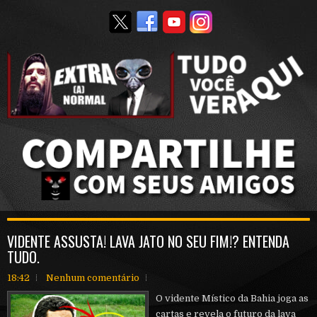
VIDENTE ASSUSTA! LAVA JATO NO SEU FIM!? ENTENDA
TUDO.
18:42
Nenhum comentário
O vidente Místico da Bahia joga as
cartas e revela o futuro da lava