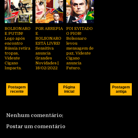
BOLSONARO
PGR ARREPIA
FOI EVITADO
E PUTIN!
E
O PIOR!
Logo após
BOLSONARO
Bolsonaro
encontro
ESTÁ LIVRE!
levou
Rússia retira
Sensitiva
mensagem de
tropas,
anuncia
paz, Vidente
Vidente
Grandes
Cigano
Cigano
Novidades |
anuncia
Impacta.
18/02/2022
Futuro.
Postagem
Página
Postagem
recente
inicial
antiga
Nenhum comentário:
Postar um comentário