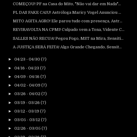
COMEÇOU! PF na Casa do Mito, "Não vai dar em Nada"...
PL DAS FAKE CAIU! Astróloga Maricy Vogel Anunciou ...
MITO AGITA AGRO! Ele parou tudo com presença, Astr...
REVIRAVOLTA NA CPMI! Culpado vem a Tona, Vidente C...
SALLES NÃO RECUA! Pegou Fogo, MST na Mira, Sensiti...
A JUSTlÇA SERÁ FElTA! Algo Grande Chegando, Sensit...
►
04/23 - 04/30
(7)
►
04/16 - 04/23
(7)
►
04/09 - 04/16
(7)
►
04/02 - 04/09
(7)
►
03/26 - 04/02
(7)
►
03/19 - 03/26
(7)
►
03/12 - 03/19
(7)
►
03/05 - 03/12
(7)
►
02/26 - 03/05
(7)