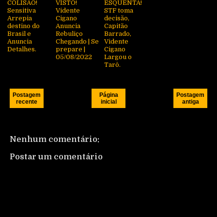
COLISÃO!
VISTO!
ESQUENTA!
Sensitiva
Vidente
STF toma
Arrepia
Cigano
decisão,
destino do
Anuncia
Capitão
Brasil e
Rebuliço
Barrado,
Anuncia
Chegando | Se
Vidente
Detalhes.
prepare |
Cigano
05/08/2022
Largou o
Tarô.
Postagem
Página
Postagem
recente
inicial
antiga
Nenhum comentário:
Postar um comentário