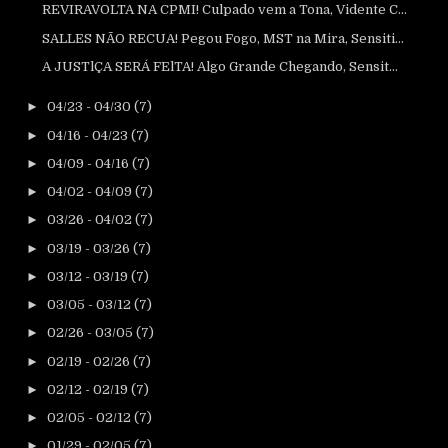
REVIRAVOLTA NA CPMI! Culpado vem a Tona, Vidente C...
SALLES NÃO RECUA! Pegou Fogo, MST na Mira, Sensiti...
A JUSTlÇA SERÁ FElTA! Algo Grande Chegando, Sensit...
►
04/23 - 04/30
(7)
►
04/16 - 04/23
(7)
►
04/09 - 04/16
(7)
►
04/02 - 04/09
(7)
►
03/26 - 04/02
(7)
►
03/19 - 03/26
(7)
►
03/12 - 03/19
(7)
►
03/05 - 03/12
(7)
►
02/26 - 03/05
(7)
►
02/19 - 02/26
(7)
►
02/12 - 02/19
(7)
►
02/05 - 02/12
(7)
►
01/29 - 02/05
(7)