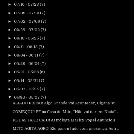
►
07/16 - 07/23
(7)
►
07/09 - 07/16
(7)
►
07/02 - 07/09
(7)
►
06/25 - 07/02
(7)
►
06/18 - 06/25
(7)
►
06/11 - 06/18
(7)
►
06/04 - 06/11
(7)
►
05/28 - 06/04
(7)
►
05/21 - 05/28
(6)
►
05/14 - 05/21
(7)
►
05/07 - 05/14
(7)
▼
04/30 - 05/07
(7)
ALIADO PRESO! Algo Grande vai Acontecer, Cigana Su...
COMEÇOU! PF na Casa do Mito, "Não vai dar em Nada"...
PL DAS FAKE CAIU! Astróloga Maricy Vogel Anunciou ...
MITO AGITA AGRO! Ele parou tudo com presença, Astr...