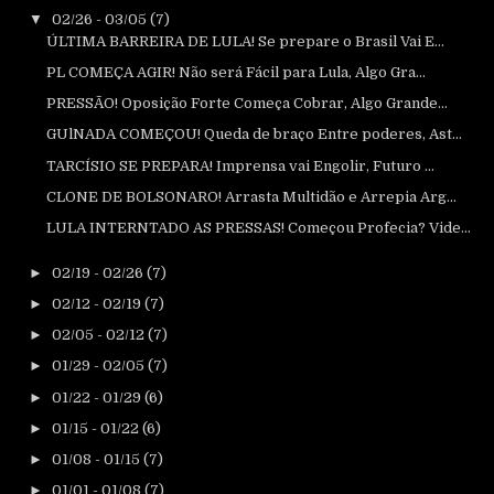
▼
02/26 - 03/05
(7)
ÚLTIMA BARREIRA DE LULA! Se prepare o Brasil Vai E...
PL COMEÇA AGIR! Não será Fácil para Lula, Algo Gra...
PRESSÃO! Oposição Forte Começa Cobrar, Algo Grande...
GUlNADA COMEÇOU! Queda de braço Entre poderes, Ast...
TARCÍSIO SE PREPARA! Imprensa vai Engolir, Futuro ...
CLONE DE BOLSONARO! Arrasta Multidão e Arrepia Arg...
LULA INTERNTADO AS PRESSAS! Começou Profecia? Vide...
►
02/19 - 02/26
(7)
►
02/12 - 02/19
(7)
►
02/05 - 02/12
(7)
►
01/29 - 02/05
(7)
►
01/22 - 01/29
(6)
►
01/15 - 01/22
(6)
►
01/08 - 01/15
(7)
►
01/01 - 01/08
(7)