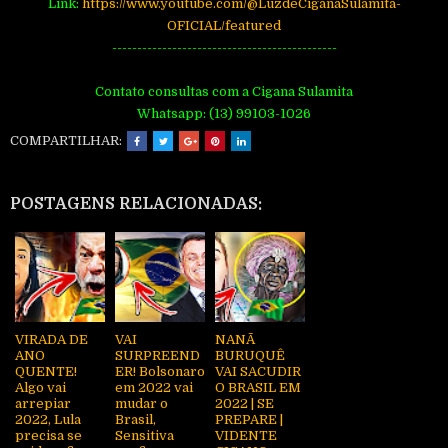
Link:
https://www.youtube.com/@LuzdeCiganaSulamita-
OFICIAL/featured
---------------------------------------------
Contato consultas com a Cigana Sulamita
Whatsapp: (13) 99103-1026
COMPARTILHAR:
POSTAGENS RELACIONADAS:
VIRADA DE
VAI
NANÃ
ANO
SURPREEND
BURUQUÊ
QUENTE!
ER! Bolsonaro
VAI SACUDIR
Algo vai
em 2022 vai
O BRASIL EM
arrepiar
mudar o
2022 | SE
2022, Lula
Brasil,
PREPARE |
precisa se
Sensitiva
VIDENTE