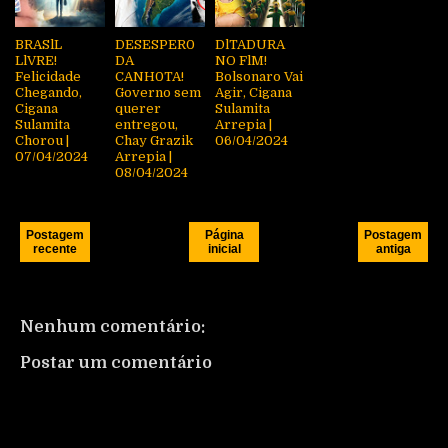
BRASlL
DESESPER0
DlTADURA
LlVRE!
DA
NO FlM!
Felicidade
CANH0TA!
Bolsonaro Vai
Chegando,
Governo sem
Agir, Cigana
Cigana
querer
Sulamita
Sulamita
entregou,
Arrepia |
Chorou |
Chay Grazik
06/04/2024
07/04/2024
Arrepia |
08/04/2024
Postagem
Página
Postagem
recente
inicial
antiga
Nenhum comentário:
Postar um comentário