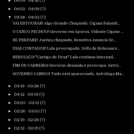
►
04/09 - 04/16
(7)
►
04/02 - 04/09
(7)
▼
03/26 - 04/02
(7)
VAI ESTOURAR! Algo Grande Chegando, Cigana Sulamit...
O CERCO FECHOU! Governo em Apuros, Vidente Cigano ...
SE PREPARE! Justiça chegando, Sensitiva Anuncia Gr...
DlAS CONTADOS! Lula preocupado, Volta de Bolsonaro...
REBULIÇO! "Castigo de Deus" Lula continua internad...
FlM DE CARRElRA! Governo desanda e preocupa, Astró...
GOVERNO CAlNDO! Tudo está aparecendo, Astróloga Ma...
►
03/19 - 03/26
(7)
►
03/12 - 03/19
(7)
►
03/05 - 03/12
(7)
►
02/26 - 03/05
(7)
►
02/19 - 02/26
(7)
►
02/12 - 02/19
(7)