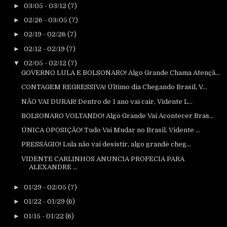
►
03/05 - 03/12
(7)
►
02/26 - 03/05
(7)
►
02/19 - 02/26
(7)
►
02/12 - 02/19
(7)
▼
02/05 - 02/12
(7)
GOVERNO LULA E BOLSONARO! Algo Grande Chama Atençã...
CONTAGEM REGRESSIVA! Último dia Chegando Brasil, V...
NÃO VAI DURAR! Dentro de 1 ano vai cair, Vidente L...
BOLSONARO VOLTANDO! Algo Grande Vai Acontecer Bras...
ÚNICA OPOSIÇÃO! Tudo Vai Mudar no Brasil, Vidente ...
PRESSÁGIO! Lula não vai desistir, algo grande cheg...
VIDENTE CARLINHOS ANUNCIA PROFECIA PARA
ALEXANDRE ...
►
01/29 - 02/05
(7)
►
01/22 - 01/29
(6)
►
01/15 - 01/22
(6)