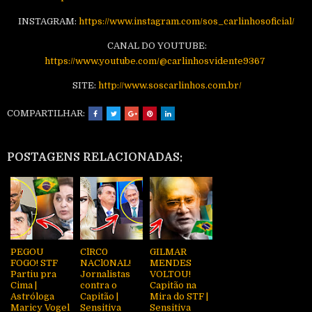
INSTAGRAM:
https://www.instagram.com/sos_carlinhosoficial/
CANAL DO YOUTUBE:
https://www.youtube.com/@carlinhosvidente9367
SITE:
http://www.soscarlinhos.com.br/
COMPARTILHAR:
POSTAGENS RELACIONADAS:
PEGOU
ClRC0
GILMAR
FOGO! STF
NACl0NAL!
MENDES
Partiu pra
Jornalistas
VOLTOU!
Cima |
contra o
Capitão na
Astróloga
Capitão |
Mira do STF |
Maricy Vogel
Sensitiva
Sensitiva