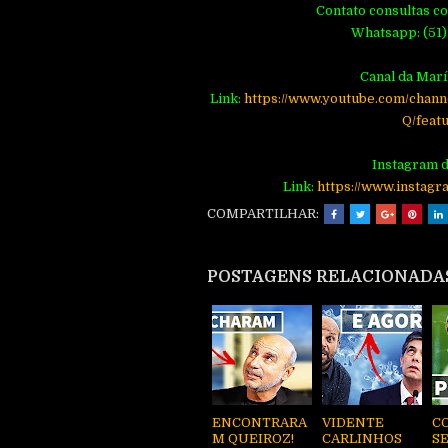
Contato consultas c
Whatsapp: (51)
Canal da Marí
Link:
https://www.youtube.com/ch
Q/feat
Instagram d
Link:
https://www.instagr
COMPARTILHAR:
POSTAGENS RELACIONADA
ENCONTRARA
VIDENTE
CO
M QUEIROZ!
CARLINHOS
SE