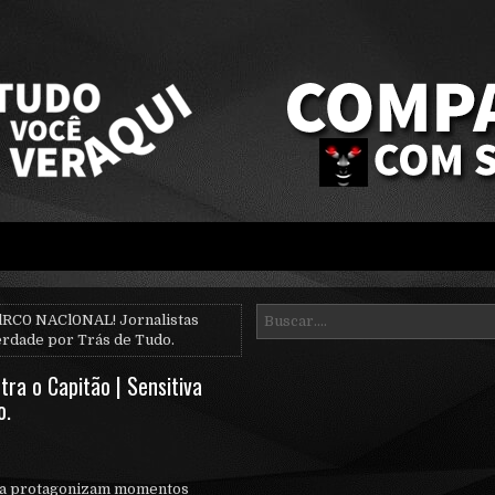
lRC0 NACl0NAL! Jornalistas
Verdade por Trás de Tudo.
tra o Capitão | Sensitiva
o.
ata protagonizam momentos