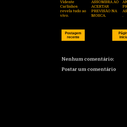
Vidente
ASSOMBRA AO
A
Carlinhos
ACERTAR
P
revela tudo ao
PREVISÃO NA
A
vivo.
MOSCA.
.
Postagem
Pági
recente
inici
Nenhum comentário:
Postar um comentário