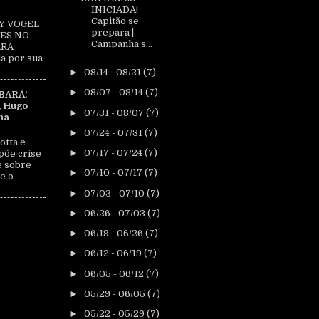
INICIADA!
Capitão se
Y VOGEL
prepara |
ES NO
Campanha s...
ARA
a por sua
►
08/14 - 08/21
(7)
►
08/07 - 08/14
(7)
BARÁ!
, Hugo
►
07/31 - 08/07
(7)
na
►
07/24 - 07/31
(7)
otta e
►
07/17 - 07/24
(7)
põe crise
e sobre
►
07/10 - 07/17
(7)
e o
►
07/03 - 07/10
(7)
►
06/26 - 07/03
(7)
►
06/19 - 06/26
(7)
►
06/12 - 06/19
(7)
►
06/05 - 06/12
(7)
►
05/29 - 06/05
(7)
►
05/22 - 05/29
(7)