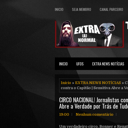
INICIO
SEJA MEMBRO
CANAL PARCEIRO
INICIO
UFOS
EXTRA NEWS NOTÍCIAS
Início
»
EXTRA NEWS NOTÍCIAS
» C
contra o Capitão | Sensitiva Abre a 
ClRC0 NACl0NAL! Jornalistas con
Abre a Verdade por Trás de Tud
19:00
Nenhum comentário
Um verdadeiro circo, Bonner e Ren