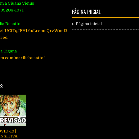
om a Cigana Vênus
 99203-1971
PÁGINA INICIAL
lia Busatto
Página inicial
annel/UCtTqJFHL6uLremnQrzWmd3
ured
a Cigana
am.com/mariliabusatto/
S:
VID-19 |
NSITIVA