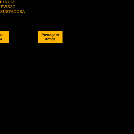
NUNCIA
REVISÃO
SSUSTADORA
na
Postagem
al
antiga