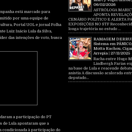
06/02/2026
ASTRÓLOGA MARIC
ampanha está marcado para
APONTA REVELAÇÕ
smitido por uma equipe de
CENÁRIO POLÍTICO E ALERTA P
EXPOSIÇÕES NO STF Reconhecid
ltura, Portal UOL e jornal Folha
longa trajetória no estudo ...
te Luiz Inácio Lula da Silva,
íder das intenções de voto, busca
RAMAGEM DERRU
Sistema em PÂNlC0
Motta Rachou, Ciga
Arrepia | 27/11/2025
Racha entre Hugo M
Lindbergh Farias ex
na base de Lula e reacende debat
anistia A discussão acalorada entr
deputado...
aram a participação do PT
s de Lula apontaram que a
 condicionada à participação do