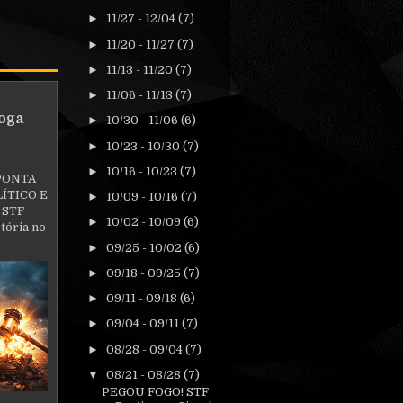
►
11/27 - 12/04
(7)
►
11/20 - 11/27
(7)
►
11/13 - 11/20
(7)
►
11/06 - 11/13
(7)
oga
►
10/30 - 11/06
(6)
►
10/23 - 10/30
(7)
►
10/16 - 10/23
(7)
PONTA
ÍTICO E
►
10/09 - 10/16
(7)
 STF
►
10/02 - 10/09
(6)
tória no
►
09/25 - 10/02
(6)
►
09/18 - 09/25
(7)
►
09/11 - 09/18
(6)
►
09/04 - 09/11
(7)
►
08/28 - 09/04
(7)
▼
08/21 - 08/28
(7)
PEGOU FOGO! STF