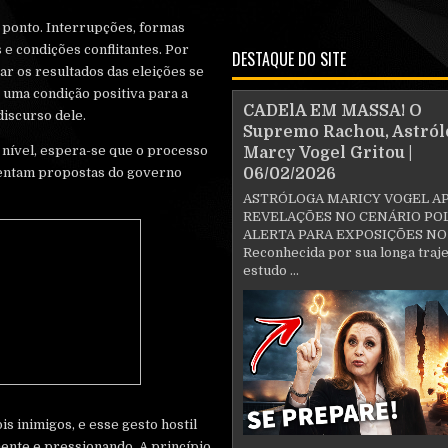
 ponto. Interrupções, formas
e condições conflitantes. Por
DESTAQUE DO SITE
ar os resultados das eleições se
 uma condição positiva para a
CADElA EM MASSA! O
discurso dele.
Supremo Rachou, Astról
 nível, espera-se que o processo
Marcy Vogel Gritou |
sentam propostas do governo
06/02/2026
ASTRÓLOGA MARICY VOGEL A
REVELAÇÕES NO CENÁRIO POL
ALERTA PARA EXPOSIÇÕES NO
Reconhecida por sua longa traje
estudo ...
is inimigos, e esse gesto hostil
ente e pressionando. A princípio,