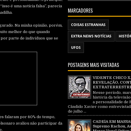
isso é uma notícia falsa”, parecia
MARCADORES
adilha.
COISAS ESTRANHAS
gurado. Na minha opinião, porém,
muito melhor do que quando
EXTRA NEWS NOTÍCIAS
HISTÓ
o por parte de indivíduos que se
UFOS
POSTAGENS MAIS VISITADAS
VIDENTE CHICO X
REVELAÇÃO, CON
EXTRATERRESTRE 
Nesse período, mar
história da televisão
a personalidade de 
Cândido Xavier como entrevistad
de julho ...
res falaram por 60% do tempo,
CADElA EM MASSA!
lsonaro avaliou não participar da
Supremo Rachou, As
e.
Marcy Vogel Gritou 