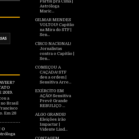
Partiu pra Cima |
Astróloga
Maric...
GILMAR MENDES
VOLTOU! Capitão
na Mira do STF |
Sen...
RIAS
ClRC0 NACl0NAL!
Jornalistas
contra o Capitão |
Sen...
COMEÇOU A
CAÇADA! STF
deu a ordem |
Sensitiva Arre...
AVIER?
TATO
EXÉRClT0 EM
2019.
AÇÃ0! Sensitiva
cou a
Prevê Grande
 no Brasil
REBULIÇO ...
Francisco
o. Em 28
ALGO GRANDE!
Eleições irão
Impactar |
 O
Vidente Lind...
tróloga
CONTAGEM
|