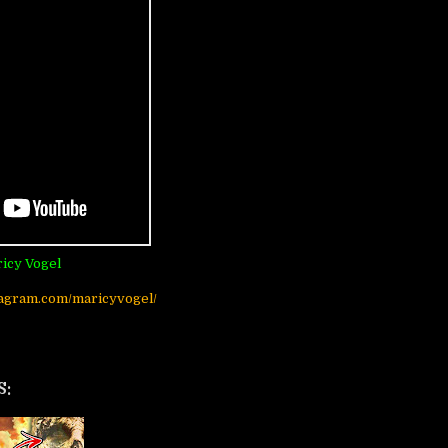
icy Vogel
tagram.com/maricyvogel/
S: