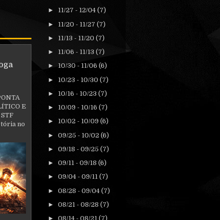
►
11/27 - 12/04
(7)
►
11/20 - 11/27
(7)
►
11/13 - 11/20
(7)
►
11/06 - 11/13
(7)
oga
►
10/30 - 11/06
(6)
►
10/23 - 10/30
(7)
►
10/16 - 10/23
(7)
PONTA
ÍTICO E
►
10/09 - 10/16
(7)
 STF
►
10/02 - 10/09
(6)
tória no
►
09/25 - 10/02
(6)
►
09/18 - 09/25
(7)
►
09/11 - 09/18
(6)
►
09/04 - 09/11
(7)
►
08/28 - 09/04
(7)
►
08/21 - 08/28
(7)
►
08/14 - 08/21
(7)