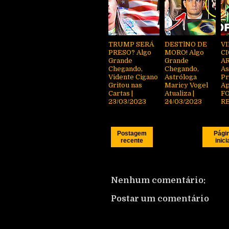
TRUMP SERÁ
DESTlNO DE
V
PRESO? Algo
MORO! Algo
C
Grande
Grande
AR
Chegando,
Chegando,
As
Vidente Cigano
Astróloga
Pr
Gritou nas
Maricy Vogel
Ap
Cartas |
Atualiza |
FO
23/03/2023
24/03/2023
R
Postagem
Pági
recente
inici
Nenhum comentário:
Postar um comentário