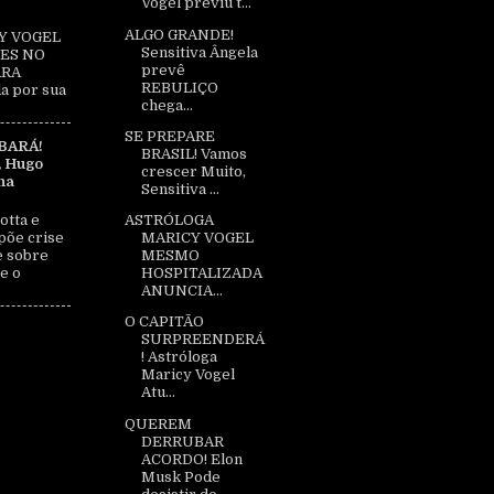
Vogel previu t...
ALGO GRANDE!
Y VOGEL
Sensitiva Ângela
ES NO
prevê
ARA
REBULIÇO
a por sua
chega...
SE PREPARE
BARÁ!
BRASIL! Vamos
, Hugo
crescer Muito,
na
Sensitiva ...
otta e
ASTRÓLOGA
põe crise
MARICY VOGEL
e sobre
MESMO
e o
HOSPITALIZADA
ANUNCIA...
O CAPITÃO
SURPREENDERÁ
! Astróloga
Maricy Vogel
Atu...
QUEREM
DERRUBAR
ACORDO! Elon
Musk Pode