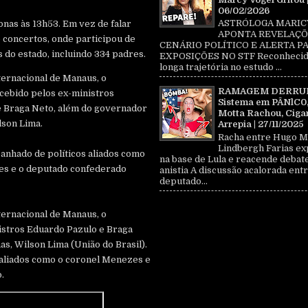
06/02/2026
ASTRÓLOGA MARIC
nas às 13h53. Em vez de falar
APONTA REVELAÇÕ
de concertos, onde participou de
CENÁRIO POLÍTICO E ALERTA P
 do estado, incluindo 334 padres.
EXPOSIÇÕES NO STF Reconhecid
longa trajetória no estudo ...
ernacional de Manaus, o
RAMAGEM DERRU
ecebido pelos ex-ministros
Sistema em PÂNlC0
 Braga Neto, além do governador
Motta Rachou, Ciga
lson Lima.
Arrepia | 27/11/2025
Racha entre Hugo M
Lindbergh Farias ex
anhado de políticos aliados como
na base de Lula e reacende debat
es e o deputado confederado
anistia A discussão acalorada entr
deputado...
ernacional de Manaus, o
istros Eduardo Pazulo e Braga
, Wilson Lima (União do Brasil).
 aliados como o coronel Menezes e
.