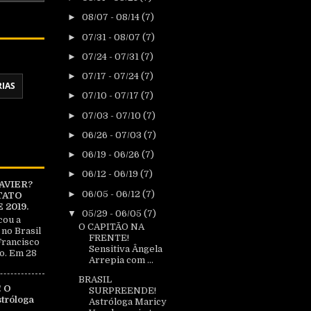
►
08/07 - 08/14
(7)
►
07/31 - 08/07
(7)
►
07/24 - 07/31
(7)
►
07/17 - 07/24
(7)
RIAS
►
07/10 - 07/17
(7)
►
07/03 - 07/10
(7)
►
06/26 - 07/03
(7)
►
06/19 - 06/26
(7)
►
06/12 - 06/19
(7)
AVIER?
►
06/05 - 06/12
(7)
TATO
2019.
▼
05/29 - 06/05
(7)
cou a
O CAPITÃO NA
 no Brasil
FRENTE!
Francisco
Sensitiva Ângela
o. Em 28
Arrepia com ...
BRASIL
 O
SURPREENDE!
tróloga
Astróloga Maricy
|