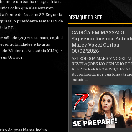
rente é um banho de água fria na
 única coisa que eles estavam
 à frente de Lula em SP. Segundo
DESTAQUE DO SITE
quisas, o presidente tem 39,1% de
% do PT.
CADElA EM MASSA! O
te sábado (28) em Manaus, capital
Supremo Rachou, Astról
ecer autoridades e figuras
Marcy Vogel Gritou |
ando Militar da Amazônia (CMA) e
06/02/2026
esus Um por.
ASTRÓLOGA MARICY VOGEL A
REVELAÇÕES NO CENÁRIO POL
ALERTA PARA EXPOSIÇÕES NO
Reconhecida por sua longa traje
estudo ...
eiro do presidente inclua