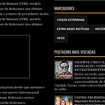
ca de Manaus (ZFM), modelo
MARCADORES
ues de Bolsonaro nos últimos
e o roteiro do presidente inclua
ca de Manaus (ZFM), modelo
COISAS ESTRANHAS
ues de Bolsonaro nos últimos
EXTRA NEWS NOTÍCIAS
HISTÓ
UFOS
POSTAGENS MAIS VISITADAS
VIDENTE CHICO X
REVELAÇÃO, CON
EXTRATERRESTRE 
Nesse período, mar
história da televisão
a personalidade de 
Cândido Xavier como entrevistad
à Amazônia desde que assumiu o
de julho ...
o Aeroporto Internacional
CADElA EM MASSA!
naus. Bolsonaro estava
Supremo Rachou, As
helle Bolsonaro.
Marcy Vogel Gritou 