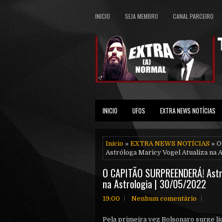
INICIO
SEJA MEMBRO
CANAL PARCEIRO
INICIO
UFOS
EXTRA NEWS NOTÍCIAS
Início
»
EXTRA NEWS NOTÍCIAS
» O
Astróloga Maricy Vogel Atualiza na A
O CAPITÃO SURPREENDERÁ! Astró
na Astrologia | 30/05/2022
19:00
Nenhum comentário
Pela primeira vez Bolsonaro surge li