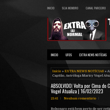
INICIO
SEJA MEMBRO
CANAL PARCEIRO
INICIO
UFOS
EXTRA NEWS NOTÍCIAS
Início
»
EXTRA NEWS NOTÍCIAS
» A
Capitão, Astróloga Maricy Vogel Atua
ABSOLVIDO! Volta por Cima do C
Vogel Atualiza | 16/02/2023
21:41
Nenhum comentário
Bolsonaro está bem perto de ser reti