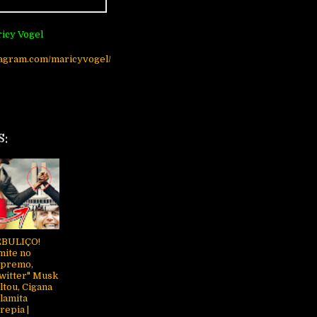
icy Vogel
tagram.com/maricyvogel/
S:
EBULIÇO!
mite no
premo,
witter" Musk
ltou, Cigana
lamita
repia |