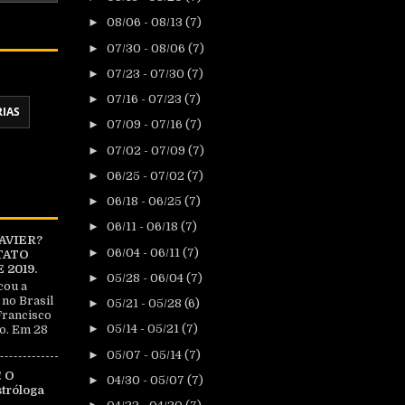
►
08/06 - 08/13
(7)
►
07/30 - 08/06
(7)
►
07/23 - 07/30
(7)
►
07/16 - 07/23
(7)
RIAS
►
07/09 - 07/16
(7)
►
07/02 - 07/09
(7)
►
06/25 - 07/02
(7)
►
06/18 - 06/25
(7)
►
06/11 - 06/18
(7)
AVIER?
►
06/04 - 06/11
(7)
TATO
2019.
►
05/28 - 06/04
(7)
cou a
 no Brasil
►
05/21 - 05/28
(6)
Francisco
►
05/14 - 05/21
(7)
o. Em 28
►
05/07 - 05/14
(7)
 O
►
04/30 - 05/07
(7)
tróloga
|