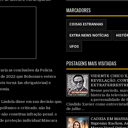
MARCADORES
COISAS ESTRANHAS
EXTRA NEWS NOTÍCIAS
HISTÓ
UFOS
POSTAGENS MAIS VISITADAS
aria as conclusões da Polícia
VIDENTE CHICO X
 de 2022 que Bolsonaro estava
REVELAÇÃO, CON
ós torná-las obrigatórias) e
EXTRATERRESTRE 
demia.
Nesse período, mar
história da televisão
a personalidade de 
, Lindola disse em sua decisão que,
Cândido Xavier como entrevistad
polêmico e criticado, não há
de julho ...
e não constitua infração penal. o
CADElA EM MASSA!
de proteção individual Máscara
Supremo Rachou, As
Marcy Vogel Gritou 