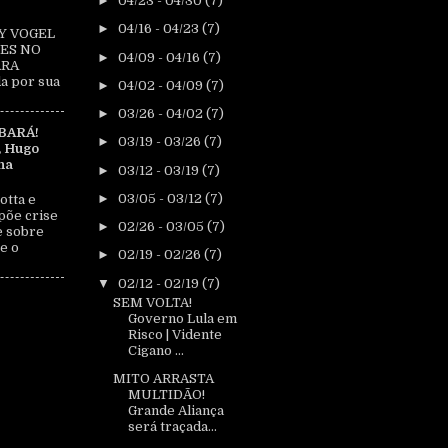
►
04/23 - 04/30
(7)
►
04/16 - 04/23
(7)
Y VOGEL
ES NO
►
04/09 - 04/16
(7)
ARA
a por sua
►
04/02 - 04/09
(7)
►
03/26 - 04/02
(7)
BARÁ!
►
03/19 - 03/26
(7)
, Hugo
na
►
03/12 - 03/19
(7)
►
03/05 - 03/12
(7)
otta e
põe crise
►
02/26 - 03/05
(7)
e sobre
e o
►
02/19 - 02/26
(7)
▼
02/12 - 02/19
(7)
SEM VOLTA!
Governo Lula em
Risco | Vidente
Cigano ...
MITO ARRASTA
MULTIDÃO!
Grande Aliança
será traçada...