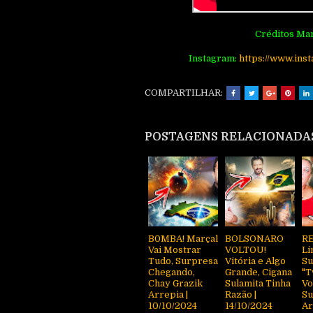
Créditos Mar
Instagram:
http
s://www.ins
COMPARTILHAR:
POSTAGENS RELACIONADA
B0MBA! Marçal
BOLSONARO
R
Vai Mostrar
VOLTOU!
Li
Tudo, Surpresa
Vitória e Algo
Su
Chegando,
Grande, Cigana
"T
Chay Grazik
Sulamita Tinha
Vo
Arrepia |
Razão |
Su
10/10/2024
14/10/2024
Ar