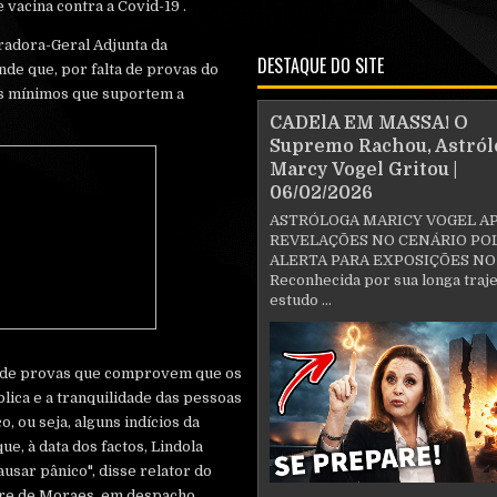
 vacina contra a Covid-19 .
adora-Geral Adjunta da
DESTAQUE DO SITE
nde que, por falta de provas do
os mínimos que suportem a
CADElA EM MASSA! O
Supremo Rachou, Astról
Marcy Vogel Gritou |
06/02/2026
ASTRÓLOGA MARICY VOGEL A
REVELAÇÕES NO CENÁRIO POL
ALERTA PARA EXPOSIÇÕES NO
Reconhecida por sua longa traje
estudo ...
 de provas que comprovem que os
blica e a tranquilidade das pessoas
, ou seja, alguns indícios da
e, à data dos factos, Lindola
sar pânico", disse relator do
re de Moraes, em despacho.