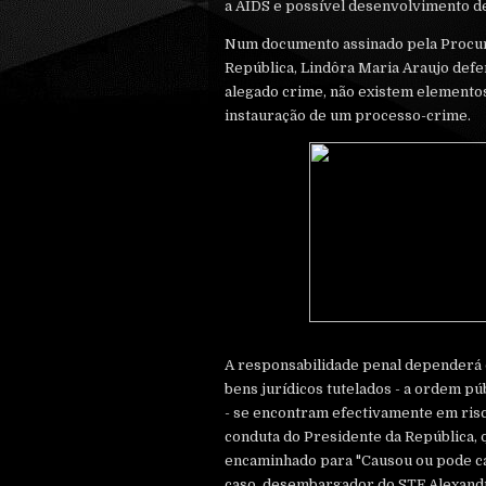
a AIDS e possível desenvolvimento de
Num documento assinado pela Procur
República, Lindôra Maria Araujo defe
alegado crime, não existem element
instauração de um processo-crime.
A responsabilidade penal dependerá
bens jurídicos tutelados - a ordem pú
- se encontram efectivamente em risco
conduta do Presidente da República, qu
encaminhado para "Causou ou pode cau
caso, desembargador do STF Alexand