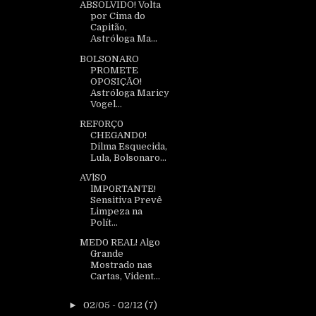
ABSOLVIDO! Volta
por Cima do
Capitão,
Astróloga Ma...
BOLSONARO
PROMETE
OPOSIÇÃO!
Astróloga Maricy
Vogel...
REF0RÇ0
CHEGAND0!
Dilma Esquecida,
Lula, Bolsonaro...
AVlS0
lMP0RTANTE!
Sensitiva Prevê
Limpeza na
Polít...
MED0 REAL! Algo
Grande
Mostrado nas
Cartas, Vident...
►
02/05 - 02/12
(7)