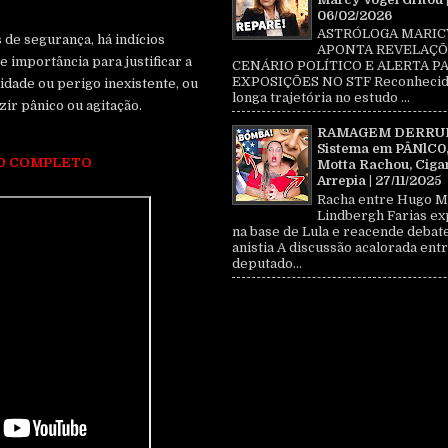
06/02/2026
ASTRÓLOGA MARIC
de segurança, há indícios
APONTA REVELAÇÕ
e importância para justificar a
CENÁRIO POLÍTICO E ALERTA P
EXPOSIÇÕES NO STF Reconhecid
midade ou perigo inexistente, ou
longa trajetória no estudo ...
ir pânico ou agitação.
RAMAGEM DERRU
Sistema em PÂNlC0
EO COMPLETO
Motta Rachou, Ciga
Arrepia | 27/11/2025
Racha entre Hugo M
Lindbergh Farias ex
na base de Lula e reacende debat
anistia A discussão acalorada entr
deputado...