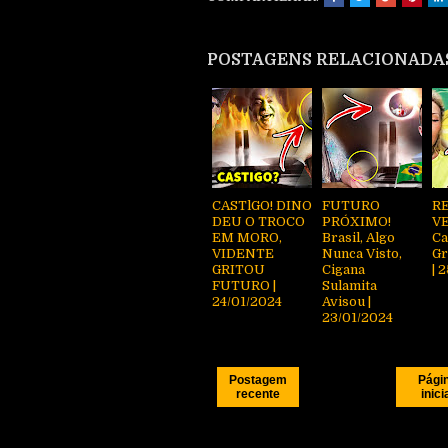
POSTAGENS RELACIONADA
CASTlGO! DINO
FUTURO
R
DEU O TROCO
PRÓXIMO!
VE
EM MORO,
Brasil, Algo
Ca
VIDENTE
Nunca Visto,
Gr
GRITOU
Cigana
| 
FUTURO |
Sulamita
24/01/2024
Avisou |
23/01/2024
Postagem
Pági
recente
inici