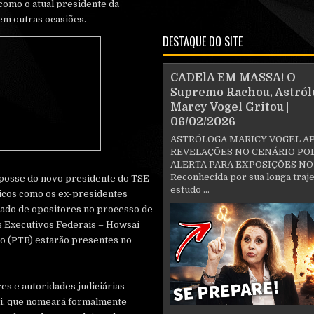
como o atual presidente da
em outras ocasiões.
DESTAQUE DO SITE
CADElA EM MASSA! O
Supremo Rachou, Astról
Marcy Vogel Gritou |
06/02/2026
ASTRÓLOGA MARICY VOGEL A
REVELAÇÕES NO CENÁRIO POL
ALERTA PARA EXPOSIÇÕES NO
Reconhecida por sua longa traje
 posse do novo presidente do TSE
estudo ...
icos como os ex-presidentes
iado de opositores no processo de
 Executivos Federais – Howsai
lo (PTB) estarão presentes no
es e autoridades judiciárias
ei, que nomeará formalmente