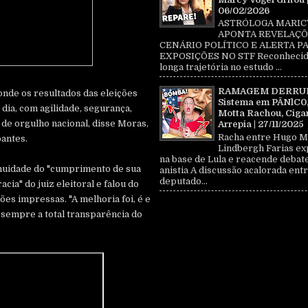
06/02/2026
ASTRÓLOGA MARIC
APONTA REVELAÇÕ
CENÁRIO POLÍTICO E ALERTA P
EXPOSIÇÕES NO STF Reconhecid
longa trajetória no estudo ...
RAMAGEM DERRU
nde os resultados das eleições
Sistema em PÂNlC0
ia, com agilidade, segurança,
Motta Rachou, Ciga
 de orgulho nacional, disse Moras,
Arrepia | 27/11/2025
Racha entre Hugo M
pantes.
Lindbergh Farias ex
na base de Lula e reacende debat
nuidade do "cumprimento de sua
anistia A discussão acalorada entr
deputado...
cia" do juiz eleitoral e falou do
es impressas. "A melhoria foi, é e
 sempre a total transparência do