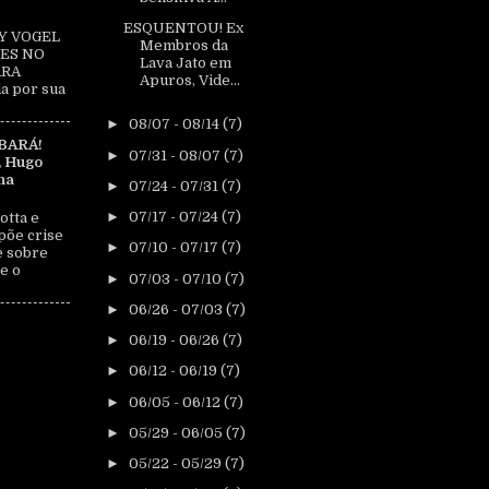
ESQUENTOU! Ex
Y VOGEL
Membros da
ES NO
Lava Jato em
ARA
Apuros, Vide...
a por sua
►
08/07 - 08/14
(7)
BARÁ!
►
07/31 - 08/07
(7)
, Hugo
na
►
07/24 - 07/31
(7)
►
07/17 - 07/24
(7)
otta e
põe crise
►
07/10 - 07/17
(7)
e sobre
e o
►
07/03 - 07/10
(7)
►
06/26 - 07/03
(7)
►
06/19 - 06/26
(7)
►
06/12 - 06/19
(7)
►
06/05 - 06/12
(7)
►
05/29 - 06/05
(7)
►
05/22 - 05/29
(7)