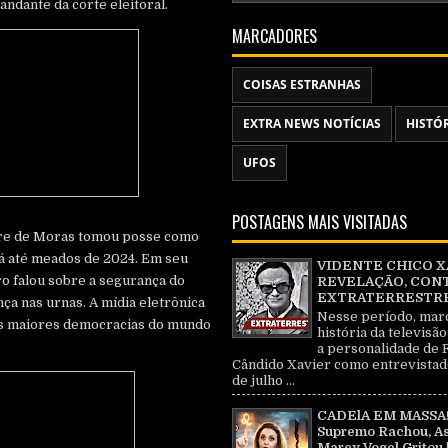
dante da corte eleitoral.
MARCADORES
COISAS ESTRANHAS
EXTRA NEWS NOTÍCIAS
HISTÓ
UFOS
POSTAGENS MAIS VISITADAS
ndre de Moras tomou posse como
á até meados de 2024. Em seu
VIDENTE CHICO X
ro falou sobre a segurança do
REVELAÇÃO, CON
EXTRATERRESTRE 
ança nas urnas. A mídia eletrônica
Nesse período, mar
s maiores democracias do mundo
história da televisão
a personalidade de 
Cândido Xavier como entrevistad
de julho ...
CADElA EM MASSA!
Supremo Rachou, As
Marcy Vogel Gritou 