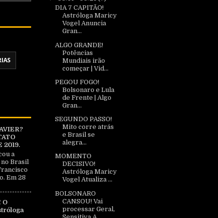
DIA 7 CAPITÃO!
Astróloga Maricy
Vogel Anuncia
Gran...
ALGO GRANDE!
Potências
RIAS
Mundiais irão
começar | Vid...
PEGOU FOGO!
Bolsonaro e Lula
de Frente | Algo
Gran...
SEGUNDO PASSO!
Mito corre atrás
AVIER?
e Brasil se
TATO
alegra...
2019.
cou a
MOMENTO
 no Brasil
DECISIVO!
Francisco
Astróloga Maricy
o. Em 28
Vogel Atualiza ...
BOLSONARO
CANSOU! Vai
 O
processar Geral,
tróloga
Sensitiva A...
|