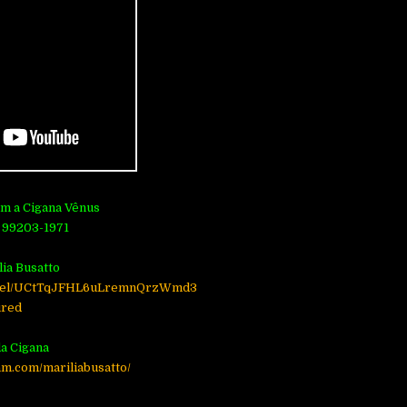
om a Cigana Vênus
 99203-1971
lia Busatto
annel/UCtTqJFHL6uLremnQrzWmd3
ured
a Cigana
am.com/mariliabusatto/