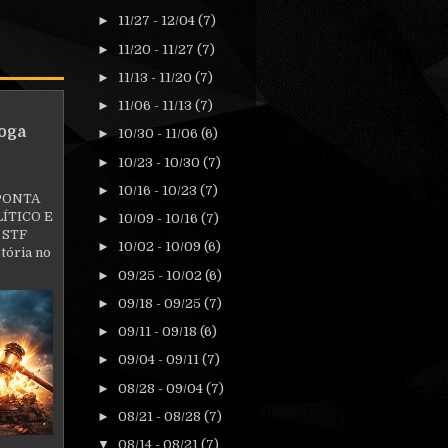
►
11/27 - 12/04
(7)
►
11/20 - 11/27
(7)
►
11/13 - 11/20
(7)
►
11/06 - 11/13
(7)
oga
►
10/30 - 11/06
(6)
►
10/23 - 10/30
(7)
►
10/16 - 10/23
(7)
PONTA
ÍTICO E
►
10/09 - 10/16
(7)
 STF
►
10/02 - 10/09
(6)
tória no
►
09/25 - 10/02
(6)
►
09/18 - 09/25
(7)
►
09/11 - 09/18
(6)
►
09/04 - 09/11
(7)
►
08/28 - 09/04
(7)
►
08/21 - 08/28
(7)
▼
08/14 - 08/21
(7)