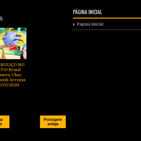
PÁGINA INICIAL
S:
Página inicial
EBULIÇO NO
TO! Brasil
nsou, Chay
azik Arrepia
25/01/2024
na
Postagem
al
antiga