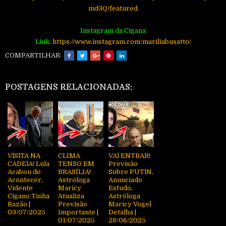
md3Q/featured
Instagram da Cigana
Link:
https://www.instagram.com/mariliabusatto/
COMPARTILHAR:
POSTAGENS RELACIONADAS:
VlSlTA NA
CLIMA
VAl ENTRAR!
CADElA! Lula
TENSO EM
Previsão
Acabou de
BRASÍLIA!
Sobre PUTlN,
Acontecer,
Astróloga
Anunciado
Vidente
Maricy
Estudo,
Cigano Tinha
Atualiza
Astróloga
Razão |
Previsão
Maricy Vogel
03/07/2025
Importante |
Detalha |
01/07/2025
28/06/2025