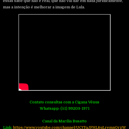
essas sabe que não é real, que não vai dar em nada juridicamente,
mas a intenção é melhorar a imagem de Lula.
Contato consultas com a Cigana Vênus
Whatsapp: (51) 99203-1971
Canal da Marília Busatto
Link:
https://www.youtube.com/channel/UCtTqJFHL6uLremnQrzW