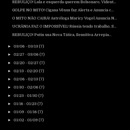
REBULIÇO! Lula e esquerda querem Bolsonaro, Vident...
GOLPE NO MITO! Cigana Vênus faz Alerta e Anuncia c...
O MITO NÃO CAIRÁ! Astróloga Maricy Vogel Anuncia N...
UCRÂNIA FAZ O IMPOSSÍVEL! Rússia tendo trabalho, S...
REBULIÇO! Putin usa Nova Tática, Sensitiva Arrepia...
►
03/06 - 03/13
(7)
►
02/27 - 03/06
(7)
►
02/20 - 02/27
(7)
►
02/13 - 02/20
(7)
►
02/06 - 02/13
(7)
►
01/30 - 02/06
(7)
►
01/23 - 01/30
(7)
►
01/16 - 01/23
(7)
►
01/09 - 01/16
(7)
►
01/02 - 01/09
(7)