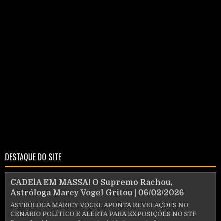
DESTAQUE DO SITE
CADElA EM MASSA! O Supremo Rachou,
Astróloga Marcy Vogel Gritou | 06/02/2026
ASTRÓLOGA MARICY VOGEL APONTA REVELAÇÕES NO
CENÁRIO POLÍTICO E ALERTA PARA EXPOSIÇÕES NO STF