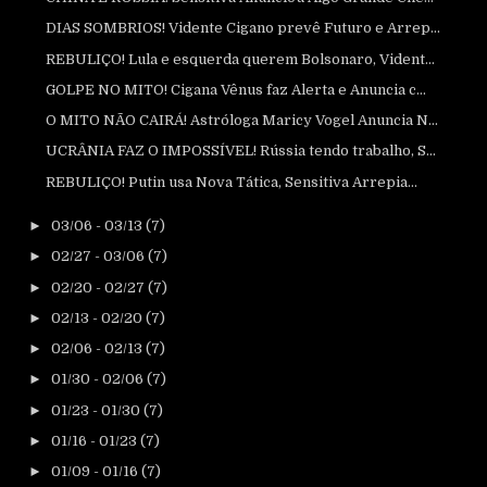
DIAS SOMBRIOS! Vidente Cigano prevê Futuro e Arrep...
REBULIÇO! Lula e esquerda querem Bolsonaro, Vident...
GOLPE NO MITO! Cigana Vênus faz Alerta e Anuncia c...
O MITO NÃO CAIRÁ! Astróloga Maricy Vogel Anuncia N...
UCRÂNIA FAZ O IMPOSSÍVEL! Rússia tendo trabalho, S...
REBULIÇO! Putin usa Nova Tática, Sensitiva Arrepia...
►
03/06 - 03/13
(7)
►
02/27 - 03/06
(7)
►
02/20 - 02/27
(7)
►
02/13 - 02/20
(7)
►
02/06 - 02/13
(7)
►
01/30 - 02/06
(7)
►
01/23 - 01/30
(7)
►
01/16 - 01/23
(7)
►
01/09 - 01/16
(7)