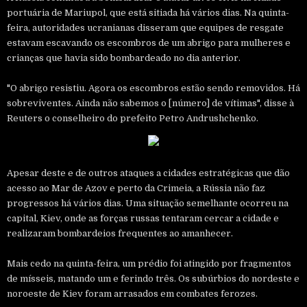
portuária de Mariupol, que está sitiada há vários dias. Na quinta-
feira, autoridades ucranianas disseram que equipes de resgate
estavam escavando os escombros de um abrigo para mulheres e
crianças que havia sido bombardeado no dia anterior.
"O abrigo resistiu. Agora os escombros estão sendo removidos. Há
sobreviventes. Ainda não sabemos o [número] de vítimas", disse à
Reuters o conselheiro do prefeito Petro Andrushchenko.
Apesar deste e de outros ataques a cidades estratégicas que dão
acesso ao Mar de Azov e perto da Crimeia, a Rússia não faz
progressos há vários dias. Uma situação semelhante ocorreu na
capital, Kiev, onde as forças russas tentaram cercar a cidade e
realizaram bombardeios frequentes ao amanhecer.
Mais cedo na quinta-feira, um prédio foi atingido por fragmentos
de mísseis, matando um e ferindo três. Os subúrbios do nordeste e
noroeste de Kiev foram arrasados ​​em combates ferozes.