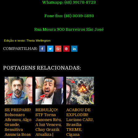
Whatsapp: (48) 99178-8723
Fone fixo: (48) 3039-5893
Rua Moura 900 Barreiros São José
Edição e texto: Theta Wellington
COMPARTILHAR:
POSTAGENS RELACIONADAS:
SE PREPARE!
REBULlÇO!
ACABOU DE
Bolsonaro
STF Torna
EXPL0DlR!
Afirmou, Algo
Janones Réu,
Luciano CAlU,
Grande,
A luz Venceu,
Brasília
Sensitiva
Chay Grazik
TREME,
Anuncia Boas
Atualiza |
Cigana