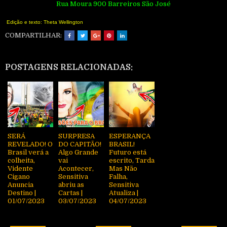
Rua Moura 900 Barreiros São José
Edição e texto: Theta Wellington
COMPARTILHAR:
POSTAGENS RELACIONADAS:
SERÁ
SURPRESA
ESPERANÇA
REVELADO! O
DO CAPITÃO!
BRASIL!
Brasil verá a
Algo Grande
Futuro está
colheita,
vai
escrito, Tarda
Vidente
Acontecer,
Mas Não
Cigano
Sensitiva
Falha,
Anuncia
abriu as
Sensitiva
Destino |
Cartas |
Atualiza |
01/07/2023
03/07/2023
04/07/2023