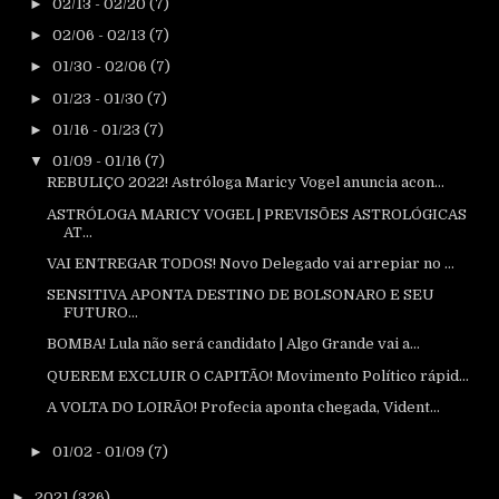
►
02/13 - 02/20
(7)
►
02/06 - 02/13
(7)
►
01/30 - 02/06
(7)
►
01/23 - 01/30
(7)
►
01/16 - 01/23
(7)
▼
01/09 - 01/16
(7)
REBULIÇO 2022! Astróloga Maricy Vogel anuncia acon...
ASTRÓLOGA MARICY VOGEL | PREVISÕES ASTROLÓGICAS
AT...
VAI ENTREGAR TODOS! Novo Delegado vai arrepiar no ...
SENSITIVA APONTA DESTINO DE BOLSONARO E SEU
FUTURO...
BOMBA! Lula não será candidato | Algo Grande vai a...
QUEREM EXCLUIR O CAPITÃO! Movimento Político rápid...
A VOLTA DO LOIRÃO! Profecia aponta chegada, Vident...
►
01/02 - 01/09
(7)
►
2021
(326)