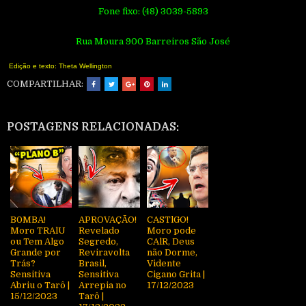
Fone fixo: (48) 3039-5893
Rua Moura 900 Barreiros São José
Edição e texto: Theta Wellington
COMPARTILHAR:
POSTAGENS RELACIONADAS:
B0MBA!
APROVAÇÃO!
CASTlGO!
Moro TRAlU
Revelado
Moro pode
ou Tem Algo
Segredo,
CAlR, Deus
Grande por
Reviravolta
não Dorme,
Trás?
Brasil,
Vidente
Sensitiva
Sensitiva
Cigano Grita |
Abriu o Tarô |
Arrepia no
17/12/2023
15/12/2023
Tarô |