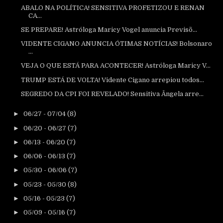
ABALO NA POLÍTICA! SENSITIVA PROFETIZOU E RENAN
CA...
SE PREPARE! Astróloga Maricy Vogel anuncia Previsõ...
VIDENTE CIGANO ANUNCIA ÓTIMAS NOTÍCIAS! Bolsonaro
...
VEJA O QUE ESTÁ PARA ACONTECER! Astróloga Maricy V...
TRUMP ESTÁ DE VOLTA! Vidente Cigano arrepiou todos...
SEGREDO DA CPI FOI REVELADO! Sensitiva Ângela arre...
►
06/27 - 07/04
(8)
►
06/20 - 06/27
(7)
►
06/13 - 06/20
(7)
►
06/06 - 06/13
(7)
►
05/30 - 06/06
(7)
►
05/23 - 05/30
(8)
►
05/16 - 05/23
(7)
►
05/09 - 05/16
(7)