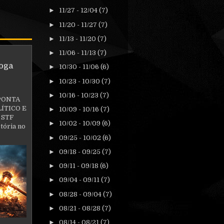
►
11/27 - 12/04
(7)
►
11/20 - 11/27
(7)
►
11/13 - 11/20
(7)
►
11/06 - 11/13
(7)
oga
►
10/30 - 11/06
(6)
►
10/23 - 10/30
(7)
►
10/16 - 10/23
(7)
PONTA
ÍTICO E
►
10/09 - 10/16
(7)
 STF
►
10/02 - 10/09
(6)
tória no
►
09/25 - 10/02
(6)
►
09/18 - 09/25
(7)
►
09/11 - 09/18
(6)
►
09/04 - 09/11
(7)
►
08/28 - 09/04
(7)
►
08/21 - 08/28
(7)
►
08/14 - 08/21
(7)