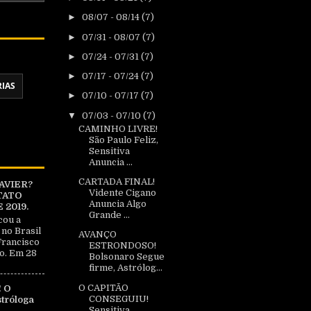
►
08/07 - 08/14
(7)
►
07/31 - 08/07
(7)
►
07/24 - 07/31
(7)
►
07/17 - 07/24
(7)
RIAS
►
07/10 - 07/17
(7)
▼
07/03 - 07/10
(7)
CAMINHO LIVRE!
São Paulo Feliz,
Sensitiva
Anuncia ...
CARTADA FINAL!
AVIER?
Vidente Cigano
TATO
Anuncia Algo
2019.
Grande ...
cou a
 no Brasil
AVANÇO
Francisco
ESTRONDOSO!
o. Em 28
Bolsonaro Segue
firme, Astrólog...
O CAPITÃO
 O
CONSEGUIU!
tróloga
Sensitiva
|