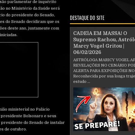
são parlamentar de inquérito
ão no Ministério da Saúde será
cio do presidente do Senado,
DESTAQUE DO SITE
res do Senado decidiram que os
ições deste ano, juntamente com
CADElA EM MASSA! O
iniciadas.
Supremo Rachou, Astról
Marcy Vogel Gritou |
06/02/2026
ASTRÓLOGA MARICY VOGEL A
REVELAÇÕES NO CENÁRIO POL
ALERTA PARA EXPOSIÇÕES NO
Reconhecida por sua longa traje
estudo ...
nião ministerial no Palácio
o presidente Bolsonaro e seus
presidente do Senado de instalar
es de outubro.