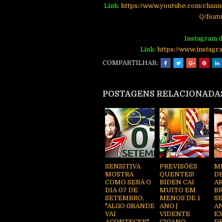
Link:
https://www.youtube.com/ch
Q/feat
Instagram d
Link:
https://www.instagr
COMPARTILHAR:
POSTAGENS RELACIONADA
SENSITIVA
PREVISÕES
M
MOSTRA
QUENTES!
D
COMO SERÁ O
BIDEN CAI
AR
DIA 07 DE
MUITO EM
BR
SETEMBRO,
MENOS DE 1
SE
"ALGO GRANDE
ANO |
A
VAI
VIDENTE
E
ACONTECER"
CIGANO
D