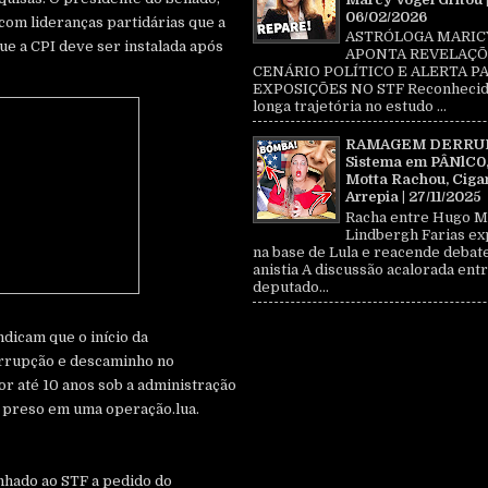
06/02/2026
com lideranças partidárias que a
ASTRÓLOGA MARIC
ue a CPI deve ser instalada após
APONTA REVELAÇÕ
CENÁRIO POLÍTICO E ALERTA P
EXPOSIÇÕES NO STF Reconhecid
longa trajetória no estudo ...
RAMAGEM DERRU
Sistema em PÂNlC0
Motta Rachou, Ciga
Arrepia | 27/11/2025
Racha entre Hugo M
Lindbergh Farias ex
na base de Lula e reacende debat
anistia A discussão acalorada entr
deputado...
dicam que o início da
orrupção e descaminho no
or até 10 anos sob a administração
oi preso em uma operação.lua.
nhado ao STF a pedido do