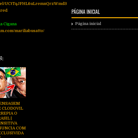
annel/UCtTqJFHL6uLremnQrzWmd3
ured
PÁGINA INICIAL
Página inicial
a Cigana
am.com/mariliabusatto/
S:
ENSAGEM
E CLODOVIL
REPIA O
ASIL |
NSITIVA
NUNCIA COM
XCLUSIVIDA
E