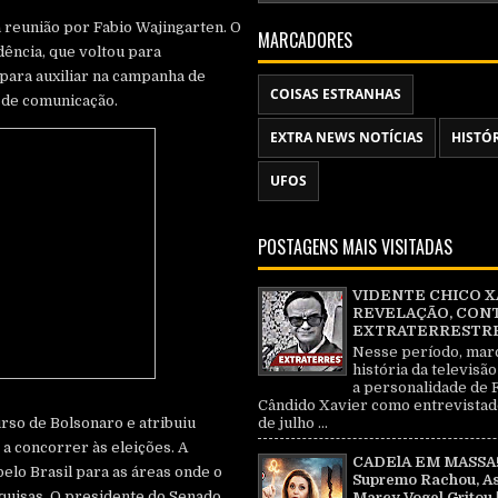
a reunião por Fabio Wajingarten. O
MARCADORES
ência, que voltou para
 para auxiliar na campanha de
COISAS ESTRANHAS
a de comunicação.
EXTRA NEWS NOTÍCIAS
HISTÓ
UFOS
POSTAGENS MAIS VISITADAS
VIDENTE CHICO X
REVELAÇÃO, CON
EXTRATERRESTRE 
Nesse período, mar
história da televisão
a personalidade de 
Cândido Xavier como entrevistad
de julho ...
urso de Bolsonaro e atribuiu
 a concorrer às eleições. A
CADElA EM MASSA!
pelo Brasil para as áreas onde o
Supremo Rachou, As
squisas. O presidente do Senado,
Marcy Vogel Gritou 