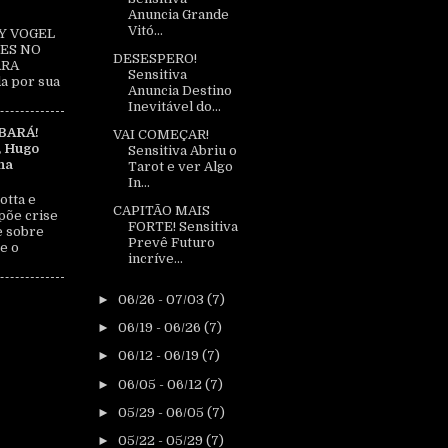
Anuncia Grande
Vitó...
Y VOGEL
ES NO
DESESPERO!
ARA
Sensitiva
a por sua
Anuncia Destino
Inevitável do...
BARÁ!
VAI COMEÇAR!
, Hugo
Sensitiva Abriu o
na
Tarot e ver Algo
In...
otta e
CAPITÃO MAIS
põe crise
FORTE! Sensitiva
e sobre
Prevê Futuro
e o
incríve...
►
06/26 - 07/03
(7)
►
06/19 - 06/26
(7)
►
06/12 - 06/19
(7)
►
06/05 - 06/12
(7)
►
05/29 - 06/05
(7)
►
05/22 - 05/29
(7)