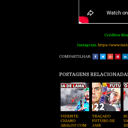
Créditos Mar
Instagram:
http
s://www.ins
COMPARTILHAR:
POSTAGENS RELACIONADA
VIDENTE
TRAÇADO
B
CIGANO
FUTURO DE
VA
ABALOU COM
JAIR
20