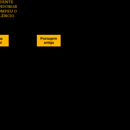
IDENTE
INDOMAR
OMPEU O
LÊNCIO.
na
Postagem
al
antiga