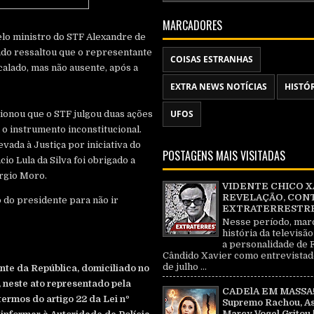
MARCADORES
elo ministro do STF Alexandre de
do ressaltou que o representante
COISAS ESTRANHAS
calado, mas não ausente, após a
EXTRA NEWS NOTÍCIAS
HISTÓ
UFOS
onou que o STF julgou duas ações
o instrumento inconstitucional.
vada à Justiça por iniciativa do
POSTAGENS MAIS VISITADAS
io Lula da Silva foi obrigado a
ergio Moro.
VIDENTE CHICO X
REVELAÇÃO, CON
o do presidente para não ir
EXTRATERRESTRE 
Nesse período, mar
história da televisão
a personalidade de 
Cândido Xavier como entrevistad
de julho ...
nte da República, domiciliado no
, neste ato representado pela
CADElA EM MASSA!
ermos do artigo 22 da Lei nº
Supremo Rachou, As
Marcy Vogel Gritou 