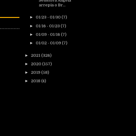
Sensitiva Ângela
arrepia o Br...
►
01/23 - 01/30
(7)
►
01/16 - 01/23
(7)
►
01/09 - 01/16
(7)
►
01/02 - 01/09
(7)
►
2021
(326)
►
2020
(157)
►
2019
(58)
►
2018
(4)