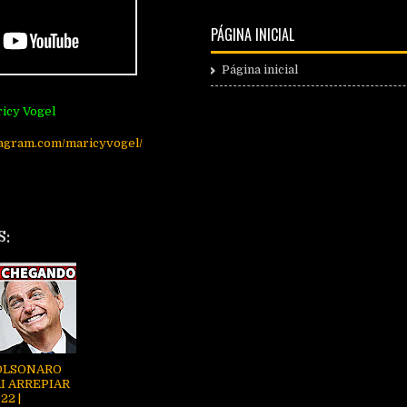
PÁGINA INICIAL
Página inicial
icy Vogel
tagram.com/maricyvogel/
S:
OLSONARO
I ARREPIAR
22 |