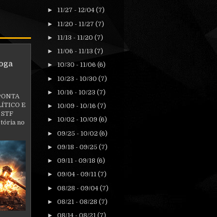
►
11/27 - 12/04
(7)
►
11/20 - 11/27
(7)
►
11/13 - 11/20
(7)
►
11/06 - 11/13
(7)
oga
►
10/30 - 11/06
(6)
►
10/23 - 10/30
(7)
►
10/16 - 10/23
(7)
PONTA
ÍTICO E
►
10/09 - 10/16
(7)
 STF
►
10/02 - 10/09
(6)
tória no
►
09/25 - 10/02
(6)
►
09/18 - 09/25
(7)
►
09/11 - 09/18
(6)
►
09/04 - 09/11
(7)
►
08/28 - 09/04
(7)
►
08/21 - 08/28
(7)
►
08/14 - 08/21
(7)