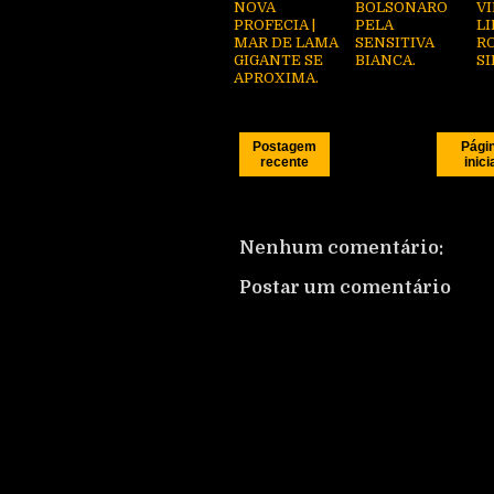
NOVA
BOLSONARO
V
PROFECIA |
PELA
L
MAR DE LAMA
SENSITIVA
R
GIGANTE SE
BIANCA.
SI
APROXIMA.
Postagem
Pági
recente
inici
Nenhum comentário:
Postar um comentário