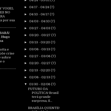
►
04/24 - 05/01
(7)
►
04/17 - 04/24
(7)
Y VOGEL
ES NO
►
04/10 - 04/17
(7)
ARA
a por sua
►
04/03 - 04/10
(7)
►
03/27 - 04/03
(7)
BARÁ!
►
03/20 - 03/27
(7)
, Hugo
na
►
03/13 - 03/20
(7)
►
03/06 - 03/13
(7)
otta e
põe crise
►
02/27 - 03/06
(7)
e sobre
e o
►
02/20 - 02/27
(7)
►
02/13 - 02/20
(7)
►
02/06 - 02/13
(7)
▼
01/30 - 02/06
(7)
FUTURO DA
POLÍTICA! Brasil
terá grande
surpresa, S...
BRASÍLIA QUENTE!