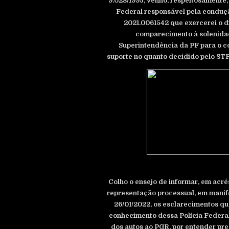
9.028/1995, venho, respeitosamente,
Federal responsável pela conduçã
2021.0061542 que exercerei o d
comparecimento à solenida
Superintendência da PF para o co
suporte no quanto decidido pelo STF,
Colho o ensejo de informar, em acré
representação processual, em manif
26/01/2022, os esclarecimentos qu
conhecimento dessa Polícia Federal
dos autos ao PGR, por entender pr