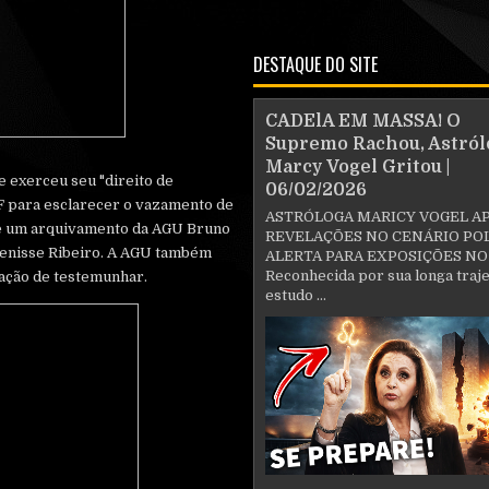
DESTAQUE DO SITE
CADElA EM MASSA! O
Supremo Rachou, Astról
Marcy Vogel Gritou |
e exerceu seu "direito de
06/02/2026
F para esclarecer o vazamento de
ASTRÓLOGA MARICY VOGEL A
 de um arquivamento da AGU Bruno
REVELAÇÕES NO CENÁRIO POL
 Denisse Ribeiro. A AGU também
ALERTA PARA EXPOSIÇÕES NO
Reconhecida por sua longa traje
gação de testemunhar.
estudo ...