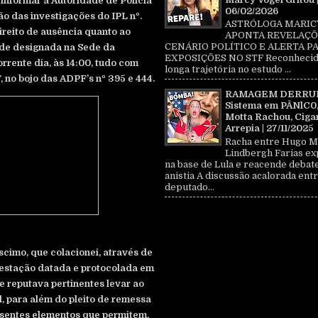
 informar à Autoridade de Polícia
06/02/2026
o das investigações do IPL nº.
ASTRÓLOGA MARIC
ireito de ausência quanto ao
APONTA REVELAÇÕ
CENÁRIO POLÍTICO E ALERTA P
de designada na Sede da
EXPOSIÇÕES NO STF Reconhecid
rrente dia, às 14:00, tudo com
longa trajetória no estudo ...
 no bojo das ADPF’s nº 395 e 444.
RAMAGEM DERRU
Sistema em PÂNlC0
Motta Rachou, Ciga
Arrepia | 27/11/2025
Racha entre Hugo M
Lindbergh Farias ex
na base de Lula e reacende debat
anistia A discussão acalorada entr
deputado...
scimo, que colacionei, através de
estação datada e protocolada em
e reputava pertinentes levar ao
, para além do pleito de remessa
esentes elementos que permitem,