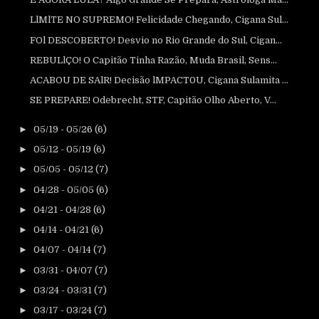
LlMlTE NO SUPREMO! Felicidade Chegando, Cigana Sul...
FOl DESCOBERTO! Desvio no Rio Grande do Sul, Cigan...
REBULlÇO! O Capitão Tinha Razão, Muda Brasil, Sens...
ACABOU DE SAlR! Decisão lMPACT0U, Cigana Sulamita ...
SE PREPARE! Odebrecht, STF, Capitão Olho Aberto, V...
►
05/19 - 05/26
(6)
►
05/12 - 05/19
(6)
►
05/05 - 05/12
(7)
►
04/28 - 05/05
(6)
►
04/21 - 04/28
(6)
►
04/14 - 04/21
(6)
►
04/07 - 04/14
(7)
►
03/31 - 04/07
(7)
►
03/24 - 03/31
(7)
►
03/17 - 03/24
(7)