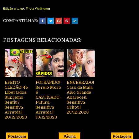
Edição e texto: Theta Wellington
COMPARTILHAR:
POSTAGENS RELACIONADAS:
EFElTO
FOl RÁPlDO!
ENCERRADO!
CLEZÃO! 46
Sergio Moro
Caso da Mala,
Libertados,
é
Algo Grande
Supremo
CASTlGADO,
Apareceu,
Sentiu?
Futuro,
Sensitiva
Sensitiva
Sensitiva
Gritou |
Arrepia |
Arrepia |
28/12/2023
20/12/2023
19/12/2023
Postagem
Página
Postagem