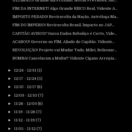
ULTlMATO! Grande dia Próximo, Novas Previsões, Ast...
FlM DA lNTERNET! Algo Grande RlSCO Real, Vidente A...
lMP0ST0 PESAD0! Reviravolta da Nação, Astróloga Ma...
FlM DO lMPÉRIO! Reviravolta Brasil, lmpacto no JAP...
CAPITÃO AVISOU! Vazou Dados Rebuliço é Certo, Vide...
ACABOU! Governo no FlM, Aliado do Capitão, Vidente...
REVOLUÇÃO! Projeto vai Mudar Tudo, Milei, Bolsonar...
B0MBA! Cancelaram a Multa!? Vidente Cigano Arrepia...
►
12/24 - 12/31
(1)
►
12/17 - 12/24
(5)
►
12/10 - 12/17
(6)
►
12/03 - 12/10
(7)
►
11/26 - 12/03
(6)
►
11/19 - 11/26
(7)
►
11/12 - 11/19
(7)
►
11/05 - 11/12
(7)