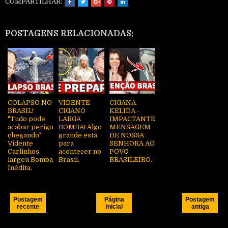
COMPARTILHAR:
POSTAGENS RELACIONADAS:
COLAPSO NO
VIDENTE
CIGANA
BRASIL!
CIGANO
KELIDA -
"Tudo pode
LARGA
IMPACTANTE
acabar perigo
BOMBA! Algo
MENSAGEM
chegando"
grande está
DE NOSSA
Vidente
para
SENHORA AO
Carlinhos
acontecer no
POVO
largou Bomba
Brasil.
BRASILEIRO.
Inédita.
Postagem
Página
Postagem
recente
inicial
antiga