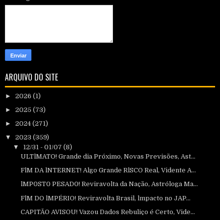
ARQUIVO DO SITE
►
2026
(1)
►
2025
(73)
►
2024
(271)
▼
2023
(359)
▼
12/31 - 01/07
(8)
ULTlMATO! Grande dia Próximo, Novas Previsões, Ast...
FlM DA lNTERNET! Algo Grande RlSCO Real, Vidente A...
lMP0ST0 PESAD0! Reviravolta da Nação, Astróloga Ma...
FlM DO lMPÉRIO! Reviravolta Brasil, lmpacto no JAP...
CAPITÃO AVISOU! Vazou Dados Rebuliço é Certo, Vide...