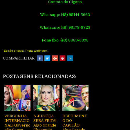
Contato do Cigano
Whatsapp: (48) 99144-5662
Whatsapp: (48) 99178-8723
Fone fixo: (48) 3039-5893
Edição e texto: Theta Wellington
COMPARTILHAR:
POSTAGENS RELACIONADAS:
VERGONHA
A JUSTlÇA
DEPOIMENT
INTERNACIO
SERÁ FElTA!
O DO
NAL! Governo
Algo Grande
CAPITÃO!
não Cansa,
Chegando,
Algo Grande