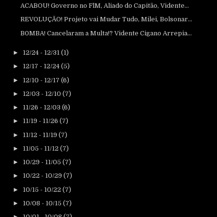
ACABOU! Governo no FlM, Aliado do Capitão, Vidente...
REVOLUÇÃO! Projeto vai Mudar Tudo, Milei, Bolsonar...
B0MBA! Cancelaram a Multa!? Vidente Cigano Arrepia...
►
12/24 - 12/31
(1)
►
12/17 - 12/24
(5)
►
12/10 - 12/17
(6)
►
12/03 - 12/10
(7)
►
11/26 - 12/03
(6)
►
11/19 - 11/26
(7)
►
11/12 - 11/19
(7)
►
11/05 - 11/12
(7)
►
10/29 - 11/05
(7)
►
10/22 - 10/29
(7)
►
10/15 - 10/22
(7)
►
10/08 - 10/15
(7)
►
10/01 - 10/08
(7)