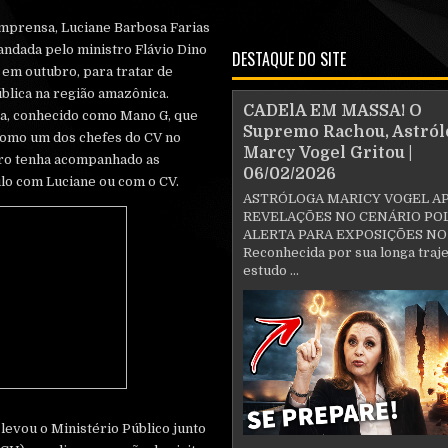
mprensa, Luciane Barbosa Farias
ndada pelo ministro Flávio Dino
DESTAQUE DO SITE
 em outubro, para tratar de
blica na região amazônica.
CADElA EM MASSA! O
a, conhecido como Mano G, que
Supremo Rachou, Astról
como um dos chefes do CV no
Marcy Vogel Gritou |
ro tenha acompanhado as
06/02/2026
lo com Luciane ou com o CV.
ASTRÓLOGA MARICY VOGEL A
REVELAÇÕES NO CENÁRIO POL
ALERTA PARA EXPOSIÇÕES NO
Reconhecida por sua longa traje
estudo ...
levou o Ministério Público junto