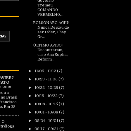
Governo
Tremeu,
C0MAND0
VERMELH0,...
BOLSONARO AGIU!
Nunca Deixou de
ser Líder, Chay
RIAS
Gr...
ÚLTIMO AVISO!
Encontraram,
caso Ana Sophia,
Reform...
►
11/05 - 11/12
(7)
AVIER?
►
10/29 - 11/05
(7)
TATO
2019.
►
10/22 - 10/29
(7)
cou a
►
10/15 - 10/22
(7)
 no Brasil
Francisco
►
10/08 - 10/15
(7)
o. Em 28
►
10/01 - 10/08
(7)
►
09/24 - 10/01
(7)
 O
tróloga
►
09/17 - 09/24
(7)
|