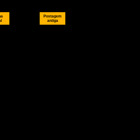
na
Postagem
al
antiga