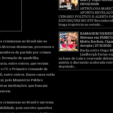
06/02/2026
ASTRÓLOGA MARIC
APONTA REVELAÇÕ
CENÁRIO POLÍTICO E ALERTA P
EXPOSIÇÕES NO STF Reconhecid
longa trajetória no estudo ...
RAMAGEM DERRU
Sistema em PÂNlC0
s criminosas no Brasil não se
Motta Rachou, Ciga
Arrepia | 27/11/2025
Há diversas denúncias, processos e
Racha entre Hugo M
 membros do partido por crimes
Lindbergh Farias ex
, formação de quadrilha,
na base de Lula e reacende debat
anistia A discussão acalorada entr
ência, entre outros, que teriam
deputado...
 o CV, o Primeiro Comando da
N), entre outros. Esses casos estão
al, pelo Ministério Público
utras instituições, que buscam
nsáveis.
es criminosas no Brasil é um tema
abilidade, pois envolve questões