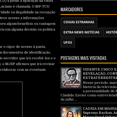
CU) a pedir a apuração da visita
o Luciane é chamada. O MP-TCU
MARCADORES
idade ou ilegalidade na recepção
 teve acesso a informações
COISAS ESTRANHAS
cebeu algum benefício ou vantagem
eriu em alguma decisão ou política
EXTRA NEWS NOTÍCIAS
HISTÓ
UFOS
 o rigor de acesso à pasta,
m documentos de identificação,
POSTAGENS MAIS VISITADAS
o servidor que irá recebê-los e o
o, o MJSP afirmou que irá revisar
VIDENTE CHICO X
 colaborar com as eventuais
REVELAÇÃO, CON
EXTRATERRESTRE 
Nesse período, mar
história da televisão
a personalidade de 
Cândido Xavier como entrevistad
de julho ...
CADElA EM MASSA!
Supremo Rachou, As
Marcy Vogel Gritou 