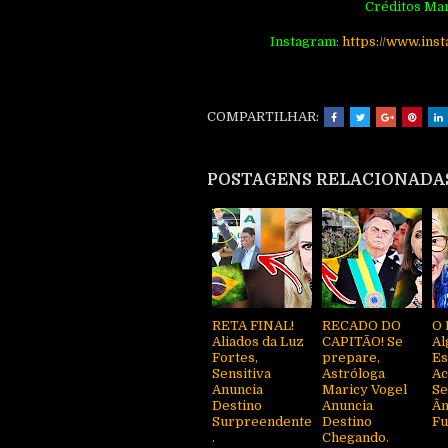
Créditos Mar
Instagram:
http
s://www.ins
COMPARTILHAR:
POSTAGENS RELACIONADA
RETA FINAL!
RECADO DO
O 
Aliados da Luz
CAPITÃO! Se
Al
Fortes,
prepare,
Es
Sensitiva
Astróloga
Ac
Anuncia
Maricy Vogel
Se
Destino
Anuncia
Ân
Surpreendente
Destino
Fu
.
Chegando.