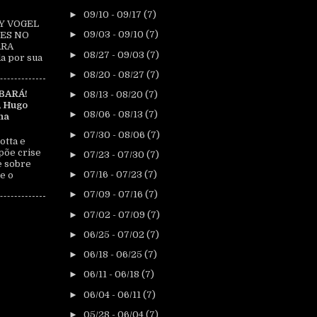
►
09/10 - 09/17
(7)
Y VOGEL
►
09/03 - 09/10
(7)
ES NO
ARA
►
08/27 - 09/03
(7)
a por sua
►
08/20 - 08/27
(7)
BARÁ!
►
08/13 - 08/20
(7)
, Hugo
►
08/06 - 08/13
(7)
na
►
07/30 - 08/06
(7)
otta e
põe crise
►
07/23 - 07/30
(7)
e sobre
►
07/16 - 07/23
(7)
e o
►
07/09 - 07/16
(7)
►
07/02 - 07/09
(7)
►
06/25 - 07/02
(7)
►
06/18 - 06/25
(7)
►
06/11 - 06/18
(7)
►
06/04 - 06/11
(7)
►
05/28 - 06/04
(7)