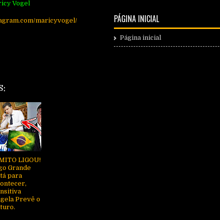
icy Vogel
PÁGINA INICIAL
tagram.com/maricyvogel/
Página inicial
S:
MITO LIGOU!
go Grande
tá para
ontecer,
nsitiva
gela Prevê o
turo.