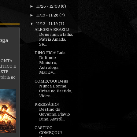
►
11/26 - 12/03
(6)
►
11/19 - 11/26
(7)
▼
11/12 - 11/19
(7)
ALEGRIA BRASIL!
Deus nunca falha,
Pátria Amada,
oga
Se...
DlNO FlCA! Lula
Defende
PONTA
Ministro,
ÍTICO E
Astróloga
 STF
Maricy...
tória no
COMEÇOU! Deus
Nunca Dorme,
Crise no Partido,
Viden...
PRESSÁGIO!
Destino do
Governo, Flávio
Dino, Astról...
CASTIGO
COMEÇOU!