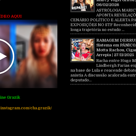
06/02/2026
ASTRÓLOGA MARIC
APONTA REVELAÇÕ
ÍDEO AQUI
CENÁRIO POLÍTICO E ALERTA P
EXPOSIÇÕES NO STF Reconhecid
longa trajetória no estudo ...
RAMAGEM DERRU
Sistema em PÂNlC0
Motta Rachou, Ciga
Arrepia | 27/11/2025
Racha entre Hugo M
Lindbergh Farias ex
na base de Lula e reacende debat
anistia A discussão acalorada entr
deputado...
ine Grazik
.instagram.com/cha.grazik/