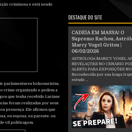
cção criminosa e está sendo
DESTAQUE DO SITE
CADElA EM MASSA! O
Supremo Rachou, Astról
Marcy Vogel Gritou |
06/02/2026
ASTRÓLOGA MARICY VOGEL A
REVELAÇÕES NO CENÁRIO POL
ALERTA PARA EXPOSIÇÕES NO
Reconhecida por sua longa traje
estudo ...
de parlamentares bolsonaristas,
 o crime organizado e pedem a
egou que tenha recebido Luciane
ncias foram realizadas por seus
 ou presença. Ele afirmou que
sa, ou esposa, ou parente, ou
de vil politicagem.