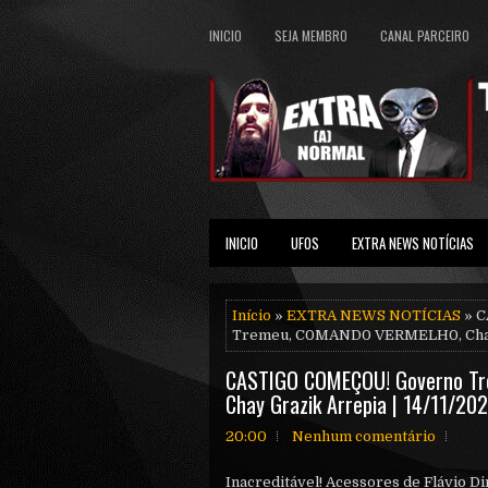
INICIO
SEJA MEMBRO
CANAL PARCEIRO
INICIO
UFOS
EXTRA NEWS NOTÍCIAS
Início
»
EXTRA NEWS NOTÍCIAS
» C
Tremeu, C0MAND0 VERMELH0, Chay G
CASTIGO COMEÇOU! Governo T
Chay Grazik Arrepia | 14/11/20
20:00
Nenhum comentário
Inacreditável! Acessores de Flávio Din