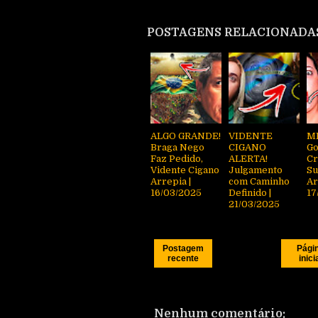
POSTAGENS RELACIONADA
ALGO GRANDE!
VIDENTE
M
Braga Nego
CIGANO
Go
Faz Pedido,
ALERTA!
Cr
Vidente Cigano
Julgamento
Su
Arrepia |
com Caminho
Ar
16/03/2025
Definido |
17
21/03/2025
Postagem
Pági
recente
inici
Nenhum comentário: