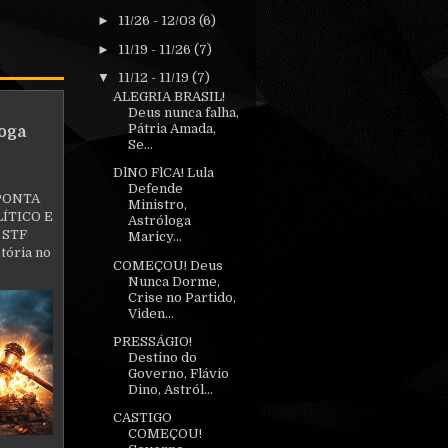
►
11/26 - 12/03
(6)
►
11/19 - 11/26
(7)
▼
11/12 - 11/19
(7)
ALEGRIA BRASIL!
Deus nunca falha,
Pátria Amada,
oga
Se...
DlNO FlCA! Lula
Defende
PONTA
Ministro,
ÍTICO E
Astróloga
 STF
Maricy...
tória no
COMEÇOU! Deus
Nunca Dorme,
Crise no Partido,
Viden...
PRESSÁGIO!
Destino do
Governo, Flávio
Dino, Astról...
CASTIGO
COMEÇOU!