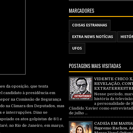
MARCADORES
COISAS ESTRANHAS
EXTRA NEWS NOTÍCIAS
HISTÓ
UFOS
POSTAGENS MAIS VISITADAS
VIDENTE CHICO X
REVELAÇÃO, CON
es da oposição, que tenta
EXTRATERRESTRE 
l candidato à presidência em
Nesse período, mar
história da televisão
 depor na Comissão de Segurança
a personalidade de 
ado na Câmara dos Deputados, mas
Cândido Xavier como entrevistad
 e interrupções. Dino se
de julho ...
poiado os atos golpistas de 8/1 e
CADElA EM MASSA!
Maré, no Rio de Janeiro, em março,
Supremo Rachou, As
.
Marcy Vogel Gritou 