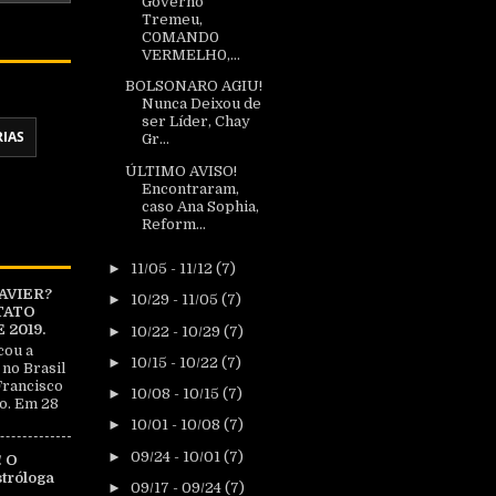
Governo
Tremeu,
C0MAND0
VERMELH0,...
BOLSONARO AGIU!
Nunca Deixou de
ser Líder, Chay
RIAS
Gr...
ÚLTIMO AVISO!
Encontraram,
caso Ana Sophia,
Reform...
►
11/05 - 11/12
(7)
AVIER?
►
10/29 - 11/05
(7)
TATO
2019.
►
10/22 - 10/29
(7)
cou a
►
10/15 - 10/22
(7)
 no Brasil
Francisco
►
10/08 - 10/15
(7)
o. Em 28
►
10/01 - 10/08
(7)
►
09/24 - 10/01
(7)
 O
tróloga
►
09/17 - 09/24
(7)
|