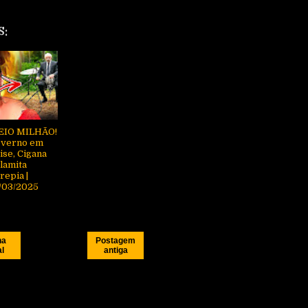
S:
EIO MILHÃO!
verno em
ise, Cigana
lamita
repia |
/03/2025
na
Postagem
al
antiga