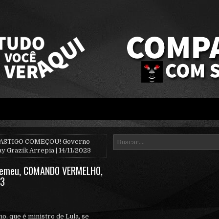
ASTIGO COMEÇOU! Governo
razik Arrepia | 14/11/2023
remeu, C0MAND0 VERMELH0,
23
o, que é ministro de Lula, se