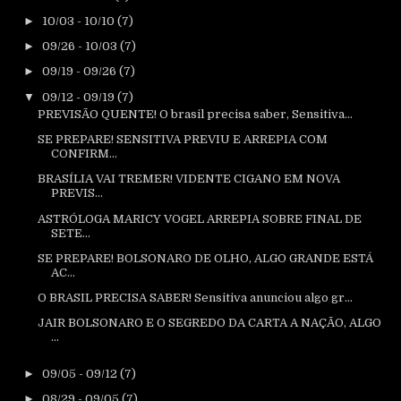
►
10/03 - 10/10
(7)
►
09/26 - 10/03
(7)
►
09/19 - 09/26
(7)
▼
09/12 - 09/19
(7)
PREVISÃO QUENTE! O brasil precisa saber, Sensitiva...
SE PREPARE! SENSITIVA PREVIU E ARREPIA COM
CONFIRM...
BRASÍLIA VAI TREMER! VIDENTE CIGANO EM NOVA
PREVIS...
ASTRÓLOGA MARICY VOGEL ARREPIA SOBRE FINAL DE
SETE...
SE PREPARE! BOLSONARO DE OLHO, ALGO GRANDE ESTÁ
AC...
O BRASIL PRECISA SABER! Sensitiva anunciou algo gr...
JAIR BOLSONARO E O SEGREDO DA CARTA A NAÇÃO, ALGO
...
►
09/05 - 09/12
(7)
►
08/29 - 09/05
(7)