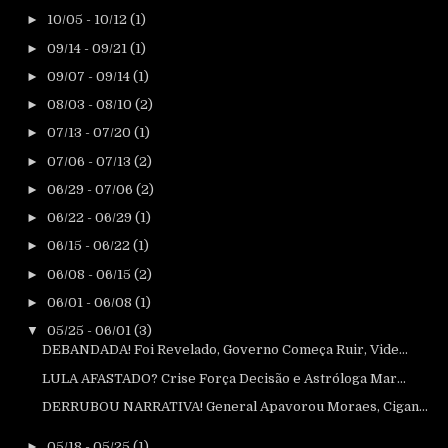
►
10/05 - 10/12
(1)
►
09/14 - 09/21
(1)
►
09/07 - 09/14
(1)
►
08/03 - 08/10
(2)
►
07/13 - 07/20
(1)
►
07/06 - 07/13
(2)
►
06/29 - 07/06
(2)
►
06/22 - 06/29
(1)
►
06/15 - 06/22
(1)
►
06/08 - 06/15
(2)
►
06/01 - 06/08
(1)
▼
05/25 - 06/01
(3)
DEBANDADA! Foi Revelado, Governo Começa Ruir, Vide...
LULA AFASTADO? Crise Força Decisão e Astróloga Mar...
DERRUBOU NARRATIVA! General Apavorou Moraes, Cigan...
►
05/18 - 05/25
(1)