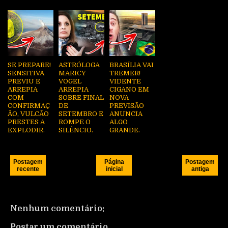
SE PREPARE!
ASTRÓLOGA
BRASÍLIA VAI
SENSITIVA
MARICY
TREMER!
PREVIU E
VOGEL
VIDENTE
ARREPIA
ARREPIA
CIGANO EM
COM
SOBRE FINAL
NOVA
CONFIRMAÇ
DE
PREVISÃO
ÃO, VULCÃO
SETEMBRO E
ANUNCIA
PRESTES A
ROMPE O
ALGO
EXPLODIR.
SILÊNCIO.
GRANDE.
Postagem
Página
Postagem
recente
inicial
antiga
Nenhum comentário:
Postar um comentário