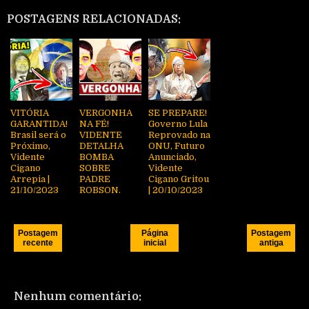
POSTAGENS RELACIONADAS:
VITÓRIA
VERGONHA
SE PREPARE!
GARANTIDA!
NA FÉ!
Governo Lula
Brasil será o
VIDENTE
Reprovado na
Próximo,
DETALHA
ONU, Futuro
Vidente
BOMBA
Anunciado,
Cigano
SOBRE
Vidente
Arrepia |
PADRE
Cigano Gritou
21/10/2023
ROBSON.
| 20/10/2023
Postagem
Página
Postagem
recente
inicial
antiga
Nenhum comentário: