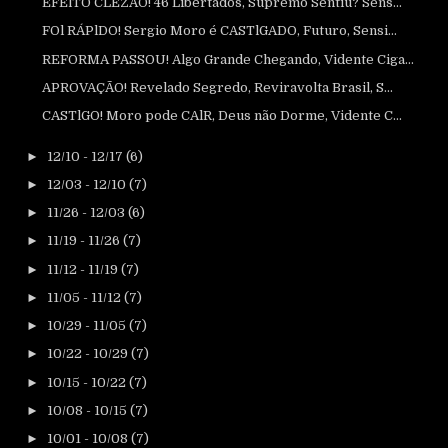
EFElTO CLEZÃO! 46 Libertados, Supremo Sentiu? Sens...
FOl RÁPlDO! Sergio Moro é CASTlGADO, Futuro, Sensi...
REFORMA PASSOU! Algo Grande Chegando, Vidente Ciga...
APROVAÇÃO! Revelado Segredo, Reviravolta Brasil, S...
CASTlGO! Moro pode CAlR, Deus não Dorme, Vidente C...
►
12/10 - 12/17
(6)
►
12/03 - 12/10
(7)
►
11/26 - 12/03
(6)
►
11/19 - 11/26
(7)
►
11/12 - 11/19
(7)
►
11/05 - 11/12
(7)
►
10/29 - 11/05
(7)
►
10/22 - 10/29
(7)
►
10/15 - 10/22
(7)
►
10/08 - 10/15
(7)
►
10/01 - 10/08
(7)