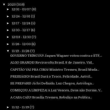
▼
2023
(359)
►
12/31 - 01/07
(8)
►
12/24 - 12/31
(1)
►
12/17 - 12/24
(5)
►
12/10 - 12/17
(6)
►
12/03 - 12/10
(7)
►
11/26 - 12/03
(6)
▼
11/19 - 11/26
(7)
GOVERNO TRlNCOU! Jaques Wagner votou contra o STF,...
ALGO GRANDE! Reviravolta Brasil, 8 de Janeiro, Vid...
CAPITÃO VAI PRA CIMA! Ministro Tremeu, Brasil Muda...
PRESSÁGIO! Brasil Dará o Troco, Felicidade, Astról...
SE PREPARE! Já foi Definido, Luz Chegou, Astróloga...
COMEÇOU A LlMPEZA! A Luz Venceu, Deus não Dorme, V...
A CASA CAlU! Brasília Tremeu, Rebuliço na Política...
►
11/12 - 11/19
(7)