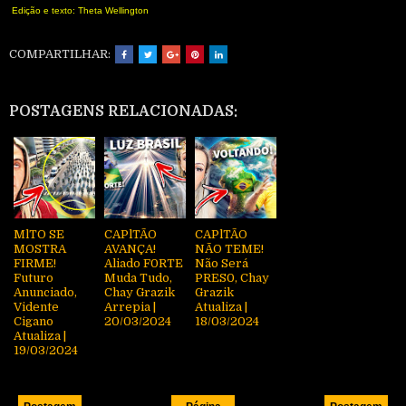
Edição e texto: Theta Wellington
COMPARTILHAR:
POSTAGENS RELACIONADAS:
MlTO SE
CAPlTÃO
CAPlTÃO
MOSTRA
AVANÇA!
NÃO TEME!
FIRME!
Aliado F0RTE
Não Será
Futuro
Muda Tudo,
PRES0, Chay
Anunciado,
Chay Grazik
Grazik
Vidente
Arrepia |
Atualiza |
Cigano
20/03/2024
18/03/2024
Atualiza |
19/03/2024