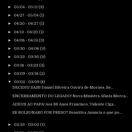
►
05/04 - 05/11
(3)
►
04/27 - 05/04
(1)
►
04/20 - 04/27
(1)
►
04/13 - 04/20
(1)
►
04/06 - 04/13
(3)
►
03/30 - 04/06
(3)
►
03/23 - 03/30
(3)
►
03/16 - 03/23
(3)
►
03/09 - 03/16
(2)
▼
03/02 - 03/09
(4)
DECIDIU SAIR! Daniel Silveira Ouvirá de Moraes, Se...
ENCERRAMENTO DO LEGADO! Nova Ministra Afasta Merca...
ADEUS AO PAPA! Aos 88 Anos Francisco, Vidente Ciga...
SE BOLSONARO FOR PRESO? Sensitiva Anuncia o que po...
►
02/23 - 03/02
(1)