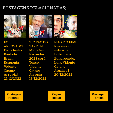
POSTAGENS RELACIONADAS:
FOI
TIC TAC DO
NÃO É O FIM!
APROVADO!
TAPETE!
Presságio
Deus tenha
Mídia Vai
sobre Jair
Piedade,
Esconder,
Bolsonaro
Brasil
2023 será
Surpreende,
Esquenta,
Tenso,
Lula, Vidente
Vidente
Vidente
Cigano
Cigano
Cigano
Atualiza |
Arrepia |
Arrepia |
20/12/2022
21/12/2022
19/12/2022
Postagem
Página
Postagem
recente
inicial
antiga