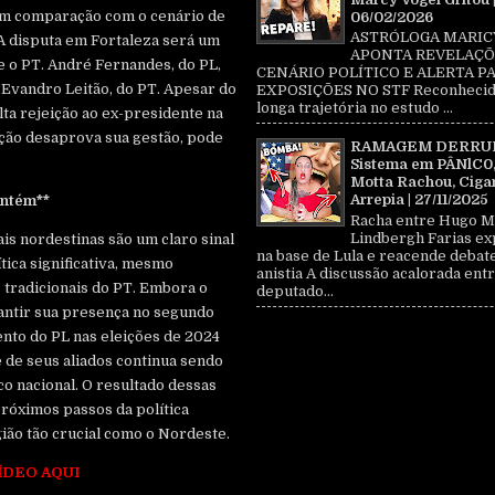
em comparação com o cenário de
06/02/2026
ASTRÓLOGA MARIC
A disputa em Fortaleza será um
APONTA REVELAÇÕ
e o PT. André Fernandes, do PL,
CENÁRIO POLÍTICO E ALERTA P
Evandro Leitão, do PT. Apesar do
EXPOSIÇÕES NO STF Reconhecid
longa trajetória no estudo ...
lta rejeição ao ex-presidente na
ação desaprova sua gestão, pode
RAMAGEM DERRU
Sistema em PÂNlC0
Motta Rachou, Ciga
Arrepia | 27/11/2025
antém**
Racha entre Hugo M
Lindbergh Farias ex
ais nordestinas são um claro sinal
na base de Lula e reacende debat
tica significativa, mesmo
anistia A discussão acalorada entr
 tradicionais do PT. Embora o
deputado...
antir sua presença no segundo
nto do PL nas eleições de 2024
e de seus aliados continua sendo
co nacional. O resultado dessas
róximos passos da política
ião tão crucial como o Nordeste.
ÍDEO AQUI