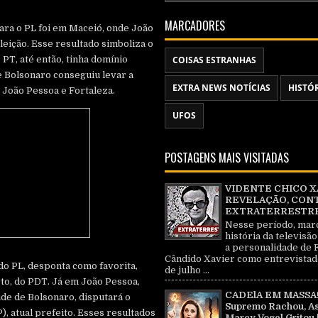
MARCADORES
para o PL foi em Maceió, onde João
leição. Esse resultado simboliza o
PT, até então, tinha domínio
COISAS ESTRANHAS
e Bolsonaro conseguiu levar a
EXTRA NEWS NOTÍCIAS
HISTÓ
 João Pessoa e Fortaleza.
UFOS
POSTAGENS MAIS VISITADAS
VIDENTE CHICO X
REVELAÇÃO, CON
EXTRATERRESTRE 
Nesse período, mar
história da televisão
a personalidade de 
Cândido Xavier como entrevistad
do PL, desponta como favorita,
de julho ...
rto, do PDT. Já em João Pessoa,
CADElA EM MASSA!
de de Bolsonaro, disputará o
Supremo Rachou, As
, atual prefeito. Esses resultados
Marcy Vogel Gritou 