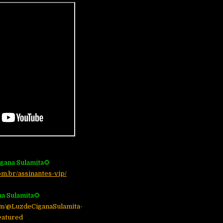
igana Sulamita🌻
om.br/assinantes-vip/
na Sulamita🌻
om/@LuzdeCiganaSulamita-
eatured