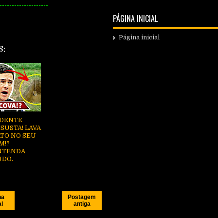
--------------------
PÁGINA INICIAL
Página inicial
S:
IDENTE
SUSTA! LAVA
ATO NO SEU
M!?
NTENDA
UDO.
na
Postagem
al
antiga