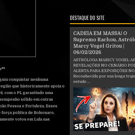
DESTAQUE DO SITE
CADElA EM MASSA! O
Supremo Rachou, Astról
Marcy Vogel Gritou |
06/02/2026
ASTRÓLOGA MARICY VOGEL A
REVELAÇÕES NO CENÁRIO POL
e**
ALERTA PARA EXPOSIÇÕES NO
Reconhecida por sua longa traje
eguiu conquistar nenhuma
estudo ...
região que historicamente apoia o
4, com o PL garantindo uma
esempenho sólido em outras
oão Pessoa e Fortaleza. Esses
força política de Bolsonaro,
amente votou em Lula nas