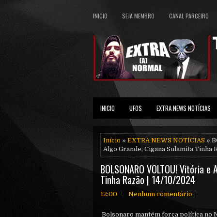
INICIO
SEJA MEMBRO
CANAL PARCEIRO
INICIO
UFOS
EXTRA NEWS NOTÍCIAS
Início
»
EXTRA NEWS NOTÍCIAS
» B
Algo Grande, Cigana Sulamita Tinha R
BOLSONARO VOLTOU! Vitória e A
Tinha Razão | 14/10/2024
12:00
Nenhum comentário
Bolsonaro mantém força política no 