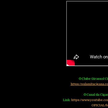
🌻Clube Girassol C
https://sulamitacigana.c
🌻Canal da Ciga
Link:
https://www.youtube.c
OFICIAL/f