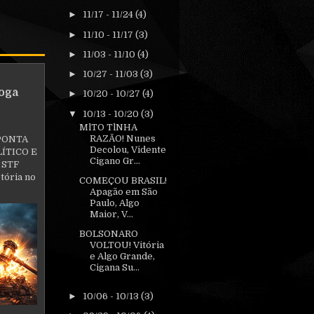
►
11/17 - 11/24
(4)
►
11/10 - 11/17
(3)
►
11/03 - 11/10
(4)
►
10/27 - 11/03
(3)
oga
►
10/20 - 10/27
(4)
▼
10/13 - 10/20
(3)
MlTO TlNHA
RAZÃO! Nunes
PONTA
Decolou, Vidente
ÍTICO E
Cigano Gr...
 STF
tória no
COMEÇOU BRASIL!
Apagão em São
Paulo, Algo
Maior, V...
BOLSONARO
VOLTOU! Vitória
e Algo Grande,
Cigana Su...
►
10/06 - 10/13
(3)