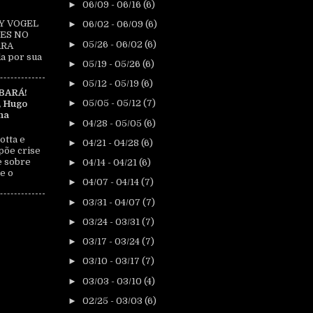
►
06/09 - 06/16
(6)
Y VOGEL
►
06/02 - 06/09
(6)
ES NO
►
05/26 - 06/02
(6)
ARA
a por sua
►
05/19 - 05/26
(6)
►
05/12 - 05/19
(6)
BARÁ!
►
05/05 - 05/12
(7)
, Hugo
na
►
04/28 - 05/05
(6)
otta e
►
04/21 - 04/28
(6)
põe crise
e sobre
►
04/14 - 04/21
(6)
e o
►
04/07 - 04/14
(7)
►
03/31 - 04/07
(7)
►
03/24 - 03/31
(7)
►
03/17 - 03/24
(7)
►
03/10 - 03/17
(7)
►
03/03 - 03/10
(4)
►
02/25 - 03/03
(6)