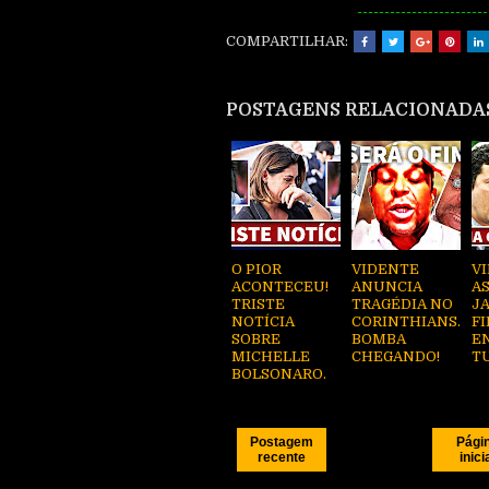
------------------------
COMPARTILHAR:
POSTAGENS RELACIONADA
O PIOR
VIDENTE
V
ACONTECEU!
ANUNCIA
AS
TRISTE
TRAGÉDIA NO
J
NOTÍCIA
CORINTHIANS.
FI
SOBRE
BOMBA
E
MICHELLE
CHEGANDO!
T
BOLSONARO.
Postagem
Pági
recente
inici