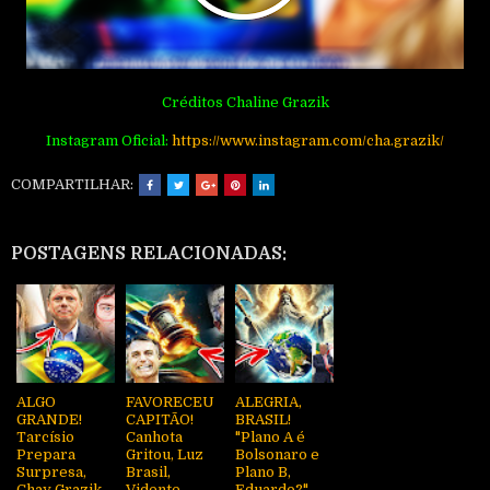
Créditos Chaline Grazik
Instagram Oficial:
https://www.instagram.com/cha.grazik/
COMPARTILHAR:
POSTAGENS RELACIONADAS:
ALGO
FAVORECEU
ALEGRIA,
GRANDE!
CAPITÃO!
BRASIL!
Tarcísio
Canhota
"Plano A é
Prepara
Gritou, Luz
Bolsonaro e
Surpresa,
Brasil,
Plano B,
Chay Grazik
Vidente
Eduardo?"