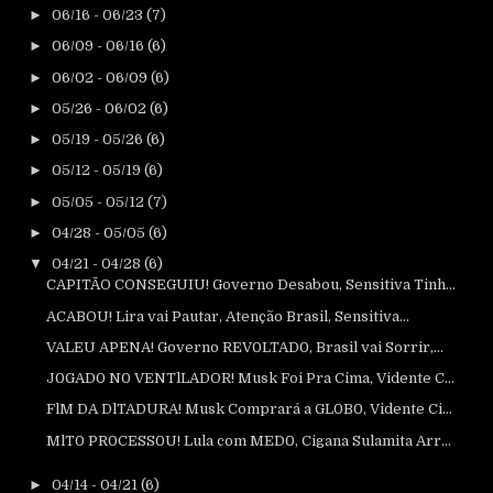
►
06/16 - 06/23
(7)
►
06/09 - 06/16
(6)
►
06/02 - 06/09
(6)
►
05/26 - 06/02
(6)
►
05/19 - 05/26
(6)
►
05/12 - 05/19
(6)
►
05/05 - 05/12
(7)
►
04/28 - 05/05
(6)
▼
04/21 - 04/28
(6)
CAPITÃO CONSEGUIU! Governo Desabou, Sensitiva Tinh...
ACABOU! Lira vai Pautar, Atenção Brasil, Sensitiva...
VALEU APENA! Governo REV0LTAD0, Brasil vai Sorrir,...
J0GAD0 N0 VENTlLADOR! Musk Foi Pra Cima, Vidente C...
FlM DA DlTADURA! Musk Comprará a GL0B0, Vidente Ci...
MlT0 PR0CESS0U! Lula com MED0, Cigana Sulamita Arr...
►
04/14 - 04/21
(6)