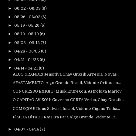
►
06/02 - 06/09
(6)
►
05/26 - 06/02
(6)
►
05/19 - 05/26
(6)
►
05/12 - 05/19
(6)
►
05/05 - 05/12
(7)
►
04/28 - 05/05
(6)
►
04/21 - 04/28
(6)
▼
04/14 - 04/21
(6)
ALGO GRANDE! Sensitiva Chay Grazik Arrepia, Novas ...
AFASTAMENTO! Algo Grande Brasil, Vidente Gritou no...
CONGRESSO EXIGIU! Musk Entregou, Astróloga Maricy ...
O CAPlTÃO AVlSOU! Governo C0RTA Verba, Chay Grazik...
COMEÇOU! Deus Salvará Israel, Vidente Cigano Tinha...
FlM DA DlTADURA! Lira Fará Algo Grande, Vidente Ci...
►
04/07 - 04/14
(7)