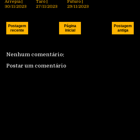
Arrepia |
Tarô |
Futuro |
30/11/2023
27/11/2023
29/11/2023
Postagem
Página
Postagem
recente
inicial
antiga
Nenhum comentário:
Postar um comentário