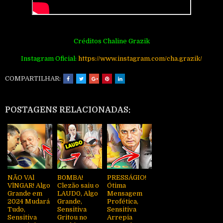
Créditos Chaline Grazik
Instagram Oficial:
https://www.instagram.com/cha.grazik/
COMPARTILHAR:
POSTAGENS RELACIONADAS:
NÃO VAl
B0MBA!
PRESSÁGIO!
VlNGAR! Algo
Clezão saiu o
Ótima
Grande em
LAUD0, Algo
Mensagem
2024 Mudará
Grande,
Profética,
Tudo,
Sensitiva
Sensitiva
Sensitiva
Gritou no
Arrepia