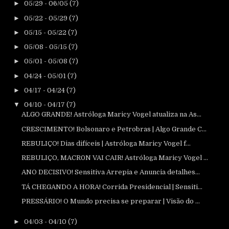
►
05/29 - 06/05
(7)
►
05/22 - 05/29
(7)
►
05/15 - 05/22
(7)
►
05/08 - 05/15
(7)
►
05/01 - 05/08
(7)
►
04/24 - 05/01
(7)
►
04/17 - 04/24
(7)
▼
04/10 - 04/17
(7)
ALGO GRANDE! Astróloga Maricy Vogel atualiza na As...
CRESCIMENTO! Bolsonaro e Petrobras | Algo Grande C...
REBULIÇO! Dias difíceis | Astróloga Maricy Vogel f...
REBULIÇO, MACR0N VAI CAIR! Astróloga Maricy Vogel ...
ANO DECISIVO! Sensitiva Arrepia e Anuncia detalhes...
TÁ CHEGANDO A HORA! Corrida Presidencial | Sensiti...
PRESSÁRIO! O Mundo precisa se preparar | Visão do ...
►
04/03 - 04/10
(7)