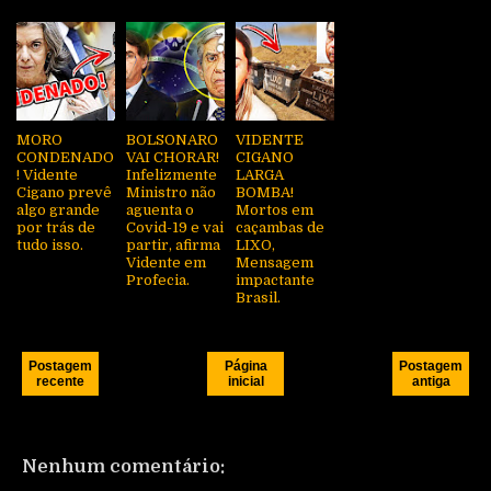
MORO
BOLSONARO
VIDENTE
CONDENADO
VAI CHORAR!
CIGANO
! Vidente
Infelizmente
LARGA
Cigano prevê
Ministro não
BOMBA!
algo grande
aguenta o
Mortos em
por trás de
Covid-19 e vai
caçambas de
tudo isso.
partir, afirma
LIXO,
Vidente em
Mensagem
Profecia.
impactante
Brasil.
Postagem
Página
Postagem
recente
inicial
antiga
Nenhum comentário: