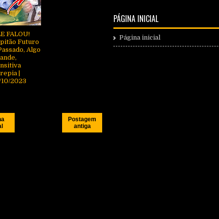
PÁGINA INICIAL
E FALOU!
Página inicial
pitão Futuro
Passado, Algo
ande,
nsitiva
repia |
/10/2023
na
Postagem
al
antiga