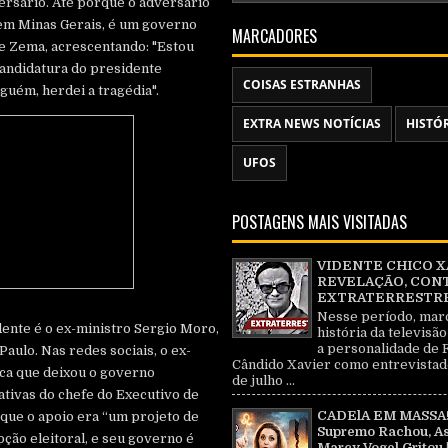
ersário. Até porque o adversário
em Minas Gerais, é um governo
MARCADORES
se Zema, acrescentando: "Estou
candidatura do presidente
COISAS ESTRANHAS
guém, herdei a tragédia".
EXTRA NEWS NOTÍCIAS
HISTÓ
UFOS
POSTAGENS MAIS VISITADAS
VIDENTE CHICO X
REVELAÇÃO, CON
EXTRATERRESTRE 
Nesse período, mar
dente é o ex-ministro Sergio Moro,
história da televisão
a personalidade de 
Paulo. Nas redes sociais, o ex-
Cândido Xavier como entrevistad
ica que deixou o governo
de julho ...
tivas do chefe do Executivo de
CADElA EM MASSA!
o que o apoio era “um projeto de
Supremo Rachou, As
pção eleitoral, e seu governo é
Marcy Vogel Gritou 