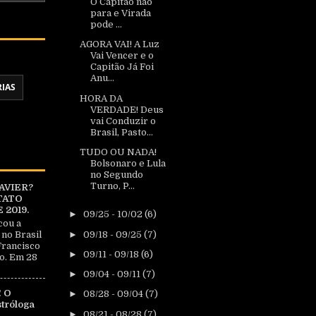
O Capitão não
para e Virada
pode ...
AGORA VAI! A Luz
Vai Vencer e o
Capitão Já Foi
Anu...
RIAS
HORA DA
VERDADE! Deus
vai Conduzir o
Brasil, Pasto...
TUDO OU NADA!
Bolsonaro e Lula
no Segundo
Turno, P...
AVIER?
TATO
2019.
►
09/25 - 10/02
(6)
cou a
►
09/18 - 09/25
(7)
 no Brasil
Francisco
►
09/11 - 09/18
(6)
o. Em 28
►
09/04 - 09/11
(7)
 O
►
08/28 - 09/04
(7)
tróloga
►
08/21 - 08/28
(7)
|