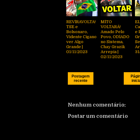
REVlRAVOLTA!
MlTO
EL
TSE e
VOLTARÁ!
Ca
Bolsonaro,
Amado Pelo
e 
Vidente Cigano
Povo, ODlADO
Gr
ver Algo
no Sistema,
Se
Grande |
Chay Grazik
Ar
01/11/2023
Arrepia |
31
02/11/2023
Postagem
Pági
recente
inici
Nenhum comentário:
Postar um comentário