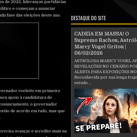
es de 2022, lideranças partidárias
lítico e começam a anunciar
da fase das eleições deste ano.
DESTAQUE DO SITE
CADElA EM MASSA! O
Supremo Rachou, Astról
Marcy Vogel Gritou |
06/02/2026
ASTRÓLOGA MARICY VOGEL A
REVELAÇÕES NO CENÁRIO POL
ALERTA PARA EXPOSIÇÕES NO
Reconhecida por sua longa traje
estudo ...
overnador reeleito em primeiro
seu apoio à candidatura do
pronunciamento, o governador
 estão de acordo em tudo, mas que
o.
recisa avançar e acredito mais na