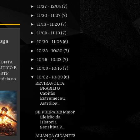
►
11/27 - 12/04
(7)
►
11/20 - 11/27
(7)
►
11/13 - 11/20
(7)
►
11/06 - 11/13
(7)
oga
►
10/30 - 11/06
(6)
►
10/23 - 10/30
(7)
►
10/16 - 10/23
(7)
PONTA
ÍTICO E
►
10/09 - 10/16
(7)
 STF
▼
10/02 - 10/09
(6)
tória no
REVIRAVOLTA
BRASIL! O
Capitão
Estremeceu,
Astrólog...
SE PREPARE! Maior
Eleição da
História,
Sensitiva P...
ALIANÇA GIGANTE!