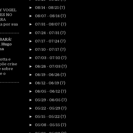
►
08/14 - 08/21
(7)
Y VOGEL
ES NO
►
08/07 - 08/14
(7)
ARA
►
07/31 - 08/07
(7)
a por sua
►
07/24 - 07/31
(7)
BARÁ!
►
07/17 - 07/24
(7)
, Hugo
na
►
07/10 - 07/17
(7)
►
07/03 - 07/10
(7)
otta e
põe crise
►
06/26 - 07/03
(7)
e sobre
e o
►
06/19 - 06/26
(7)
►
06/12 - 06/19
(7)
►
06/05 - 06/12
(7)
►
05/29 - 06/05
(7)
►
05/22 - 05/29
(7)
►
05/15 - 05/22
(7)
►
05/08 - 05/15
(7)