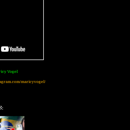
icy Vogel
tagram.com/maricyvogel/
S: