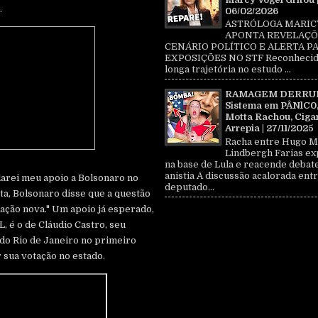
.
06/02/2026
ASTRÓLOGA MARIC
APONTA REVELAÇÕ
CENÁRIO POLÍTICO E ALERTA P
EXPOSIÇÕES NO STF Reconhecid
longa trajetória no estudo ...
RAMAGEM DERRU
Sistema em PÂNlC0
Motta Rachou, Ciga
Arrepia | 27/11/2025
Racha entre Hugo M
Lindbergh Farias ex
na base de Lula e reacende debat
anistia A discussão acalorada entr
larei meu apoio a Bolsonaro no
deputado...
a, Bolsonaro disse que a questão
elação nova." Um apoio já esperado,
, é o de Cláudio Castro, seu
 do Rio de Janeiro no primeiro
 sua votação no estado.