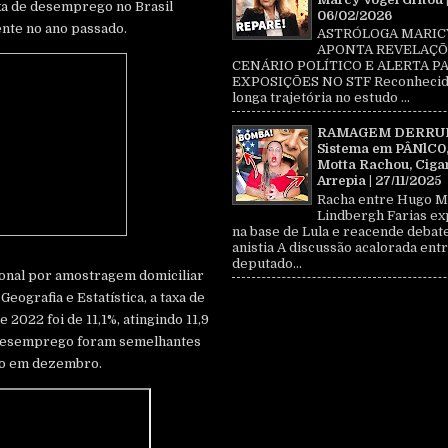
a de desemprego no Brasil
06/02/2026
nte no ano passado.
ASTRÓLOGA MARIC
APONTA REVELAÇÕ
CENÁRIO POLÍTICO E ALERTA P
EXPOSIÇÕES NO STF Reconhecid
longa trajetória no estudo ...
RAMAGEM DERRU
Sistema em PÂNlC0
Motta Rachou, Ciga
Arrepia | 27/11/2025
Racha entre Hugo M
Lindbergh Farias ex
na base de Lula e reacende debat
anistia A discussão acalorada entr
deputado...
ional por amostragem domiciliar
Geografia e Estatística, a taxa de
2022 foi de 11,1%, atingindo 11,9
 desemprego foram semelhantes
do em dezembro.