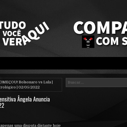
OMEÇOU! Bolsonaro vs Lula |
trológico | 02/05/2022
ensitiva Ângela Anuncia
22
apenas uma disputa distante hoje