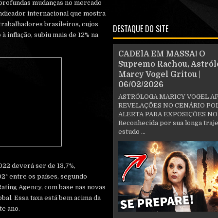
 e profundas mudanças no mercado
ndicador internacional que mostra
trabalhadores brasileiros, cujos
DESTAQUE DO SITE
à inflação, subiu mais de 12% na
CADElA EM MASSA! O
Supremo Rachou, Astról
Marcy Vogel Gritou |
06/02/2026
ASTRÓLOGA MARICY VOGEL A
REVELAÇÕES NO CENÁRIO POL
ALERTA PARA EXPOSIÇÕES NO
Reconhecida por sua longa traje
estudo ...
022 deverá ser de 13,7%,
02ª entre os países, segundo
Rating Agency, com base nas novas
bal. Essa taxa está bem acima da
te ano.