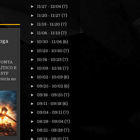
►
11/27 - 12/04
(7)
►
11/20 - 11/27
(7)
►
11/13 - 11/20
(7)
►
11/06 - 11/13
(7)
oga
►
10/30 - 11/06
(6)
►
10/23 - 10/30
(7)
►
10/16 - 10/23
(7)
PONTA
ÍTICO E
►
10/09 - 10/16
(7)
 STF
►
10/02 - 10/09
(6)
tória no
►
09/25 - 10/02
(6)
►
09/18 - 09/25
(7)
►
09/11 - 09/18
(6)
►
09/04 - 09/11
(7)
►
08/28 - 09/04
(7)
►
08/21 - 08/28
(7)
►
08/14 - 08/21
(7)