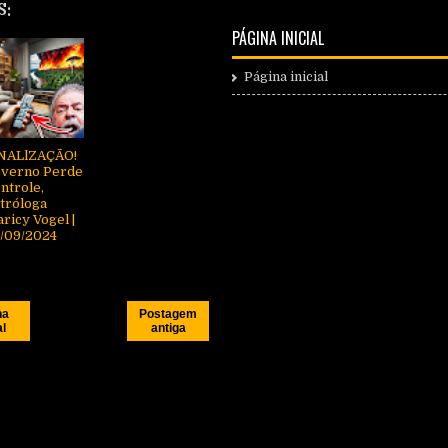
S:
PÁGINA INICIAL
Página inicial
NALlZAÇÃO!
verno Perde
ntrole,
tróloga
ricy Vogel |
/09/2024
na
Postagem
al
antiga