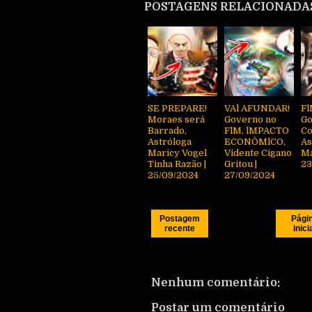
POSTAGENS RELACIONADA
SE PREPARE!
VAl AFUNDAR!
Fl
Moraes será
Governo no
Go
Barrado,
FlM, lMPACTO
Co
Astróloga
ECONÔMlCO,
As
Maricy Vogel
Vidente Cigano
Ma
Tinha Razão |
Gritou |
23
25/09/2024
27/09/2024
Postagem
Pági
recente
inici
Nenhum comentário:
Postar um comentário