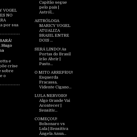
Capitão segue
pelo país |
Y VOGEL
Astról...
ES NO
ARA
ASTRÓLOGA
a por sua
MARICY VOGEL
ATUALIZA
BRASIL ENTRE
DOIS ...
BARÁ!
, Hugo
SERÁ LINDO! As
na
Portas do Brasil
irão Abrir |
otta e
Pasto...
põe crise
e sobre
O MITO ARREPl0U!
e o
Esquerda
Fracassa,
Vidente Cigano...
LULA NERV0S0!
Algo Grande Vai
Acontecer |
Sensitiv...
COMEÇOU!
Bolsonaro vs
Lula | Sensitiva
Ângela Anun...