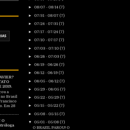
►
08/07 - 08/14
(7)
►
07/31 - 08/07
(7)
►
07/24 - 07/31
(7)
►
07/17 - 07/24
(7)
RIAS
►
07/10 - 07/17
(7)
►
07/03 - 07/10
(7)
►
06/26 - 07/03
(7)
►
06/19 - 06/26
(7)
►
06/12 - 06/19
(7)
AVIER?
►
06/05 - 06/12
(7)
TATO
2019.
►
05/29 - 06/05
(7)
cou a
 no Brasil
►
05/22 - 05/29
(7)
Francisco
►
05/15 - 05/22
(7)
o. Em 28
►
05/08 - 05/15
(7)
 O
▼
05/01 - 05/08
(7)
tróloga
O BRASIL PAROU! O
|