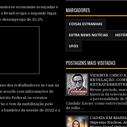
 maiores economias avançadas e
MARCADORES
o Brasil ocupa o segundo lugar,
 de desemprego de 35,2%.
COISAS ESTRANHAS
EXTRA NEWS NOTÍCIAS
HISTÓ
UFOS
POSTAGENS MAIS VISITADAS
VIDENTE CHICO X
REVELAÇÃO, CON
EXTRATERRESTRE 
sso dos trabalhadores às ruas na
Nesse período, mar
De acordo com informações do
história da televisão
strito Federal, os eventos
a personalidade de 
Cândido Xavier como entrevistad
ão o tom da mobilização pelo
de julho ...
 a bandeira da sessão de 2022 e a
CADElA EM MASSA!
Supremo Rachou, As
Marcy Vogel Gritou 