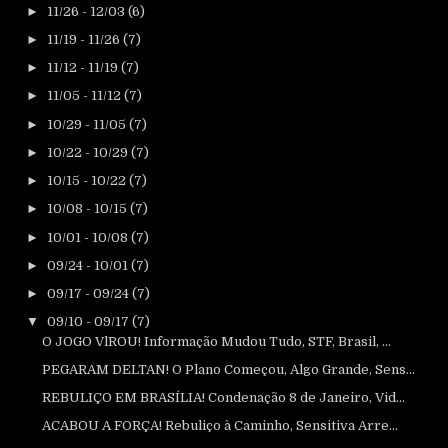
►
11/26 - 12/03
(6)
►
11/19 - 11/26
(7)
►
11/12 - 11/19
(7)
►
11/05 - 11/12
(7)
►
10/29 - 11/05
(7)
►
10/22 - 10/29
(7)
►
10/15 - 10/22
(7)
►
10/08 - 10/15
(7)
►
10/01 - 10/08
(7)
►
09/24 - 10/01
(7)
►
09/17 - 09/24
(7)
▼
09/10 - 09/17
(7)
O JOGO VlROU! Informação Mudou Tudo, STF, Brasil, ...
PEGARAM DELTAN! O Plano Começou, Algo Grande, Sens...
REBULIÇO EM BRASÍLIA! Condenação 8 de Janeiro, Vid...
ACABOU A FORÇA! Rebuliço à Caminho, Sensitiva Arre...