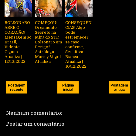
BOLSONARO
COMEÇOU!
C0NSEQUÊN
ABRE O
Orçamento
ClAS! Algo
CORAÇÃO!
Secreto na
pode
Mensagem ao
Mira do STF,
estremecer
Brasil,
Bolsonaro em
se caso
Vidente
Perigo?
confirme,
Cigano
Astróloga
Sensitiva
Atualiza |
Maricy Vogel
Bianca
12/12/2022
Atualiza.
Atualiza |
10/12/2022
Postagem
Página
Postagem
recente
inicial
antiga
Nenhum comentário:
Postar um comentário