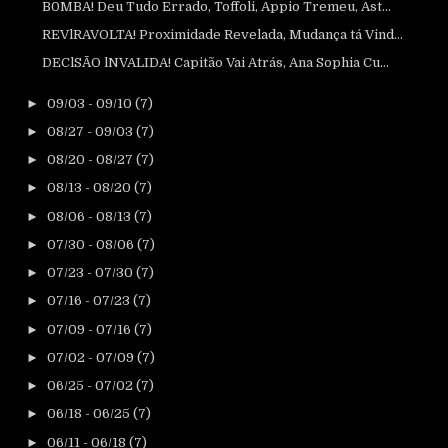
B0MBA! Deu Tudo Errado, Toffoli, Appio Tremeu, Ast...
REVlRAVOLTA! Proximidade Revelada, Mudança tá Vind...
DEClSÃO lNVALIDA! Capitão Vai Atrás, Ana Sophia Cu...
►
09/03 - 09/10
(7)
►
08/27 - 09/03
(7)
►
08/20 - 08/27
(7)
►
08/13 - 08/20
(7)
►
08/06 - 08/13
(7)
►
07/30 - 08/06
(7)
►
07/23 - 07/30
(7)
►
07/16 - 07/23
(7)
►
07/09 - 07/16
(7)
►
07/02 - 07/09
(7)
►
06/25 - 07/02
(7)
►
06/18 - 06/25
(7)
►
06/11 - 06/18
(7)