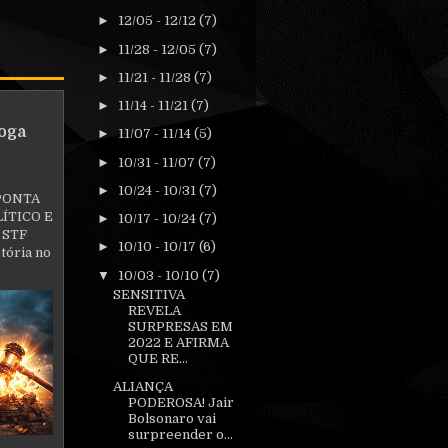
►
12/05 - 12/12
(7)
►
11/28 - 12/05
(7)
►
11/21 - 11/28
(7)
►
11/14 - 11/21
(7)
oga
►
11/07 - 11/14
(5)
►
10/31 - 11/07
(7)
►
10/24 - 10/31
(7)
PONTA
ÍTICO E
►
10/17 - 10/24
(7)
 STF
►
10/10 - 10/17
(6)
tória no
▼
10/03 - 10/10
(7)
SENSITIVA
REVELA
SURPRESAS EM
2022 E AFIRMA
QUE RE...
ALIANÇA
PODEROSA! Jair
Bolsonaro vai
surpreender o...