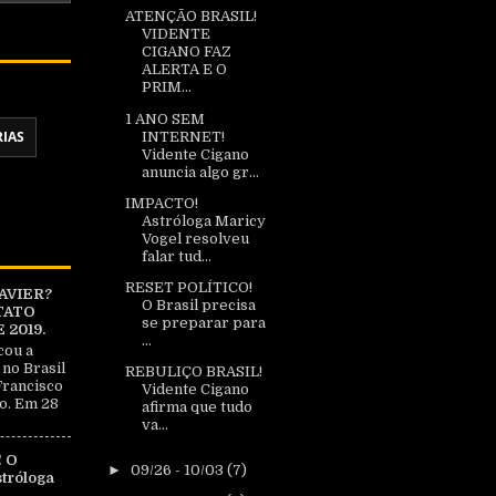
ATENÇÃO BRASIL!
VIDENTE
CIGANO FAZ
ALERTA E O
PRIM...
1 ANO SEM
RIAS
INTERNET!
Vidente Cigano
anuncia algo gr...
IMPACTO!
Astróloga Maricy
Vogel resolveu
falar tud...
RESET POLÍTICO!
AVIER?
O Brasil precisa
TATO
se preparar para
2019.
...
cou a
 no Brasil
REBULIÇO BRASIL!
Francisco
Vidente Cigano
o. Em 28
afirma que tudo
va...
 O
►
09/26 - 10/03
(7)
tróloga
|