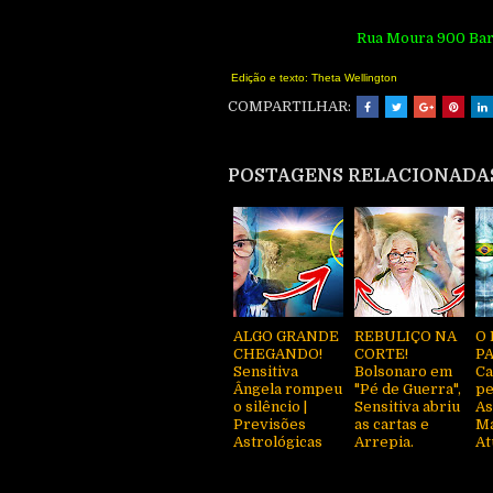
Rua Moura 900 Bar
Edição e texto: Theta Wellington
COMPARTILHAR:
POSTAGENS RELACIONADA
ALGO GRANDE
REBULIÇO NA
O 
CHEGANDO!
CORTE!
PA
Sensitiva
Bolsonaro em
Ca
Ângela rompeu
"Pé de Guerra",
pe
o silêncio |
Sensitiva abriu
As
Previsões
as cartas e
Ma
Astrológicas
Arrepia.
At