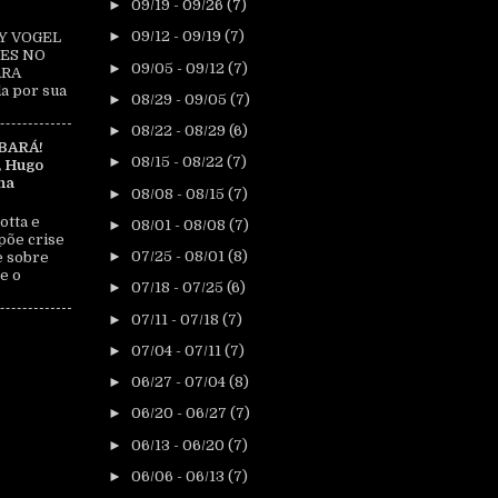
►
09/19 - 09/26
(7)
►
09/12 - 09/19
(7)
Y VOGEL
ES NO
►
09/05 - 09/12
(7)
ARA
a por sua
►
08/29 - 09/05
(7)
►
08/22 - 08/29
(6)
BARÁ!
►
08/15 - 08/22
(7)
, Hugo
na
►
08/08 - 08/15
(7)
otta e
►
08/01 - 08/08
(7)
põe crise
►
07/25 - 08/01
(8)
e sobre
e o
►
07/18 - 07/25
(6)
►
07/11 - 07/18
(7)
►
07/04 - 07/11
(7)
►
06/27 - 07/04
(8)
►
06/20 - 06/27
(7)
►
06/13 - 06/20
(7)
►
06/06 - 06/13
(7)