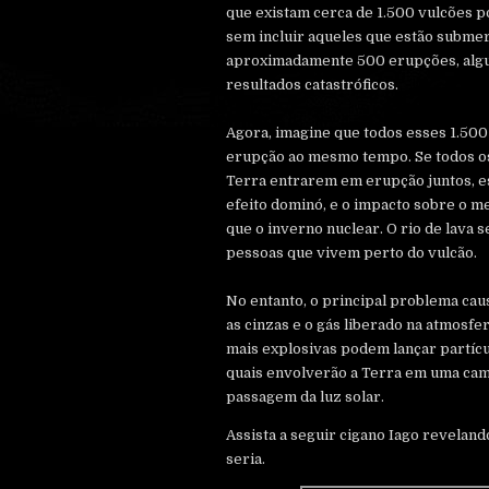
que existam cerca de 1.500 vulcões p
sem incluir aqueles que estão subme
aproximadamente 500 erupções, alg
resultados catastróficos.
Agora, imagine que todos esses 1.50
erupção ao mesmo tempo. Se todos os
Terra entrarem em erupção juntos, e
efeito dominó, e o impacto sobre o m
que o inverno nuclear. O rio de lava 
pessoas que vivem perto do vulcão.
No entanto, o principal problema cau
as cinzas e o gás liberado na atmosfe
mais explosivas podem lançar partícul
quais envolverão a Terra em uma cam
passagem da luz solar.
Assista a seguir cigano Iago revelan
seria.