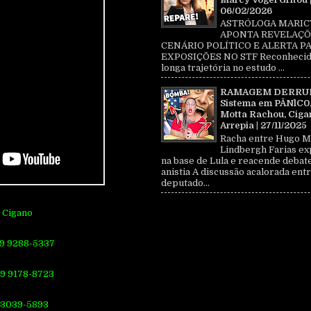
06/02/2026
ASTRÓLOGA MARIC
APONTA REVELAÇÕ
CENÁRIO POLÍTICO E ALERTA P
EXPOSIÇÕES NO STF Reconhecid
longa trajetória no estudo ...
RAMAGEM DERRU
Sistema em PÂNlC0
Motta Rachou, Ciga
Arrepia | 27/11/2025
Racha entre Hugo M
Lindbergh Farias ex
na base de Lula e reacende debat
anistia A discussão acalorada entr
deputado...
 Cigano
 9 9288-5337
 9 9178-8723
) 3039-5893