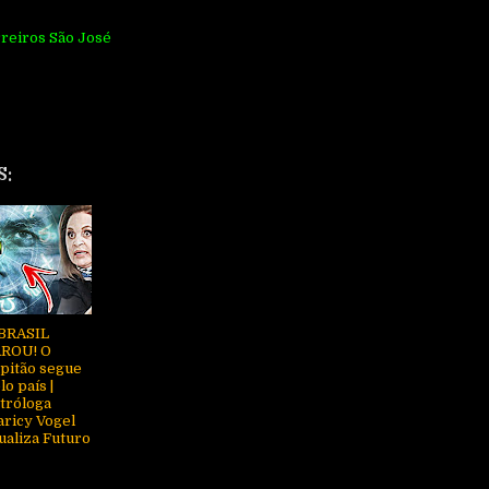
reiros São José
S:
BRASIL
ROU! O
pitão segue
lo país |
tróloga
ricy Vogel
ualiza Futuro