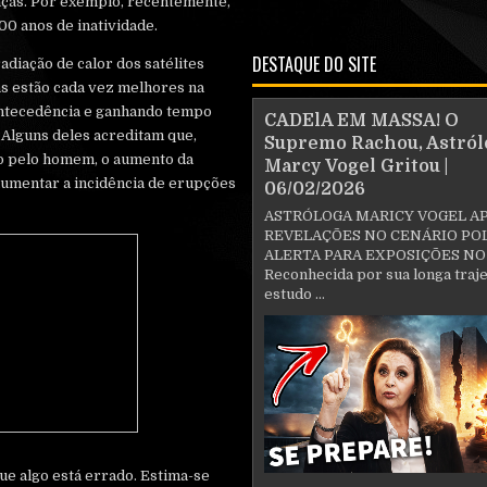
aças. Por exemplo, recentemente,
00 anos de inatividade.
DESTAQUE DO SITE
adiação de calor dos satélites
as estão cada vez melhores na
antecedência e ganhando tempo
CADElA EM MASSA! O
 Alguns deles acreditam que,
Supremo Rachou, Astról
o pelo homem, o aumento da
Marcy Vogel Gritou |
aumentar a incidência de erupções
06/02/2026
ASTRÓLOGA MARICY VOGEL A
REVELAÇÕES NO CENÁRIO POL
ALERTA PARA EXPOSIÇÕES NO
Reconhecida por sua longa traje
estudo ...
ue algo está errado. Estima-se