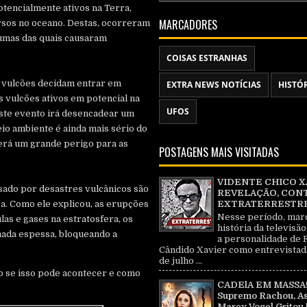
otencialmente ativos na Terra,
MARCADORES
rsos no oceano. Destas, ocorreram
umas das quais causaram
COISAS ESTRANHAS
0 vulcões decidam entrar em
EXTRA NEWS NOTÍCIAS
HISTÓ
 vulcões ativos em potencial na
UFOS
ste evento irá desencadear um
eio ambiente é ainda mais sério do
será um grande perigo para as
POSTAGENS MAIS VISITADAS
VIDENTE CHICO X
sado por desastres vulcânicos são
REVELAÇÃO, CON
ra. Como ele explicou, as erupções
EXTRATERRESTRE 
Nesse período, mar
as e gases na estratosfera, os
história da televisão
ada espessa, bloqueando a
a personalidade de 
Cândido Xavier como entrevistad
de julho ...
do se isso pode acontecer e como
CADElA EM MASSA!
Supremo Rachou, As
Marcy Vogel Gritou 