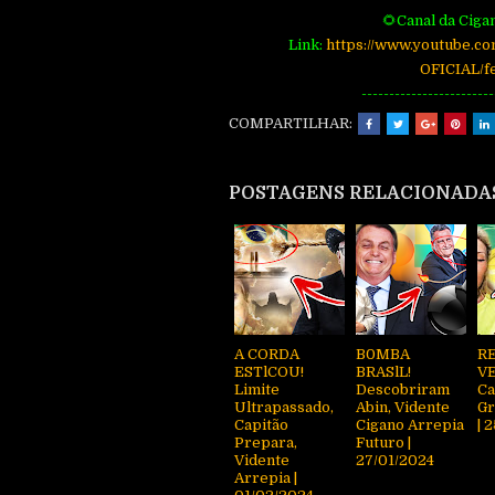
🌻Canal da Ciga
Link:
https://www.youtube.c
OFICIAL/f
------------------------
COMPARTILHAR:
POSTAGENS RELACIONADA
A CORDA
B0MBA
R
ESTlCOU!
BRASlL!
VE
Limite
Descobriram
Ca
Ultrapassado,
Abin, Vidente
Gr
Capitão
Cigano Arrepia
| 
Prepara,
Futuro |
Vidente
27/01/2024
Arrepia |