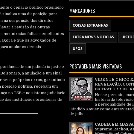
nte o cenário político brasileiro.
MARCADORES
 sinaliza uma disposição para
m na suspensão dos direitos
COISAS ESTRANHAS
 levar à revisão das outras
m encontradas falhas semelhantes
EXTRA NEWS NOTÍCIAS
HISTÓ
va agora é que os advogados de
para anular as demais
UFOS
POSTAGENS MAIS VISITADAS
portância de um judiciário justo e
Bolsonaro, a anulação é um sinal
VIDENTE CHICO X
ir seus próprios erros, garantindo
REVELAÇÃO, CON
 posição política, recebam um
EXTRATERRESTRE 
ança no TSE e no sistema judiciário
Nesse período, mar
história da televisão
 das instituições brasileiras de
a personalidade de 
Cândido Xavier como entrevistad
de julho ...
CADElA EM MASSA!
Supremo Rachou, As
Marcy Vogel Gritou 