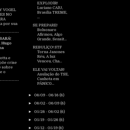
EXPL0DlR!
Luciano CAlU,
Y VOGEL
Brasília TREME,
ES NO
...
ARA
a por sua
SE PREPARE!
Bolsonaro
Afirmou, Algo
BARÁ!
Grande, Sensit...
, Hugo
REBULlÇO! STF
na
Torna Janones
Réu, A luz
otta e
Venceu, Cha...
põe crise
e sobre
ELE VAI VOLTAR!
e o
Anulação do TSE,
Canhota em
PÂNlC0...
►
06/09 - 06/16
(6)
►
06/02 - 06/09
(6)
►
05/26 - 06/02
(6)
►
05/19 - 05/26
(6)
►
05/12 - 05/19
(6)