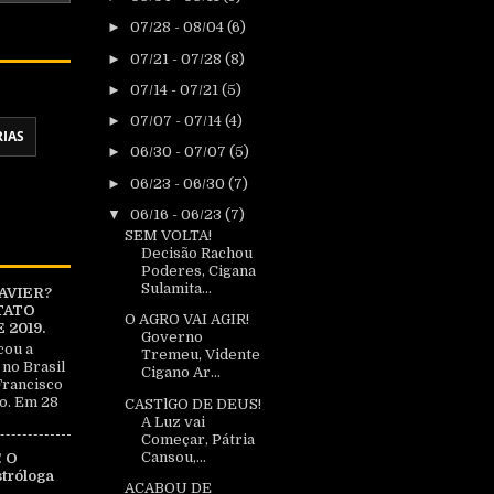
►
07/28 - 08/04
(6)
►
07/21 - 07/28
(8)
►
07/14 - 07/21
(5)
►
07/07 - 07/14
(4)
RIAS
►
06/30 - 07/07
(5)
►
06/23 - 06/30
(7)
▼
06/16 - 06/23
(7)
SEM VOLTA!
Decisão Rachou
Poderes, Cigana
Sulamita...
AVIER?
TATO
O AGRO VAI AGIR!
2019.
Governo
cou a
Tremeu, Vidente
 no Brasil
Cigano Ar...
Francisco
o. Em 28
CASTlGO DE DEUS!
A Luz vai
Começar, Pátria
Cansou,...
 O
tróloga
ACABOU DE
|