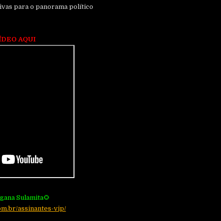
tivas para o panorama político
ÍDEO AQUI
igana Sulamita🌻
om.br/assinantes-vip/