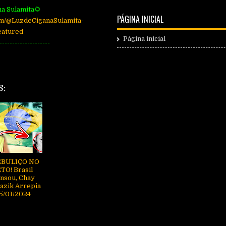
na Sulamita🌻
PÁGINA INICIAL
om/@LuzdeCiganaSulamita-
eatured
Página inicial
--------------------
S:
EBULIÇO NO
TO! Brasil
nsou, Chay
azik Arrepia
25/01/2024