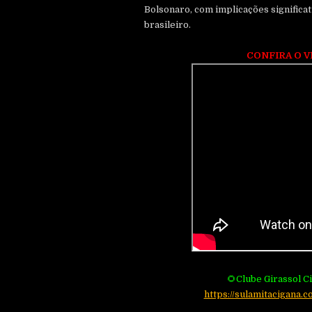
Bolsonaro, com implicações significa
brasileiro.
CONFIRA O V
🌻Clube Girassol C
https://sulamitacigana.c