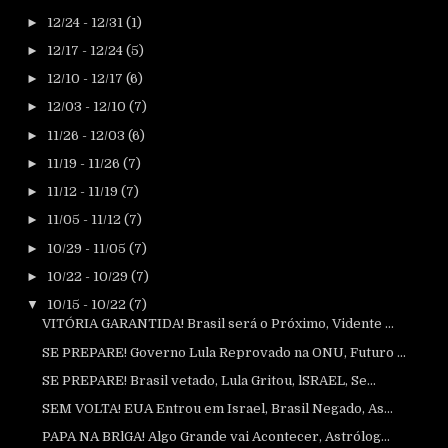
►
12/24 - 12/31
(1)
►
12/17 - 12/24
(5)
►
12/10 - 12/17
(6)
►
12/03 - 12/10
(7)
►
11/26 - 12/03
(6)
►
11/19 - 11/26
(7)
►
11/12 - 11/19
(7)
►
11/05 - 11/12
(7)
►
10/29 - 11/05
(7)
►
10/22 - 10/29
(7)
▼
10/15 - 10/22
(7)
VITÓRIA GARANTIDA! Brasil será o Próximo, Vidente ...
SE PREPARE! Governo Lula Reprovado na ONU, Futuro ...
SE PREPARE! Brasil vetado, Lula Gritou, lSRAEL, Se...
SEM VOLTA! EUA Entrou em Israel, Brasil Negado, As...
PAPA NA BRlGA! Algo Grande vai Acontecer, Astrólog...