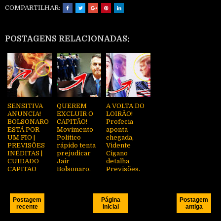
COMPARTILHAR:
POSTAGENS RELACIONADAS:
SENSITIVA
QUEREM
A VOLTA DO
ANUNCIA!
EXCLUIR O
LOIRÃO!
BOLSONARO
CAPITÃO!
Profecia
ESTÁ POR
Movimento
aponta
UM FIO |
Político
chegada,
PREVISÕES
rápido tenta
Vidente
INÉDITAS |
prejudicar
Cigano
CUIDADO
Jair
detalha
CAPITÃO
Bolsonaro.
Previsões.
Postagem
Página
Postagem
recente
inicial
antiga