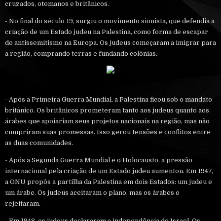
cruzados, otomanos e britânicos.
- No final do século 19, surgiu o movimento sionista, que defendia a
criação de um Estado judeu na Palestina, como forma de escapar
do antissemitismo na Europa. Os judeus começaram a imigrar para
a região, comprando terras e fundando colônias.
- Após a Primeira Guerra Mundial, a Palestina ficou sob o mandato
britânico. Os britânicos prometeram tanto aos judeus quanto aos
árabes que apoiariam seus projetos nacionais na região, mas não
cumpriram suas promessas. Isso gerou tensões e conflitos entre
as duas comunidades.
- Após a Segunda Guerra Mundial e o Holocausto, a pressão
internacional pela criação de um Estado judeu aumentou. Em 1947,
a ONU propôs a partilha da Palestina em dois Estados: um judeu e
um árabe. Os judeus aceitaram o plano, mas os árabes o
rejeitaram.
- Em 1948, os judeus declararam a independência de Israel. Os