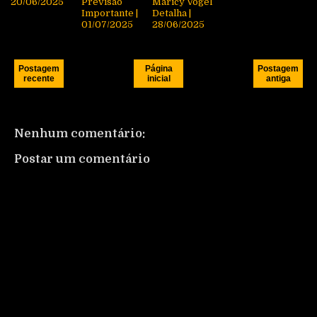
20/06/2025
Previsão
Maricy Vogel
Importante |
Detalha |
01/07/2025
28/06/2025
Postagem
Página
Postagem
recente
inicial
antiga
Nenhum comentário:
Postar um comentário