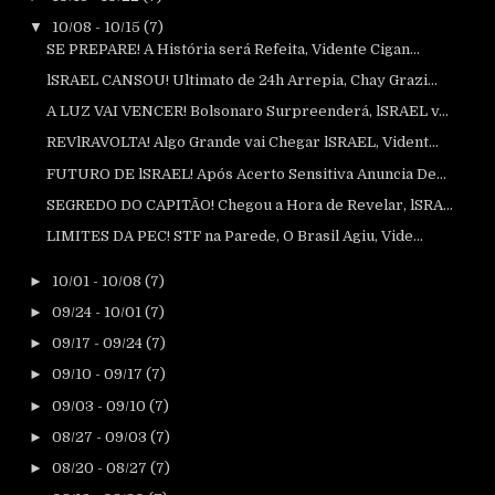
▼
10/08 - 10/15
(7)
SE PREPARE! A História será Refeita, Vidente Cigan...
lSRAEL CANSOU! Ultimato de 24h Arrepia, Chay Grazi...
A LUZ VAI VENCER! Bolsonaro Surpreenderá, lSRAEL v...
REVlRAVOLTA! Algo Grande vai Chegar lSRAEL, Vident...
FUTURO DE lSRAEL! Após Acerto Sensitiva Anuncia De...
SEGREDO DO CAPITÃO! Chegou a Hora de Revelar, lSRA...
LIMITES DA PEC! STF na Parede, O Brasil Agiu, Vide...
►
10/01 - 10/08
(7)
►
09/24 - 10/01
(7)
►
09/17 - 09/24
(7)
►
09/10 - 09/17
(7)
►
09/03 - 09/10
(7)
►
08/27 - 09/03
(7)
►
08/20 - 08/27
(7)