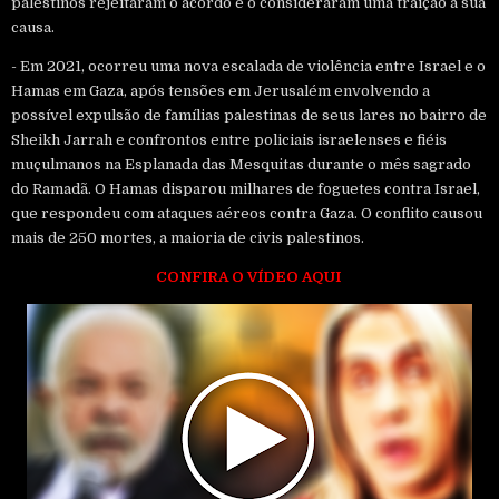
palestinos rejeitaram o acordo e o consideraram uma traição à sua
causa.
- Em 2021, ocorreu uma nova escalada de violência entre Israel e o
Hamas em Gaza, após tensões em Jerusalém envolvendo a
possível expulsão de famílias palestinas de seus lares no bairro de
Sheikh Jarrah e confrontos entre policiais israelenses e fiéis
muçulmanos na Esplanada das Mesquitas durante o mês sagrado
do Ramadã. O Hamas disparou milhares de foguetes contra Israel,
que respondeu com ataques aéreos contra Gaza. O conflito causou
mais de 250 mortes, a maioria de civis palestinos.
CONFIRA O VÍDEO AQUI