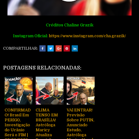
Créditos Chaline Grazik
Instagram Oficial:
https://www.instagram.com/cha.grazik/
COMPARTILHAR:
POSTAGENS RELACIONADAS:
CONFIRMAD
CLIMA
VAl ENTRAR!
O! Brasil Em
TENSO EM
Previsão
PERlG0,
BRASÍLIA!
Sobre PUTlN,
Investigação
Astróloga
Anunciado
do Urânio
Maricy
Estudo,
Será o FlM |
Atualiza
Astróloga