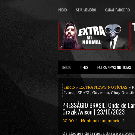
INICIO
SEJA MEMBRO
CANAL PARCEIRO
INICIO
UFOS
EXTRA NEWS NOTÍCIAS
Início
»
EXTRA NEWS NOTÍCIAS
» P
Lama, lSRAEL, Governo, Chay Grazik 
PRESSÁGIO BRASIL! Onda de Lam
Grazik Avisou | 23/10/2023
20:00
Nenhum comentário
Os ataques de Israel a Gaza e a invas