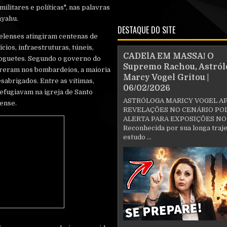
ilitares e políticas", nas palavras
nyahu.
DESTAQUE DO SITE
aelenses atingiram centenas de
cios, infraestruturas, túneis,
CADElA EM MASSA! O
foguetes. Segundo o governo do
Supremo Rachou, Astról
reram nos bombardeios, a maioria
Marcy Vogel Gritou |
esabrigados. Entre as vítimas,
06/02/2026
efugiavam na igreja de Santo
ASTRÓLOGA MARICY VOGEL A
lense.
REVELAÇÕES NO CENÁRIO POL
ALERTA PARA EXPOSIÇÕES NO
Reconhecida por sua longa traje
estudo ...