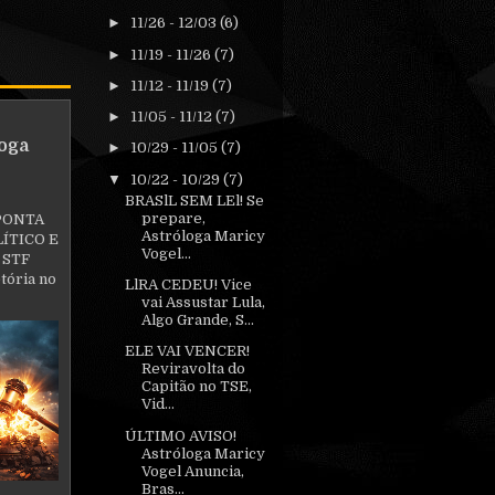
►
11/26 - 12/03
(6)
►
11/19 - 11/26
(7)
►
11/12 - 11/19
(7)
►
11/05 - 11/12
(7)
oga
►
10/29 - 11/05
(7)
▼
10/22 - 10/29
(7)
BRASlL SEM LEl! Se
prepare,
PONTA
Astróloga Maricy
ÍTICO E
Vogel...
 STF
tória no
LlRA CEDEU! Vice
vai Assustar Lula,
Algo Grande, S...
ELE VAI VENCER!
Reviravolta do
Capitão no TSE,
Vid...
ÚLTIMO AVISO!
Astróloga Maricy
Vogel Anuncia,
Bras...