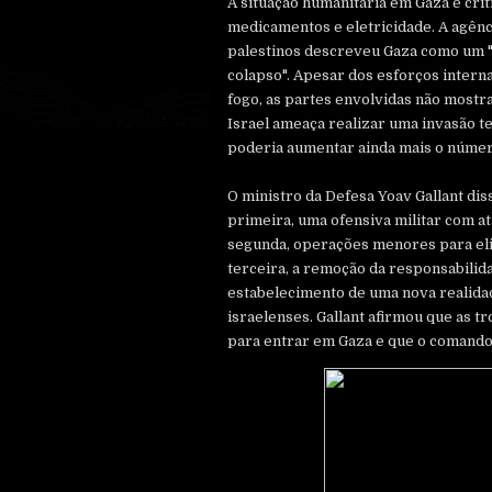
A situação humanitária em Gaza é crít
medicamentos e eletricidade. A agên
palestinos descreveu Gaza como um "
colapso". Apesar dos esforços intern
fogo, as partes envolvidas não mostra
Israel ameaça realizar uma invasão te
poderia aumentar ainda mais o númer
O ministro da Defesa Yoav Gallant diss
primeira, uma ofensiva militar com a
segunda, operações menores para elim
terceira, a remoção da responsabilida
estabelecimento de uma nova realida
israelenses. Gallant afirmou que as t
para entrar em Gaza e que o comando