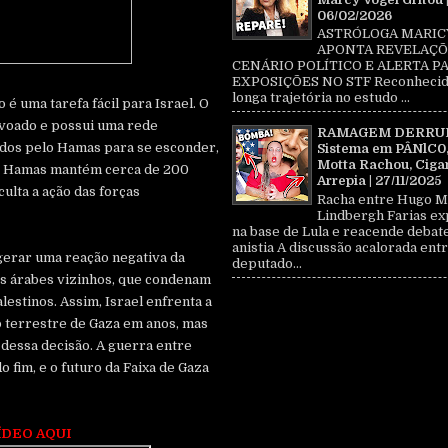
06/02/2026
ASTRÓLOGA MARIC
APONTA REVELAÇÕ
CENÁRIO POLÍTICO E ALERTA P
EXPOSIÇÕES NO STF Reconhecid
longa trajetória no estudo ...
é uma tarefa fácil para Israel. O
ovoado e possui uma rede
RAMAGEM DERRU
dos pelo Hamas para se esconder,
Sistema em PÂNlC0
Motta Rachou, Ciga
 o Hamas mantém cerca de 200
Arrepia | 27/11/2025
culta a ação das forças
Racha entre Hugo M
Lindbergh Farias ex
na base de Lula e reacende debat
anistia A discussão acalorada entr
gerar uma reação negativa da
deputado...
es árabes vizinhos, que condenam
lestinos. Assim, Israel enfrenta a
o terrestre de Gaza em anos, mas
dessa decisão. A guerra entre
 fim, e o futuro da Faixa de Gaza
ÍDEO AQUI