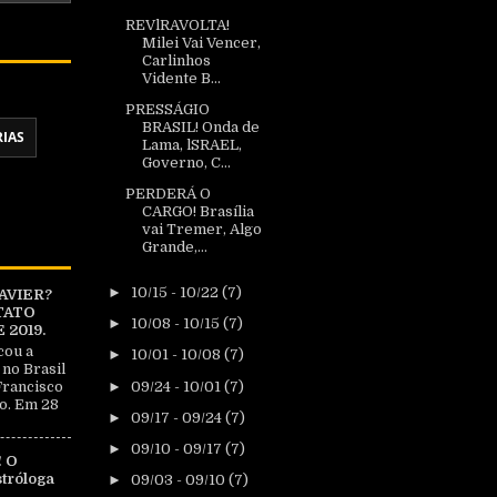
REVlRAVOLTA!
Milei Vai Vencer,
Carlinhos
Vidente B...
PRESSÁGIO
BRASIL! Onda de
RIAS
Lama, lSRAEL,
Governo, C...
PERDERÁ O
CARGO! Brasília
vai Tremer, Algo
Grande,...
►
10/15 - 10/22
(7)
AVIER?
TATO
►
10/08 - 10/15
(7)
2019.
cou a
►
10/01 - 10/08
(7)
 no Brasil
►
09/24 - 10/01
(7)
Francisco
o. Em 28
►
09/17 - 09/24
(7)
►
09/10 - 09/17
(7)
 O
tróloga
►
09/03 - 09/10
(7)
|