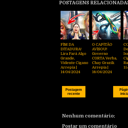
POSTAGENS RELACIONADA
FlM DA
O CAPlTÃO
C
DlTADURA!
AVlSOU!
De
Lira Fará Algo
Governo
Is
Grande,
C0RTA Verba,
Ci
Vidente Cigano
Chay Grazik
Ra
Arrepia |
Arrepia |
15
14/04/2024
16/04/2024
Postagem
Pági
recente
inici
Nenhum comentário:
Postar um comentário