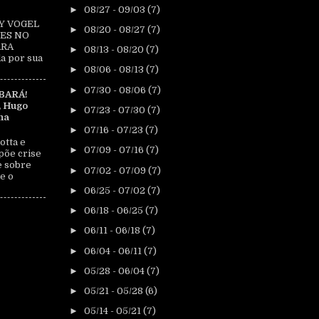
►
08/27 - 09/03
(7)
Y VOGEL
►
08/20 - 08/27
(7)
ES NO
ARA
►
08/13 - 08/20
(7)
a por sua
►
08/06 - 08/13
(7)
►
07/30 - 08/06
(7)
BARÁ!
, Hugo
►
07/23 - 07/30
(7)
na
►
07/16 - 07/23
(7)
otta e
►
07/09 - 07/16
(7)
põe crise
e sobre
►
07/02 - 07/09
(7)
e o
►
06/25 - 07/02
(7)
►
06/18 - 06/25
(7)
►
06/11 - 06/18
(7)
►
06/04 - 06/11
(7)
►
05/28 - 06/04
(7)
►
05/21 - 05/28
(6)
►
05/14 - 05/21
(7)