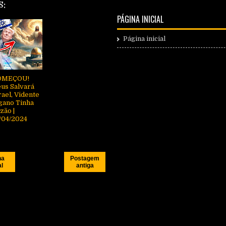
S:
PÁGINA INICIAL
Página inicial
OMEÇOU!
us Salvará
rael, Vidente
gano Tinha
zão |
/04/2024
na
Postagem
al
antiga