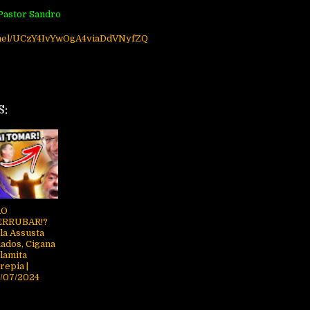
 Pastor Sandro
nnel/UCzY4IvYwOgA4viaDdVNyfZQ
S:
ÃO
ERRUBAR!?
la Assusta
iados, Cigana
lamita
repia |
/07/2024