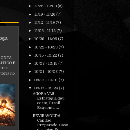
►
11/26 - 12/03
(6)
►
11/19 - 11/26
(7)
►
11/12 - 11/19
(7)
►
11/05 - 11/12
(7)
oga
►
10/29 - 11/05
(7)
►
10/22 - 10/29
(7)
►
10/15 - 10/22
(7)
PONTA
ÍTICO E
►
10/08 - 10/15
(7)
 STF
►
10/01 - 10/08
(7)
tória no
►
09/24 - 10/01
(7)
▼
09/17 - 09/24
(7)
AGORA VAl!
Estratégia deu
certo, Brasil
Esquenta, ...
REVlRAVOLTA!
Capitão
Preparado, Caso
das joias, Se...