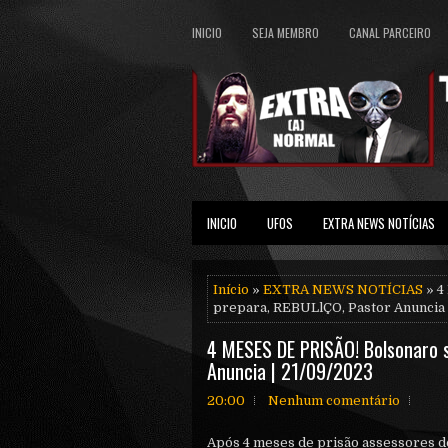
INICIO
SEJA MEMBRO
CANAL PARCEIRO
INICIO
UFOS
EXTRA NEWS NOTÍCIAS
Início
»
EXTRA NEWS NOTÍCIAS
» 4
prepara, REBULlÇO, Pastor Anuncia 
4 MESES DE PRlSÃO! Bolsonaro s
Anuncia | 21/09/2023
20:00
Nenhum comentário
Após 4 meses de prisão assessores de