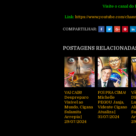
Visite o canal do
Link:
https://www.youtube.com/cha
COMPARTILHAR:
POSTAGENS RELACIONADA
VAl CAlR!
FOl PRA ClMA!
V
Despreparo
Michelle
D
Visível ao
PEG0U Janja,
Lu
Mundo, Cigana
Vidente Cigano
Al
Sulamita
Atualiza |
Su
Arrepia |
31/07/2024
Ar
29/07/2024
29