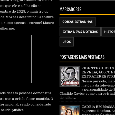
lsonaro negou a adulteração dos
 que ele e a filha não se
MARCADORES
tembro de 2023, o ministro do
 de Moraes determinou a soltura
COISAS ESTRANHAS
o presos apenas o coronel Mauro
Guilherme.
EXTRA NEWS NOTÍCIAS
HISTÓ
UFOS
POSTAGENS MAIS VISITADAS
VIDENTE CHICO X
REVELAÇÃO, CON
EXTRATERRESTRE 
Nesse período, mar
história da televisão
a personalidade de 
rdade dessas pessoas demonstra
Cândido Xavier como entrevistad
de julho ...
ra que a prisão fosse mantida. O
ternacional, sendo considerado
CADElA EM MASSA!
à saúde pública.
Supremo Rachou, As
Marcy Vogel Gritou 