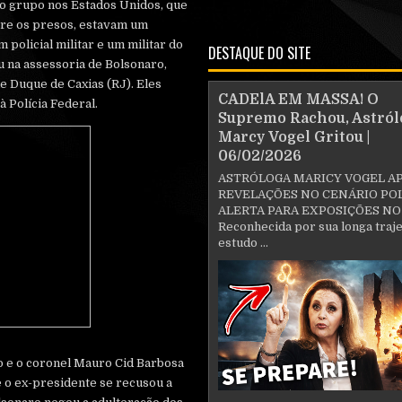
 do grupo nos Estados Unidos, que
tre os presos, estavam um
 policial militar e um militar do
DESTAQUE DO SITE
 na assessoria de Bolsonaro,
e Duque de Caxias (RJ). Eles
CADElA EM MASSA! O
 Polícia Federal.
Supremo Rachou, Astról
Marcy Vogel Gritou |
06/02/2026
ASTRÓLOGA MARICY VOGEL A
REVELAÇÕES NO CENÁRIO POL
ALERTA PARA EXPOSIÇÕES NO
Reconhecida por sua longa traje
estudo ...
o e o coronel Mauro Cid Barbosa
e o ex-presidente se recusou a