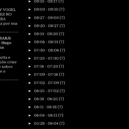
►
09/10 - 09/17
(7)
►
09/03 - 09/10
(7)
Y VOGEL
ES NO
►
08/27 - 09/03
(7)
ARA
a por sua
►
08/20 - 08/27
(7)
►
08/13 - 08/20
(7)
BARÁ!
►
08/06 - 08/13
(7)
, Hugo
na
►
07/30 - 08/06
(7)
otta e
►
07/23 - 07/30
(7)
põe crise
►
07/16 - 07/23
(7)
e sobre
e o
►
07/09 - 07/16
(7)
►
07/02 - 07/09
(7)
►
06/25 - 07/02
(7)
►
06/18 - 06/25
(7)
►
06/11 - 06/18
(7)
►
06/04 - 06/11
(7)
►
05/28 - 06/04
(7)