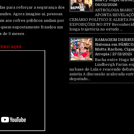
06/02/2026
das para reforçar a segurança dos
ASTRÓLOGA MARIC
raudes. Agora imagine aí, pessoas
APONTA REVELAÇÕ
CENÁRIO POLÍTICO E ALERTA P
ais aos cofres públicos andam por
EXPOSIÇÕES NO STF Reconhecid
 já quem supostamente fraudou um
longa trajetória no estudo ...
s de 3 meses .
RAMAGEM DERRU
Sistema em PÂNlC0
ÍDEO AQUI
Motta Rachou, Ciga
Arrepia | 27/11/2025
Racha entre Hugo M
Lindbergh Farias ex
na base de Lula e reacende debat
anistia A discussão acalorada entr
deputado...