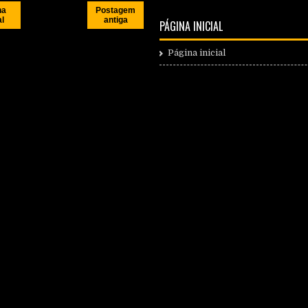
na
Postagem
al
antiga
PÁGINA INICIAL
Página inicial