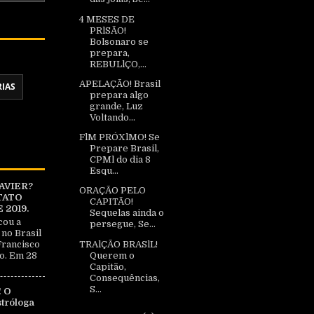
4 MESES DE
PRlSÃO!
Bolsonaro se
prepara,
REBULlÇO,...
APELAÇÃO! Brasil
RIAS
prepara algo
grande, Luz
Voltando...
FlM PRÓXlMO! Se
Prepare Brasil,
CPMl do dia 8
Esqu...
AVIER?
ORAÇÃO PELO
TATO
CAPITÃO!
2019.
Sequelas ainda o
cou a
persegue, Se...
 no Brasil
TRAlÇÃO BRASlL!
Francisco
Querem o
o. Em 28
Capitão,
Consequências,
S...
 O
tróloga
|