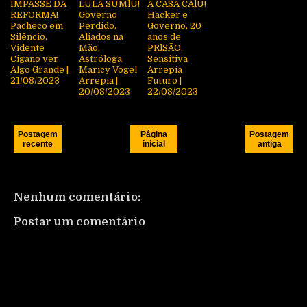
IMPASSE DA
LULA SUMlU!
A CASA CAlU!
REFORMA!
Governo
Hacker e
Pacheco em
Perdido,
Governo, 20
Silêncio,
Aliados na
anos de
Vidente
Mão,
PRlSÃO,
Cigano ver
Astróloga
Sensitiva
Algo Grande |
Maricy Vogel
Arrepia
21/08/2023
Arrepia |
Futuro |
20/08/2023
22/08/2023
Postagem
Página
Postagem
recente
inicial
antiga
Nenhum comentário:
Postar um comentário