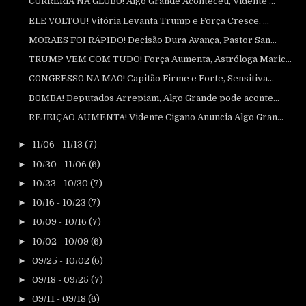
C0RRERlA NA GL0B0! Algo Grande Aconteceu, Vidente ...
ELE VOLTOU! Vitória Levanta Trump e Força Cresce, ...
MORAES FOI RÁPIDO! Decisão Dura Avança, Pastor San...
TRUMP VEM COM TUDO! Força Aumenta, Astróloga Maric...
C0NGRESS0 NA MÃ0! Capitão Firme e Forte, Sensitiva...
B0MBA! Deputados Arrepiam, Algo Grande pode aconte...
REJEIÇÃO AUMENTA! Vidente Cigano Anuncia Algo Gran...
►
11/06 - 11/13
(7)
►
10/30 - 11/06
(6)
►
10/23 - 10/30
(7)
►
10/16 - 10/23
(7)
►
10/09 - 10/16
(7)
►
10/02 - 10/09
(6)
►
09/25 - 10/02
(6)
►
09/18 - 09/25
(7)
►
09/11 - 09/18
(6)