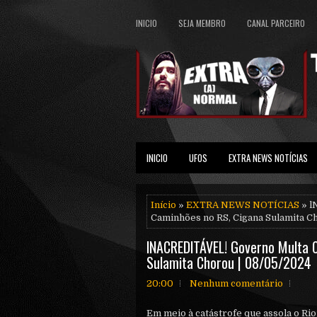
INICIO
SEJA MEMBRO
CANAL PARCEIRO
INICIO
UFOS
EXTRA NEWS NOTÍCIAS
Início
»
EXTRA NEWS NOTÍCIAS
» l
Caminhões no RS, Cigana Sulamita C
lNACREDlTÁVEL! Governo Multa 
Sulamita Chorou | 08/05/2024
20:00
Nenhum comentário
Em meio à catástrofe que assola o Rio