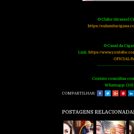
🌻Clube Girassol C
https://sulamitacigana.c
🌻Canal da Ciga
Link:
https://www.youtube.c
OFICIAL/f
------------------------
Contato consultas com
Whatsapp: (13)
COMPARTILHAR:
POSTAGENS RELACIONADA