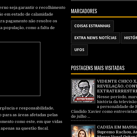
erno seja garantir o recolhimento
MARCADORES
ão em estado de calamidade
ara pagamento não resolve os
COISAS ESTRANHAS
 população, como a falta de
EXTRA NEWS NOTÍCIAS
HISTÓ
UFOS
POSTAGENS MAIS VISITADAS
VIDENTE CHICO X
REVELAÇÃO, CON
EXTRATERRESTRE 
Nesse período, mar
história da televisão
a personalidade de 
rgência e responsabilidade,
Cândido Xavier como entrevistad
o para as áreas afetadas pelas
de julho ...
omento como este, em que vidas
CADElA EM MASSA!
 apenas na questão fiscal.
Supremo Rachou, As
Marcy Vogel Gritou 