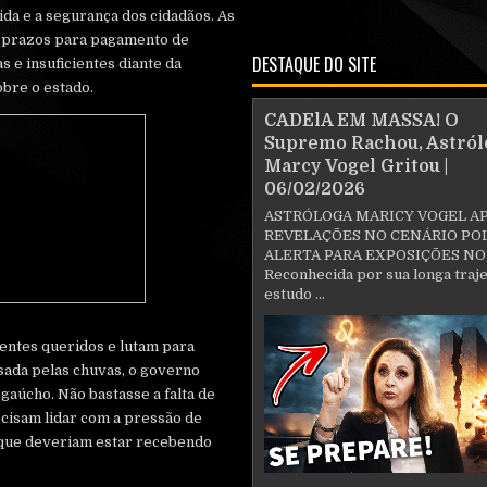
da e a segurança dos cidadãos. As
s prazos para pagamento de
DESTAQUE DO SITE
as e insuficientes diante da
obre o estado.
CADElA EM MASSA! O
Supremo Rachou, Astról
Marcy Vogel Gritou |
06/02/2026
ASTRÓLOGA MARICY VOGEL A
REVELAÇÕES NO CENÁRIO POL
ALERTA PARA EXPOSIÇÕES NO
Reconhecida por sua longa traje
estudo ...
entes queridos e lutam para
sada pelas chuvas, o governo
gaúcho. Não bastasse a falta de
ecisam lidar com a pressão de
ue deveriam estar recebendo