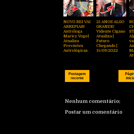
NOVO REI VAI
21 ANOS ALGO
B
ARREPIAR!
GRANDE!
C
Astróloga
Vidente Cigano
ST
Maricy Vogel
Atualiza |
Al
Atualiza
Futuro
va
Previsões
Chegando |
As
Astrológicas.
15/09/2022
Ma
At
Postagem
Pági
recente
inici
Nenhum comentário:
Postar um comentário