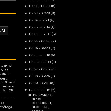
►
07/28 - 08/04
(6)
►
07/21 - 07/28
(8)
►
07/14 - 07/21
(5)
►
07/07 - 07/14
(4)
RIAS
►
06/30 - 07/07
(5)
►
06/23 - 06/30
(7)
►
06/16 - 06/23
(7)
►
06/09 - 06/16
(6)
►
06/02 - 06/09
(6)
AVIER?
►
05/26 - 06/02
(6)
TATO
2019.
►
05/19 - 05/26
(6)
cou a
 no Brasil
►
05/12 - 05/19
(6)
Francisco
▼
05/05 - 05/12
(7)
o. Em 28
SE PREPARE! O
Brasil
DESC0BRlU,
 O
GL0B0, RS,
tróloga
Astrólo...
|