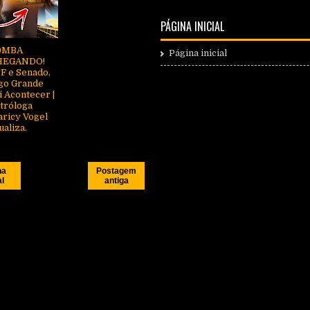
PÁGINA INICIAL
0MBA
Página inicial
HEGANDO!
F e Senado,
go Grande
i Acontecer |
tróloga
ricy Vogel
ualiza.
na
Postagem
al
antiga