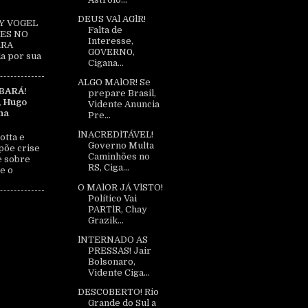
DEUS VAl AGlR!
Y VOGEL
Falta de
ES NO
Interesse,
ARA
G0VERN0,
a por sua
Cigana...
ALGO MAlOR! Se
BARÁ!
prepare Brasil,
, Hugo
Vidente Anuncia
na
Pre...
lNACREDlTÁVEL!
otta e
Governo Multa
põe crise
Caminhões no
e sobre
RS, Ciga...
e o
O MAlOR JÁ VlSTO!
Político Vai
PARTlR, Chay
Grazik...
lNTERNADO AS
PRESSAS! Jair
Bolsonaro,
Vidente Ciga...
DESC0BERTO! Rio
Grande do Sul a