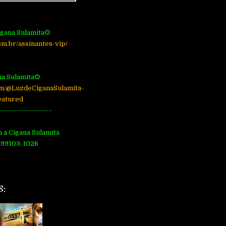
igana Sulamita🌻
om.br/assinantes-vip/
na Sulamita🌻
om/@LuzdeCiganaSulamita-
eatured
---------------------
 a Cigana Sulamita
 99103-1026
S: