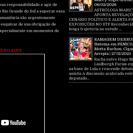
06/02/2026
sua responsabilidade e agir de
ASTRÓLOGA MARIC
o Rio Grande do Sul a superar essa
APONTA REVELAÇÕ
humanitária são urgentemente
CENÁRIO POLÍTICO E ALERTA P
 esquivar de sua obrigação de
EXPOSIÇÕES NO STF Reconhecid
longa trajetória no estudo ...
 especialmente em momentos de
RAMAGEM DERRU
Sistema em PÂNlC0
Motta Rachou, Ciga
ÍDEO AQUI
Arrepia | 27/11/2025
Racha entre Hugo M
Lindbergh Farias ex
na base de Lula e reacende debat
anistia A discussão acalorada entr
deputado...